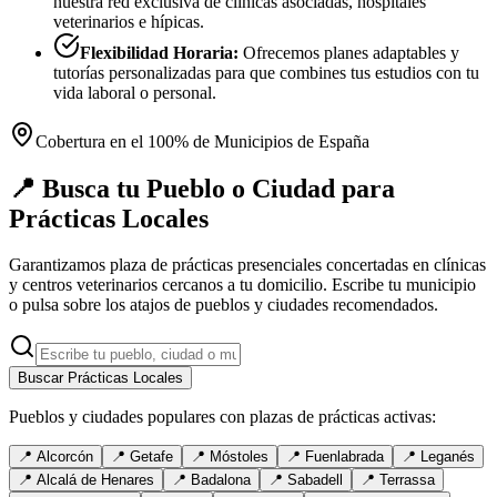
nuestra red exclusiva de clínicas asociadas, hospitales
veterinarios e hípicas.
Flexibilidad Horaria:
Ofrecemos planes adaptables y
tutorías personalizadas para que combines tus estudios con tu
vida laboral o personal.
Cobertura en el 100% de Municipios de España
📍 Busca tu Pueblo o Ciudad para
Prácticas Locales
Garantizamos plaza de prácticas presenciales concertadas en clínicas
y centros veterinarios cercanos a tu domicilio. Escribe tu municipio
o pulsa sobre los atajos de pueblos y ciudades recomendados.
Buscar Prácticas Locales
Pueblos y ciudades populares con plazas de prácticas activas:
📍
Alcorcón
📍
Getafe
📍
Móstoles
📍
Fuenlabrada
📍
Leganés
📍
Alcalá de Henares
📍
Badalona
📍
Sabadell
📍
Terrassa