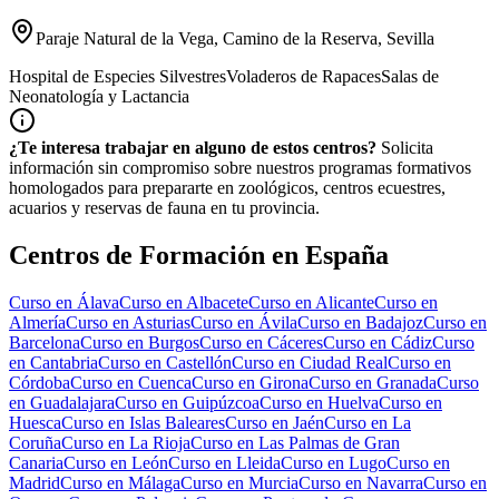
Paraje Natural de la Vega, Camino de la Reserva, Sevilla
Hospital de Especies Silvestres
Voladeros de Rapaces
Salas de
Neonatología y Lactancia
¿Te interesa trabajar en alguno de estos centros?
Solicita
información sin compromiso sobre nuestros programas formativos
homologados para prepararte en zoológicos, centros ecuestres,
acuarios y reservas de fauna en tu provincia.
Centros de Formación en España
Curso en
Álava
Curso en
Albacete
Curso en
Alicante
Curso en
Almería
Curso en
Asturias
Curso en
Ávila
Curso en
Badajoz
Curso en
Barcelona
Curso en
Burgos
Curso en
Cáceres
Curso en
Cádiz
Curso
en
Cantabria
Curso en
Castellón
Curso en
Ciudad Real
Curso en
Córdoba
Curso en
Cuenca
Curso en
Girona
Curso en
Granada
Curso
en
Guadalajara
Curso en
Guipúzcoa
Curso en
Huelva
Curso en
Huesca
Curso en
Islas Baleares
Curso en
Jaén
Curso en
La
Coruña
Curso en
La Rioja
Curso en
Las Palmas de Gran
Canaria
Curso en
León
Curso en
Lleida
Curso en
Lugo
Curso en
Madrid
Curso en
Málaga
Curso en
Murcia
Curso en
Navarra
Curso en