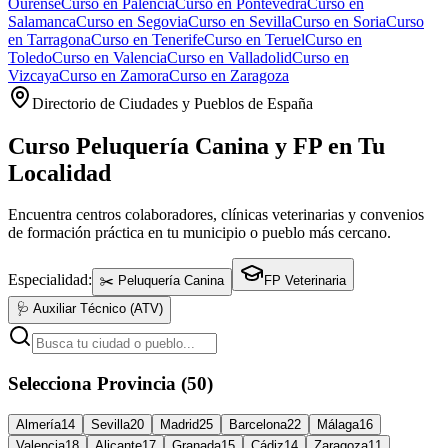
Ourense
Curso en
Palencia
Curso en
Pontevedra
Curso en
Salamanca
Curso en
Segovia
Curso en
Sevilla
Curso en
Soria
Curso
en
Tarragona
Curso en
Tenerife
Curso en
Teruel
Curso en
Toledo
Curso en
Valencia
Curso en
Valladolid
Curso en
Vizcaya
Curso en
Zamora
Curso en
Zaragoza
Directorio de Ciudades y Pueblos de España
Curso Peluquería Canina y FP en Tu
Localidad
Encuentra centros colaboradores, clínicas veterinarias y convenios
de formación práctica en tu municipio o pueblo más cercano.
Especialidad:
✂️ Peluquería Canina
FP Veterinaria
🩺 Auxiliar Técnico (ATV)
Selecciona Provincia (50)
Almería
14
Sevilla
20
Madrid
25
Barcelona
22
Málaga
16
Valencia
18
Alicante
17
Granada
15
Cádiz
14
Zaragoza
11