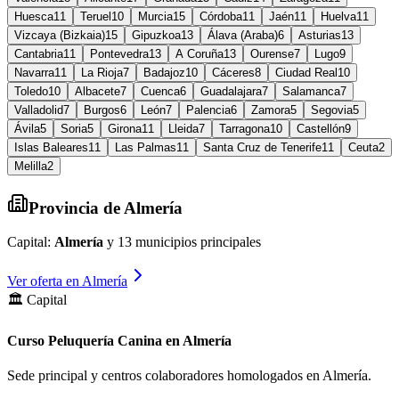
Huesca
11
Teruel
10
Murcia
15
Córdoba
11
Jaén
11
Huelva
11
Vizcaya (Bizkaia)
15
Gipuzkoa
13
Álava (Araba)
6
Asturias
13
Cantabria
11
Pontevedra
13
A Coruña
13
Ourense
7
Lugo
9
Navarra
11
La Rioja
7
Badajoz
10
Cáceres
8
Ciudad Real
10
Toledo
10
Albacete
7
Cuenca
6
Guadalajara
7
Salamanca
7
Valladolid
7
Burgos
6
León
7
Palencia
6
Zamora
5
Segovia
5
Ávila
5
Soria
5
Girona
11
Lleida
7
Tarragona
10
Castellón
9
Islas Baleares
11
Las Palmas
11
Santa Cruz de Tenerife
11
Ceuta
2
Melilla
2
Provincia de
Almería
Capital:
Almería
y
13
municipios principales
Ver oferta en
Almería
🏛️ Capital
Curso Peluquería Canina en Almería
Sede principal y centros colaboradores homologados en
Almería
.