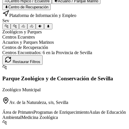
🐴
Centro Hípico / Ecuestre
🐠
Acuario / Parque Marino
🌲
Centro de Recuperación
Plataforma de Información y Empleo
Sev
🐆
🐆
🐴
🐴
🐠
🌲
Zoológicos y Parques
Centros Ecuestres
Acuarios y Parques Marinos
Centros de Recuperación
Centros Encontrados:
6
en la Provincia de
Sevilla
Restaurar Filtros
🐆
Parque Zoológico y de Conservación de Sevilla
Zoológico Municipal
Av. de la Naturaleza, s/n, Sevilla
Área de Primates
Programas de Enriquecimiento
Aulas de Educación
Ambiental
Medicina Zoológica
🐆