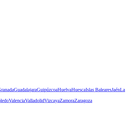
ranada
Guadalajara
Guipúzcoa
Huelva
Huesca
Islas Baleares
Jaén
La
ledo
Valencia
Valladolid
Vizcaya
Zamora
Zaragoza