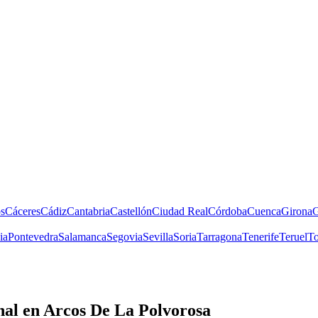
s
Cáceres
Cádiz
Cantabria
Castellón
Ciudad Real
Córdoba
Cuenca
Girona
G
ia
Pontevedra
Salamanca
Segovia
Sevilla
Soria
Tarragona
Tenerife
Teruel
To
nal
en Arcos De La Polvorosa