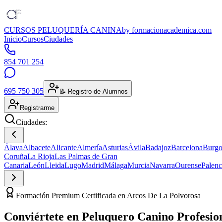
CURSOS PELUQUERÍA CANINA
by formacionacademica.com
Inicio
Cursos
Ciudades
854 701 254
695 750 305
📝 Registro de Alumnos
Registrarme
Ciudades:
Álava
Albacete
Alicante
Almería
Asturias
Ávila
Badajoz
Barcelona
Burgo
Coruña
La Rioja
Las Palmas de Gran
Canaria
León
Lleida
Lugo
Madrid
Málaga
Murcia
Navarra
Ourense
Palenc
Formación Premium Certificada en Arcos De La Polvorosa
Conviértete en
Peluquero Canino
Profesio