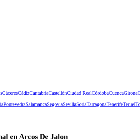
s
Cáceres
Cádiz
Cantabria
Castellón
Ciudad Real
Córdoba
Cuenca
Girona
G
ia
Pontevedra
Salamanca
Segovia
Sevilla
Soria
Tarragona
Tenerife
Teruel
To
nal
en Arcos De Jalon