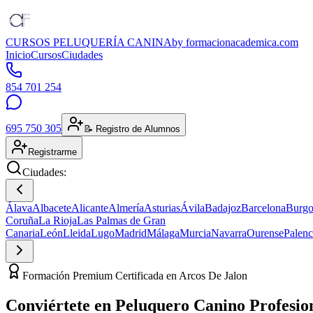
CURSOS PELUQUERÍA CANINA
by formacionacademica.com
Inicio
Cursos
Ciudades
854 701 254
695 750 305
📝 Registro de Alumnos
Registrarme
Ciudades:
Álava
Albacete
Alicante
Almería
Asturias
Ávila
Badajoz
Barcelona
Burgo
Coruña
La Rioja
Las Palmas de Gran
Canaria
León
Lleida
Lugo
Madrid
Málaga
Murcia
Navarra
Ourense
Palenc
Formación Premium Certificada en Arcos De Jalon
Conviértete en
Peluquero Canino
Profesio