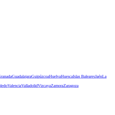
ranada
Guadalajara
Guipúzcoa
Huelva
Huesca
Islas Baleares
Jaén
La
ledo
Valencia
Valladolid
Vizcaya
Zamora
Zaragoza