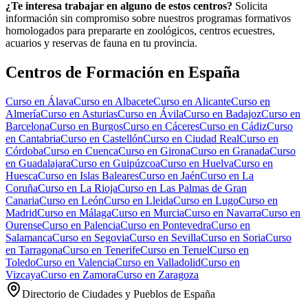
¿Te interesa trabajar en alguno de estos centros?
Solicita
información sin compromiso sobre nuestros programas formativos
homologados para prepararte en zoológicos, centros ecuestres,
acuarios y reservas de fauna en tu provincia.
Centros de Formación en España
Curso en
Álava
Curso en
Albacete
Curso en
Alicante
Curso en
Almería
Curso en
Asturias
Curso en
Ávila
Curso en
Badajoz
Curso en
Barcelona
Curso en
Burgos
Curso en
Cáceres
Curso en
Cádiz
Curso
en
Cantabria
Curso en
Castellón
Curso en
Ciudad Real
Curso en
Córdoba
Curso en
Cuenca
Curso en
Girona
Curso en
Granada
Curso
en
Guadalajara
Curso en
Guipúzcoa
Curso en
Huelva
Curso en
Huesca
Curso en
Islas Baleares
Curso en
Jaén
Curso en
La
Coruña
Curso en
La Rioja
Curso en
Las Palmas de Gran
Canaria
Curso en
León
Curso en
Lleida
Curso en
Lugo
Curso en
Madrid
Curso en
Málaga
Curso en
Murcia
Curso en
Navarra
Curso en
Ourense
Curso en
Palencia
Curso en
Pontevedra
Curso en
Salamanca
Curso en
Segovia
Curso en
Sevilla
Curso en
Soria
Curso
en
Tarragona
Curso en
Tenerife
Curso en
Teruel
Curso en
Toledo
Curso en
Valencia
Curso en
Valladolid
Curso en
Vizcaya
Curso en
Zamora
Curso en
Zaragoza
Directorio de Ciudades y Pueblos de España