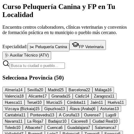
Curso Peluquería Canina y FP en Tu
Localidad
Encuentra centros colaboradores, clínicas veterinarias y convenios
de formación práctica en tu municipio o pueblo más cercano.
Especialidad:
✂️ Peluquería Canina
FP Veterinaria
🩺 Auxiliar Técnico (ATV)
Selecciona Provincia (50)
Almería
14
Sevilla
20
Madrid
25
Barcelona
22
Málaga
16
Valencia
18
Alicante
17
Granada
15
Cádiz
14
Zaragoza
11
Huesca
11
Teruel
10
Murcia
15
Córdoba
11
Jaén
11
Huelva
11
Vizcaya (Bizkaia)
15
Gipuzkoa
13
Álava (Araba)
6
Asturias
13
Cantabria
11
Pontevedra
13
A Coruña
13
Ourense
7
Lugo
9
Navarra
11
La Rioja
7
Badajoz
10
Cáceres
8
Ciudad Real
10
Toledo
10
Albacete
7
Cuenca
6
Guadalajara
7
Salamanca
7
Valladolid
7
Burgos
6
León
7
Palencia
6
Zamora
5
Segovia
5