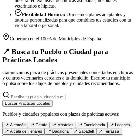
nuestra red exclusiva de clínicas asociadas, hospitales
veterinarios e hípicas.
Flexibilidad Horaria:
Ofrecemos planes adaptables y
tutorías personalizadas para que combines tus estudios con tu
vida laboral o personal.
Cobertura en el 100% de Municipios de España
📍 Busca tu Pueblo o Ciudad para
Prácticas Locales
Garantizamos plaza de prácticas presenciales concertadas en clínicas
y centros veterinarios cercanos a tu domicilio. Escribe tu municipio
o pulsa sobre los atajos de pueblos y ciudades recomendados.
Buscar Prácticas Locales
Pueblos y ciudades populares con plazas de prácticas activas:
📍
Alcorcón
📍
Getafe
📍
Móstoles
📍
Fuenlabrada
📍
Leganés
📍
Alcalá de Henares
📍
Badalona
📍
Sabadell
📍
Terrassa