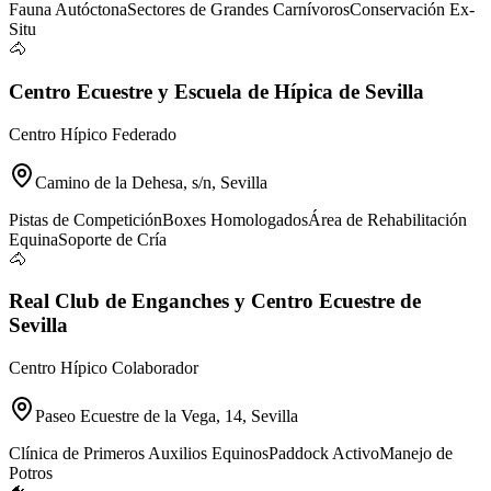
Fauna Autóctona
Sectores de Grandes Carnívoros
Conservación Ex-
Situ
🐴
Centro Ecuestre y Escuela de Hípica de Sevilla
Centro Hípico Federado
Camino de la Dehesa, s/n, Sevilla
Pistas de Competición
Boxes Homologados
Área de Rehabilitación
Equina
Soporte de Cría
🐴
Real Club de Enganches y Centro Ecuestre de
Sevilla
Centro Hípico Colaborador
Paseo Ecuestre de la Vega, 14, Sevilla
Clínica de Primeros Auxilios Equinos
Paddock Activo
Manejo de
Potros