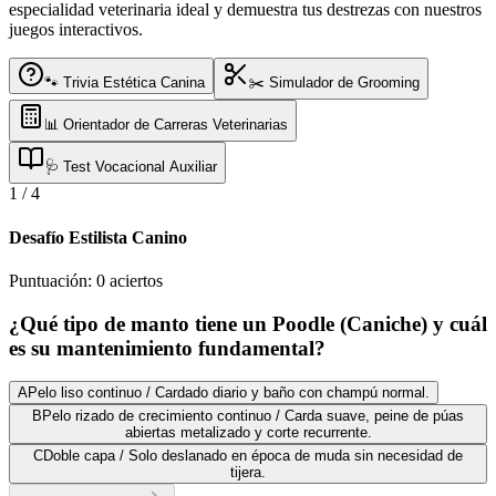
especialidad veterinaria ideal y demuestra tus destrezas con nuestros
juegos interactivos.
🐾 Trivia Estética Canina
✂️ Simulador de Grooming
📊 Orientador de Carreras Veterinarias
🩺 Test Vocacional Auxiliar
1
/
4
Desafío Estilista Canino
Puntuación:
0
aciertos
¿Qué tipo de manto tiene un Poodle (Caniche) y cuál
es su mantenimiento fundamental?
A
Pelo liso continuo / Cardado diario y baño con champú normal.
B
Pelo rizado de crecimiento continuo / Carda suave, peine de púas
abiertas metalizado y corte recurrente.
C
Doble capa / Solo deslanado en época de muda sin necesidad de
tijera.