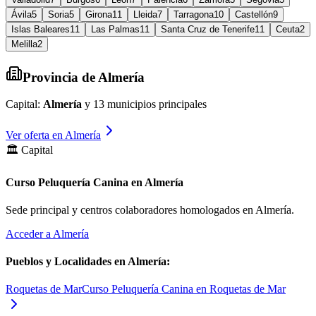
Ávila
5
Soria
5
Girona
11
Lleida
7
Tarragona
10
Castellón
9
Islas Baleares
11
Las Palmas
11
Santa Cruz de Tenerife
11
Ceuta
2
Melilla
2
Provincia de
Almería
Capital:
Almería
y
13
municipios principales
Ver oferta en
Almería
🏛️ Capital
Curso Peluquería Canina en Almería
Sede principal y centros colaboradores homologados en
Almería
.
Acceder a
Almería
Pueblos y Localidades en
Almería
:
Roquetas de Mar
Curso Peluquería Canina en Roquetas de Mar