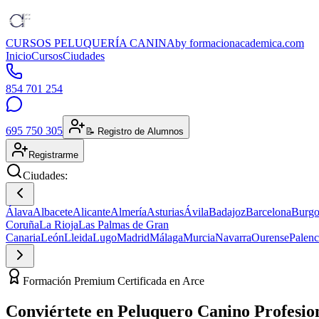
CURSOS PELUQUERÍA CANINA
by formacionacademica.com
Inicio
Cursos
Ciudades
854 701 254
695 750 305
📝 Registro de Alumnos
Registrarme
Ciudades:
Álava
Albacete
Alicante
Almería
Asturias
Ávila
Badajoz
Barcelona
Burgo
Coruña
La Rioja
Las Palmas de Gran
Canaria
León
Lleida
Lugo
Madrid
Málaga
Murcia
Navarra
Ourense
Palenc
Formación Premium Certificada en Arce
Conviértete en
Peluquero Canino
Profesio