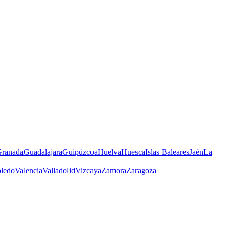
ranada
Guadalajara
Guipúzcoa
Huelva
Huesca
Islas Baleares
Jaén
La
ledo
Valencia
Valladolid
Vizcaya
Zamora
Zaragoza