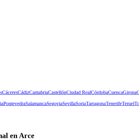
s
Cáceres
Cádiz
Cantabria
Castellón
Ciudad Real
Córdoba
Cuenca
Girona
G
ia
Pontevedra
Salamanca
Segovia
Sevilla
Soria
Tarragona
Tenerife
Teruel
To
nal
en Arce