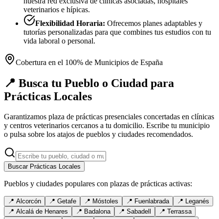
nuestra red exclusiva de clínicas asociadas, hospitales
veterinarios e hípicas.
Flexibilidad Horaria:
Ofrecemos planes adaptables y
tutorías personalizadas para que combines tus estudios con tu
vida laboral o personal.
Cobertura en el 100% de Municipios de España
📍 Busca tu Pueblo o Ciudad para
Prácticas Locales
Garantizamos plaza de prácticas presenciales concertadas en clínicas
y centros veterinarios cercanos a tu domicilio. Escribe tu municipio
o pulsa sobre los atajos de pueblos y ciudades recomendados.
Buscar Prácticas Locales
Pueblos y ciudades populares con plazas de prácticas activas:
📍
Alcorcón
📍
Getafe
📍
Móstoles
📍
Fuenlabrada
📍
Leganés
📍
Alcalá de Henares
📍
Badalona
📍
Sabadell
📍
Terrassa