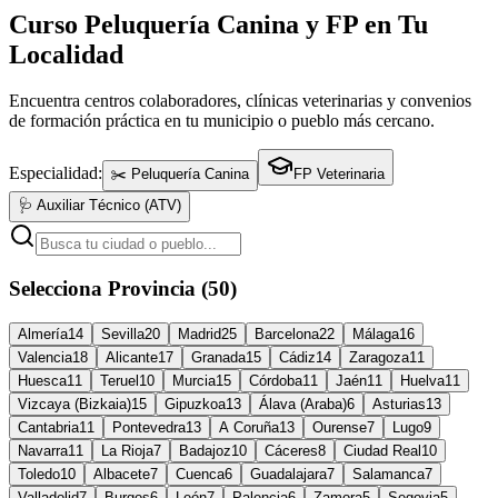
Curso Peluquería Canina y FP en Tu
Localidad
Encuentra centros colaboradores, clínicas veterinarias y convenios
de formación práctica en tu municipio o pueblo más cercano.
Especialidad:
✂️ Peluquería Canina
FP Veterinaria
🩺 Auxiliar Técnico (ATV)
Selecciona Provincia (50)
Almería
14
Sevilla
20
Madrid
25
Barcelona
22
Málaga
16
Valencia
18
Alicante
17
Granada
15
Cádiz
14
Zaragoza
11
Huesca
11
Teruel
10
Murcia
15
Córdoba
11
Jaén
11
Huelva
11
Vizcaya (Bizkaia)
15
Gipuzkoa
13
Álava (Araba)
6
Asturias
13
Cantabria
11
Pontevedra
13
A Coruña
13
Ourense
7
Lugo
9
Navarra
11
La Rioja
7
Badajoz
10
Cáceres
8
Ciudad Real
10
Toledo
10
Albacete
7
Cuenca
6
Guadalajara
7
Salamanca
7
Valladolid
7
Burgos
6
León
7
Palencia
6
Zamora
5
Segovia
5