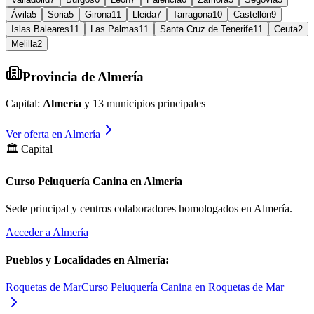
Ávila
5
Soria
5
Girona
11
Lleida
7
Tarragona
10
Castellón
9
Islas Baleares
11
Las Palmas
11
Santa Cruz de Tenerife
11
Ceuta
2
Melilla
2
Provincia de
Almería
Capital:
Almería
y
13
municipios principales
Ver oferta en
Almería
🏛️ Capital
Curso Peluquería Canina en Almería
Sede principal y centros colaboradores homologados en
Almería
.
Acceder a
Almería
Pueblos y Localidades en
Almería
:
Roquetas de Mar
Curso Peluquería Canina en Roquetas de Mar