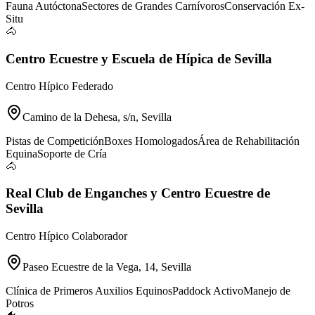
Fauna Autóctona
Sectores de Grandes Carnívoros
Conservación Ex-
Situ
🐴
Centro Ecuestre y Escuela de Hípica de Sevilla
Centro Hípico Federado
Camino de la Dehesa, s/n, Sevilla
Pistas de Competición
Boxes Homologados
Área de Rehabilitación
Equina
Soporte de Cría
🐴
Real Club de Enganches y Centro Ecuestre de
Sevilla
Centro Hípico Colaborador
Paseo Ecuestre de la Vega, 14, Sevilla
Clínica de Primeros Auxilios Equinos
Paddock Activo
Manejo de
Potros