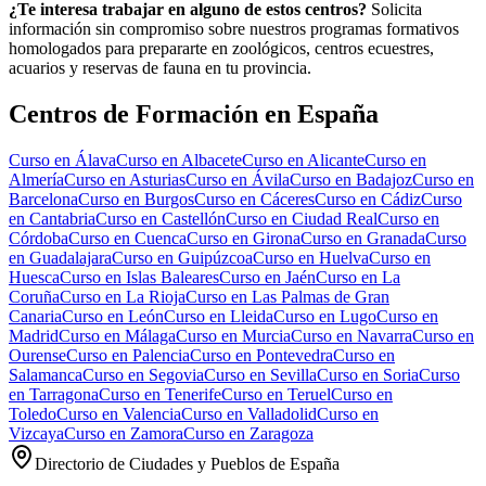
¿Te interesa trabajar en alguno de estos centros?
Solicita
información sin compromiso sobre nuestros programas formativos
homologados para prepararte en zoológicos, centros ecuestres,
acuarios y reservas de fauna en tu provincia.
Centros de Formación en España
Curso en
Álava
Curso en
Albacete
Curso en
Alicante
Curso en
Almería
Curso en
Asturias
Curso en
Ávila
Curso en
Badajoz
Curso en
Barcelona
Curso en
Burgos
Curso en
Cáceres
Curso en
Cádiz
Curso
en
Cantabria
Curso en
Castellón
Curso en
Ciudad Real
Curso en
Córdoba
Curso en
Cuenca
Curso en
Girona
Curso en
Granada
Curso
en
Guadalajara
Curso en
Guipúzcoa
Curso en
Huelva
Curso en
Huesca
Curso en
Islas Baleares
Curso en
Jaén
Curso en
La
Coruña
Curso en
La Rioja
Curso en
Las Palmas de Gran
Canaria
Curso en
León
Curso en
Lleida
Curso en
Lugo
Curso en
Madrid
Curso en
Málaga
Curso en
Murcia
Curso en
Navarra
Curso en
Ourense
Curso en
Palencia
Curso en
Pontevedra
Curso en
Salamanca
Curso en
Segovia
Curso en
Sevilla
Curso en
Soria
Curso
en
Tarragona
Curso en
Tenerife
Curso en
Teruel
Curso en
Toledo
Curso en
Valencia
Curso en
Valladolid
Curso en
Vizcaya
Curso en
Zamora
Curso en
Zaragoza
Directorio de Ciudades y Pueblos de España