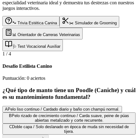
especialidad veterinaria ideal y demuestra tus destrezas con nuestros
juegos interactivos.
🐾 Trivia Estética Canina
✂️ Simulador de Grooming
📊 Orientador de Carreras Veterinarias
🩺 Test Vocacional Auxiliar
1
/
4
Desafío Estilista Canino
Puntuación:
0
aciertos
¿Qué tipo de manto tiene un Poodle (Caniche) y cuál
es su mantenimiento fundamental?
A
Pelo liso continuo / Cardado diario y baño con champú normal.
B
Pelo rizado de crecimiento continuo / Carda suave, peine de púas
abiertas metalizado y corte recurrente.
C
Doble capa / Solo deslanado en época de muda sin necesidad de
tijera.