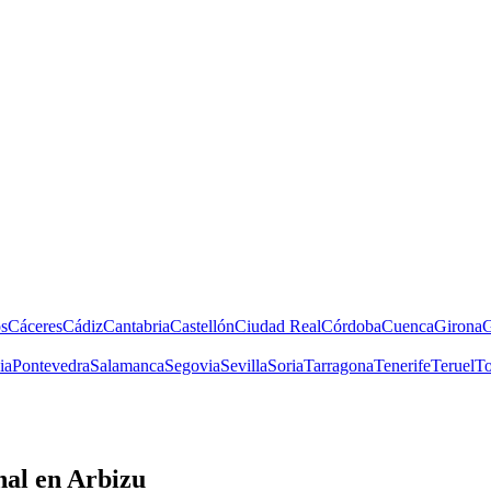
s
Cáceres
Cádiz
Cantabria
Castellón
Ciudad Real
Córdoba
Cuenca
Girona
G
ia
Pontevedra
Salamanca
Segovia
Sevilla
Soria
Tarragona
Tenerife
Teruel
To
nal
en Arbizu