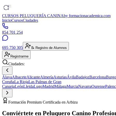
CURSOS PELUQUERÍA CANINA
by formacionacademica.com
Inicio
Cursos
Ciudades
854 701 254
695 750 305
📝 Registro de Alumnos
Registrarme
Ciudades:
Álava
Albacete
Alicante
Almería
Asturias
Ávila
Badajoz
Barcelona
Burgo
Coruña
La Rioja
Las Palmas de Gran
Canaria
León
Lleida
Lugo
Madrid
Málaga
Murcia
Navarra
Ourense
Palenc
Formación Premium Certificada en Arbizu
Conviértete en
Peluquero Canino
Profesio