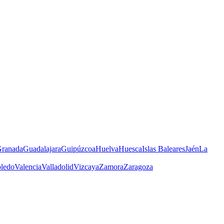
ranada
Guadalajara
Guipúzcoa
Huelva
Huesca
Islas Baleares
Jaén
La
ledo
Valencia
Valladolid
Vizcaya
Zamora
Zaragoza