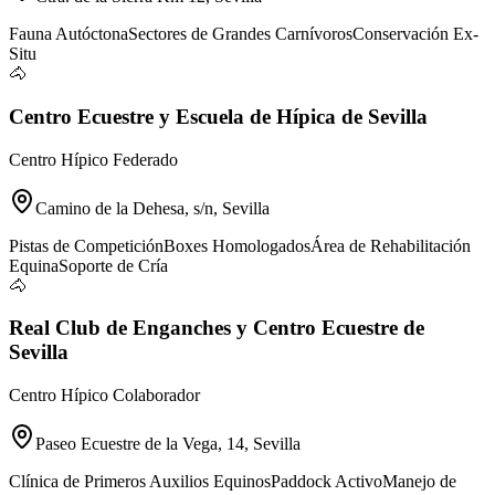
Fauna Autóctona
Sectores de Grandes Carnívoros
Conservación Ex-
Situ
🐴
Centro Ecuestre y Escuela de Hípica de Sevilla
Centro Hípico Federado
Camino de la Dehesa, s/n, Sevilla
Pistas de Competición
Boxes Homologados
Área de Rehabilitación
Equina
Soporte de Cría
🐴
Real Club de Enganches y Centro Ecuestre de
Sevilla
Centro Hípico Colaborador
Paseo Ecuestre de la Vega, 14, Sevilla
Clínica de Primeros Auxilios Equinos
Paddock Activo
Manejo de