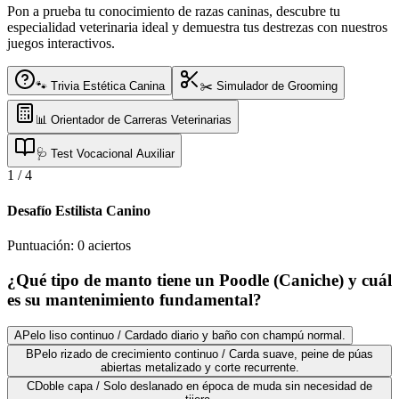
Pon a prueba tu conocimiento de razas caninas, descubre tu
especialidad veterinaria ideal y demuestra tus destrezas con nuestros
juegos interactivos.
🐾 Trivia Estética Canina
✂️ Simulador de Grooming
📊 Orientador de Carreras Veterinarias
🩺 Test Vocacional Auxiliar
1
/
4
Desafío Estilista Canino
Puntuación:
0
aciertos
¿Qué tipo de manto tiene un Poodle (Caniche) y cuál
es su mantenimiento fundamental?
A
Pelo liso continuo / Cardado diario y baño con champú normal.
B
Pelo rizado de crecimiento continuo / Carda suave, peine de púas
abiertas metalizado y corte recurrente.
C
Doble capa / Solo deslanado en época de muda sin necesidad de