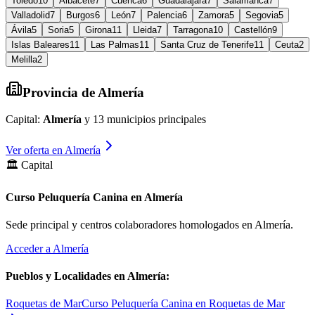
Toledo
10
Albacete
7
Cuenca
6
Guadalajara
7
Salamanca
7
Valladolid
7
Burgos
6
León
7
Palencia
6
Zamora
5
Segovia
5
Ávila
5
Soria
5
Girona
11
Lleida
7
Tarragona
10
Castellón
9
Islas Baleares
11
Las Palmas
11
Santa Cruz de Tenerife
11
Ceuta
2
Melilla
2
Provincia de
Almería
Capital:
Almería
y
13
municipios principales
Ver oferta en
Almería
🏛️ Capital
Curso Peluquería Canina en Almería
Sede principal y centros colaboradores homologados en
Almería
.
Acceder a
Almería
Pueblos y Localidades en
Almería
:
Roquetas de Mar
Curso Peluquería Canina en Roquetas de Mar