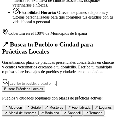
nuestra red exclusiva de clínicas asociadas, hospitales
veterinarios e hípicas.
Flexibilidad Horaria:
Ofrecemos planes adaptables y
tutorías personalizadas para que combines tus estudios con tu
vida laboral o personal.
Cobertura en el 100% de Municipios de España
📍 Busca tu Pueblo o Ciudad para
Prácticas Locales
Garantizamos plaza de prácticas presenciales concertadas en clínicas
y centros veterinarios cercanos a tu domicilio. Escribe tu municipio
o pulsa sobre los atajos de pueblos y ciudades recomendados.
Buscar Prácticas Locales
Pueblos y ciudades populares con plazas de prácticas activas:
📍
Alcorcón
📍
Getafe
📍
Móstoles
📍
Fuenlabrada
📍
Leganés
📍
Alcalá de Henares
📍
Badalona
📍
Sabadell
📍
Terrassa