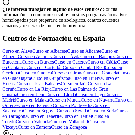
¿Te interesa trabajar en alguno de estos centros?
Solicita
información sin compromiso sobre nuestros programas formativos
homologados para prepararte en zoológicos, centros ecuestres,
acuarios y reservas de fauna en tu provincia.
Centros de Formación en España
Curso en
Álava
Curso en
Albacete
Curso en
Alicante
Curso en
Almería
Curso en
Asturias
Curso en
Ávila
Curso en
Badajoz
Curso en
Barcelona
Curso en
Burgos
Curso en
Cáceres
Curso en
Cádiz
Curso
en
Cantabria
Curso en
Castellón
Curso en
Ciudad Real
Curso en
Córdoba
Curso en
Cuenca
Curso en
Girona
Curso en
Granada
Curso
en
Guadalajara
Curso en
Guipúzcoa
Curso en
Huelva
Curso en
Huesca
Curso en
Islas Baleares
Curso en
Jaén
Curso en
La
Coruña
Curso en
La Rioja
Curso en
Las Palmas de Gran
Canaria
Curso en
León
Curso en
Lleida
Curso en
Lugo
Curso en
Madrid
Curso en
Málaga
Curso en
Murcia
Curso en
Navarra
Curso en
Ourense
Curso en
Palencia
Curso en
Pontevedra
Curso en
Salamanca
Curso en
Segovia
Curso en
Sevilla
Curso en
Soria
Curso
en
Tarragona
Curso en
Tenerife
Curso en
Teruel
Curso en
Toledo
Curso en
Valencia
Curso en
Valladolid
Curso en
Vizcaya
Curso en
Zamora
Curso en
Zaragoza