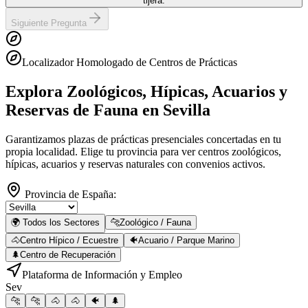
tijera.
Siguiente Pregunta
Localizador Homologado de Centros de Prácticas
Explora Zoológicos, Hípicas, Acuarios y
Reservas de Fauna
en Sevilla
Garantizamos plazas de prácticas presenciales concertadas en tu
propia localidad. Elige tu provincia para ver centros zoológicos,
hípicas, acuarios y reservas naturales con convenios activos.
Provincia de España:
🌍 Todos los Sectores
🐆
Zoológico / Fauna
🐴
Centro Hípico / Ecuestre
🐠
Acuario / Parque Marino
🌲
Centro de Recuperación
Plataforma de Información y Empleo
Sev
🐆
🐆
🐴
🐴
🐠
🌲