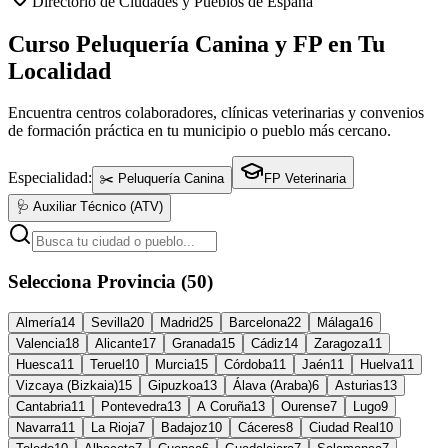
Directorio de Ciudades y Pueblos de España
Curso Peluquería Canina y FP en Tu
Localidad
Encuentra centros colaboradores, clínicas veterinarias y convenios
de formación práctica en tu municipio o pueblo más cercano.
Especialidad:
✂️ Peluquería Canina
FP Veterinaria
🩺 Auxiliar Técnico (ATV)
Selecciona Provincia (50)
Almería
14
Sevilla
20
Madrid
25
Barcelona
22
Málaga
16
Valencia
18
Alicante
17
Granada
15
Cádiz
14
Zaragoza
11
Huesca
11
Teruel
10
Murcia
15
Córdoba
11
Jaén
11
Huelva
11
Vizcaya (Bizkaia)
15
Gipuzkoa
13
Álava (Araba)
6
Asturias
13
Cantabria
11
Pontevedra
13
A Coruña
13
Ourense
7
Lugo
9
Navarra
11
La Rioja
7
Badajoz
10
Cáceres
8
Ciudad Real
10