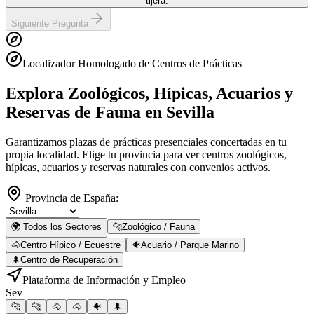
tijera.
Siguiente Pregunta
Localizador Homologado de Centros de Prácticas
Explora Zoológicos, Hípicas, Acuarios y
Reservas de Fauna
en Sevilla
Garantizamos plazas de prácticas presenciales concertadas en tu
propia localidad. Elige tu provincia para ver centros zoológicos,
hípicas, acuarios y reservas naturales con convenios activos.
Provincia de España:
🌍 Todos los Sectores
🐆
Zoológico / Fauna
🐴
Centro Hípico / Ecuestre
🐠
Acuario / Parque Marino
🌲
Centro de Recuperación
Plataforma de Información y Empleo
Sev
🐆
🐆
🐴
🐴
🐠
🌲