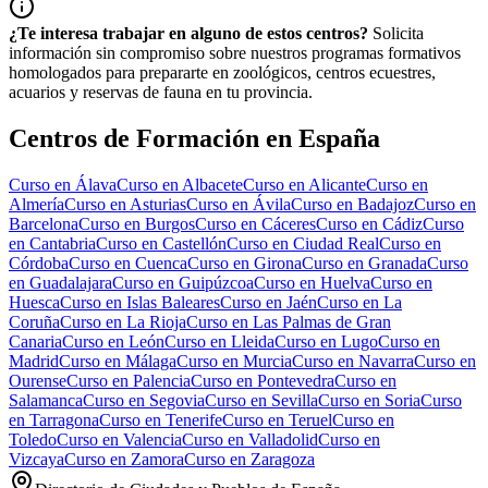
¿Te interesa trabajar en alguno de estos centros?
Solicita
información sin compromiso sobre nuestros programas formativos
homologados para prepararte en zoológicos, centros ecuestres,
acuarios y reservas de fauna en tu provincia.
Centros de Formación en España
Curso en
Álava
Curso en
Albacete
Curso en
Alicante
Curso en
Almería
Curso en
Asturias
Curso en
Ávila
Curso en
Badajoz
Curso en
Barcelona
Curso en
Burgos
Curso en
Cáceres
Curso en
Cádiz
Curso
en
Cantabria
Curso en
Castellón
Curso en
Ciudad Real
Curso en
Córdoba
Curso en
Cuenca
Curso en
Girona
Curso en
Granada
Curso
en
Guadalajara
Curso en
Guipúzcoa
Curso en
Huelva
Curso en
Huesca
Curso en
Islas Baleares
Curso en
Jaén
Curso en
La
Coruña
Curso en
La Rioja
Curso en
Las Palmas de Gran
Canaria
Curso en
León
Curso en
Lleida
Curso en
Lugo
Curso en
Madrid
Curso en
Málaga
Curso en
Murcia
Curso en
Navarra
Curso en
Ourense
Curso en
Palencia
Curso en
Pontevedra
Curso en
Salamanca
Curso en
Segovia
Curso en
Sevilla
Curso en
Soria
Curso
en
Tarragona
Curso en
Tenerife
Curso en
Teruel
Curso en
Toledo
Curso en
Valencia
Curso en
Valladolid
Curso en
Vizcaya
Curso en
Zamora
Curso en
Zaragoza