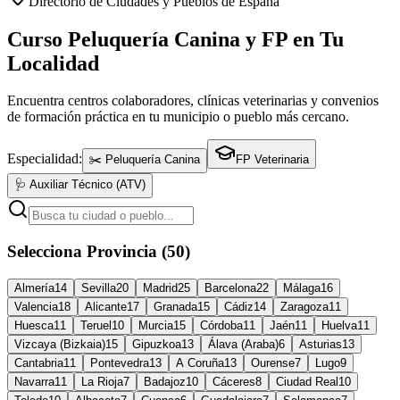
Directorio de Ciudades y Pueblos de España
Curso Peluquería Canina y FP en Tu
Localidad
Encuentra centros colaboradores, clínicas veterinarias y convenios
de formación práctica en tu municipio o pueblo más cercano.
Especialidad:
✂️ Peluquería Canina
FP Veterinaria
🩺 Auxiliar Técnico (ATV)
Selecciona Provincia (50)
Almería
14
Sevilla
20
Madrid
25
Barcelona
22
Málaga
16
Valencia
18
Alicante
17
Granada
15
Cádiz
14
Zaragoza
11
Huesca
11
Teruel
10
Murcia
15
Córdoba
11
Jaén
11
Huelva
11
Vizcaya (Bizkaia)
15
Gipuzkoa
13
Álava (Araba)
6
Asturias
13
Cantabria
11
Pontevedra
13
A Coruña
13
Ourense
7
Lugo
9
Navarra
11
La Rioja
7
Badajoz
10
Cáceres
8
Ciudad Real
10