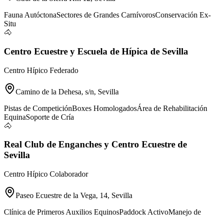
Fauna Autóctona
Sectores de Grandes Carnívoros
Conservación Ex-
Situ
🐴
Centro Ecuestre y Escuela de Hípica de Sevilla
Centro Hípico Federado
Camino de la Dehesa, s/n, Sevilla
Pistas de Competición
Boxes Homologados
Área de Rehabilitación
Equina
Soporte de Cría
🐴
Real Club de Enganches y Centro Ecuestre de
Sevilla
Centro Hípico Colaborador
Paseo Ecuestre de la Vega, 14, Sevilla
Clínica de Primeros Auxilios Equinos
Paddock Activo
Manejo de