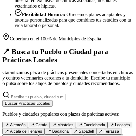
nuestra red exclusiva de clínicas asociadas, hospitales
veterinarios e hípicas.
Flexibilidad Horaria:
Ofrecemos planes adaptables y
tutorías personalizadas para que combines tus estudios con tu
vida laboral o personal.
Cobertura en el 100% de Municipios de España
📍 Busca tu Pueblo o Ciudad para
Prácticas Locales
Garantizamos plaza de prácticas presenciales concertadas en clínicas
y centros veterinarios cercanos a tu domicilio. Escribe tu municipio
o pulsa sobre los atajos de pueblos y ciudades recomendados.
Buscar Prácticas Locales
Pueblos y ciudades populares con plazas de prácticas activas:
📍
Alcorcón
📍
Getafe
📍
Móstoles
📍
Fuenlabrada
📍
Leganés
📍
Alcalá de Henares
📍
Badalona
📍
Sabadell
📍
Terrassa