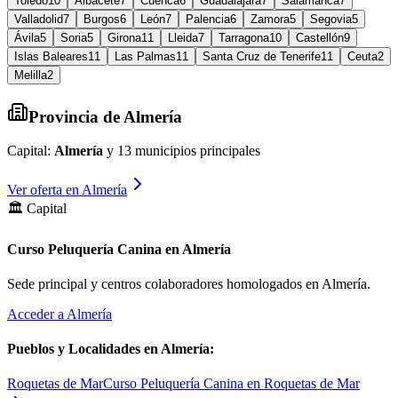
Toledo
10
Albacete
7
Cuenca
6
Guadalajara
7
Salamanca
7
Valladolid
7
Burgos
6
León
7
Palencia
6
Zamora
5
Segovia
5
Ávila
5
Soria
5
Girona
11
Lleida
7
Tarragona
10
Castellón
9
Islas Baleares
11
Las Palmas
11
Santa Cruz de Tenerife
11
Ceuta
2
Melilla
2
Provincia de
Almería
Capital:
Almería
y
13
municipios principales
Ver oferta en
Almería
🏛️ Capital
Curso Peluquería Canina en Almería
Sede principal y centros colaboradores homologados en
Almería
.
Acceder a
Almería
Pueblos y Localidades en
Almería
:
Roquetas de Mar
Curso Peluquería Canina en Roquetas de Mar