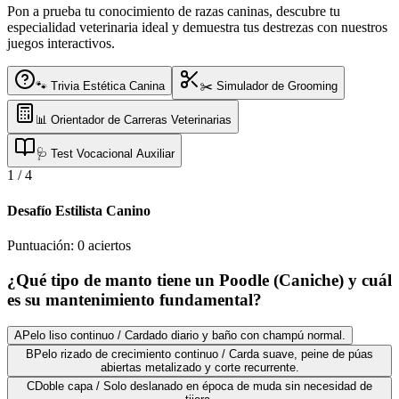
Pon a prueba tu conocimiento de razas caninas, descubre tu
especialidad veterinaria ideal y demuestra tus destrezas con nuestros
juegos interactivos.
🐾 Trivia Estética Canina
✂️ Simulador de Grooming
📊 Orientador de Carreras Veterinarias
🩺 Test Vocacional Auxiliar
1
/
4
Desafío Estilista Canino
Puntuación:
0
aciertos
¿Qué tipo de manto tiene un Poodle (Caniche) y cuál
es su mantenimiento fundamental?
A
Pelo liso continuo / Cardado diario y baño con champú normal.
B
Pelo rizado de crecimiento continuo / Carda suave, peine de púas
abiertas metalizado y corte recurrente.
C
Doble capa / Solo deslanado en época de muda sin necesidad de