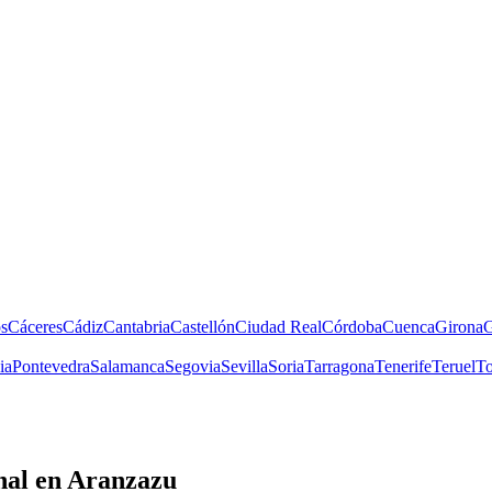
s
Cáceres
Cádiz
Cantabria
Castellón
Ciudad Real
Córdoba
Cuenca
Girona
G
ia
Pontevedra
Salamanca
Segovia
Sevilla
Soria
Tarragona
Tenerife
Teruel
To
nal
en Aranzazu