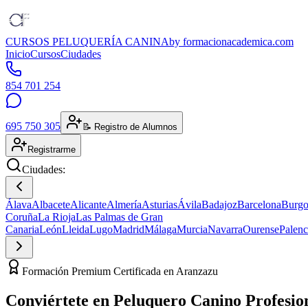
CURSOS PELUQUERÍA CANINA
by formacionacademica.com
Inicio
Cursos
Ciudades
854 701 254
695 750 305
📝 Registro de Alumnos
Registrarme
Ciudades:
Álava
Albacete
Alicante
Almería
Asturias
Ávila
Badajoz
Barcelona
Burgo
Coruña
La Rioja
Las Palmas de Gran
Canaria
León
Lleida
Lugo
Madrid
Málaga
Murcia
Navarra
Ourense
Palenc
Formación Premium Certificada en Aranzazu
Conviértete en
Peluquero Canino
Profesio