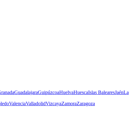
ranada
Guadalajara
Guipúzcoa
Huelva
Huesca
Islas Baleares
Jaén
La
ledo
Valencia
Valladolid
Vizcaya
Zamora
Zaragoza