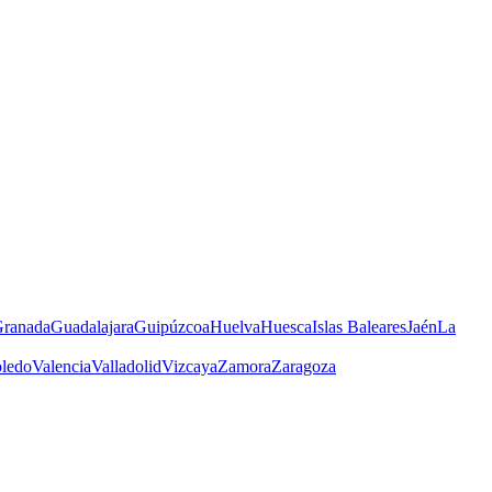
ranada
Guadalajara
Guipúzcoa
Huelva
Huesca
Islas Baleares
Jaén
La
ledo
Valencia
Valladolid
Vizcaya
Zamora
Zaragoza