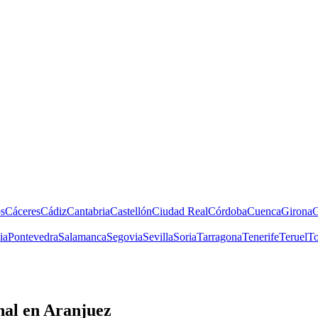
s
Cáceres
Cádiz
Cantabria
Castellón
Ciudad Real
Córdoba
Cuenca
Girona
G
ia
Pontevedra
Salamanca
Segovia
Sevilla
Soria
Tarragona
Tenerife
Teruel
To
nal
en Aranjuez