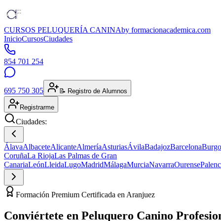
CURSOS PELUQUERÍA CANINA
by formacionacademica.com
Inicio
Cursos
Ciudades
854 701 254
695 750 305
📝 Registro de Alumnos
Registrarme
Ciudades:
Álava
Albacete
Alicante
Almería
Asturias
Ávila
Badajoz
Barcelona
Burgo
Coruña
La Rioja
Las Palmas de Gran
Canaria
León
Lleida
Lugo
Madrid
Málaga
Murcia
Navarra
Ourense
Palenc
Formación Premium Certificada en Aranjuez
Conviértete en
Peluquero Canino
Profesio