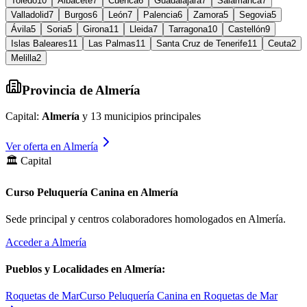
Toledo
10
Albacete
7
Cuenca
6
Guadalajara
7
Salamanca
7
Valladolid
7
Burgos
6
León
7
Palencia
6
Zamora
5
Segovia
5
Ávila
5
Soria
5
Girona
11
Lleida
7
Tarragona
10
Castellón
9
Islas Baleares
11
Las Palmas
11
Santa Cruz de Tenerife
11
Ceuta
2
Melilla
2
Provincia de
Almería
Capital:
Almería
y
13
municipios principales
Ver oferta en
Almería
🏛️ Capital
Curso Peluquería Canina en Almería
Sede principal y centros colaboradores homologados en
Almería
.
Acceder a
Almería
Pueblos y Localidades en
Almería
:
Roquetas de Mar
Curso Peluquería Canina en Roquetas de Mar