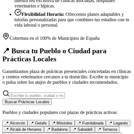
nuestra red exclusiva de clínicas asociadas, hospitales
veterinarios e hípicas.
Flexibilidad Horaria:
Ofrecemos planes adaptables y
tutorías personalizadas para que combines tus estudios con tu
vida laboral o personal.
Cobertura en el 100% de Municipios de España
📍 Busca tu Pueblo o Ciudad para
Prácticas Locales
Garantizamos plaza de prácticas presenciales concertadas en clínicas
y centros veterinarios cercanos a tu domicilio. Escribe tu municipio
o pulsa sobre los atajos de pueblos y ciudades recomendados.
Buscar Prácticas Locales
Pueblos y ciudades populares con plazas de prácticas activas:
📍
Alcorcón
📍
Getafe
📍
Móstoles
📍
Fuenlabrada
📍
Leganés
📍
Alcalá de Henares
📍
Badalona
📍
Sabadell
📍
Terrassa