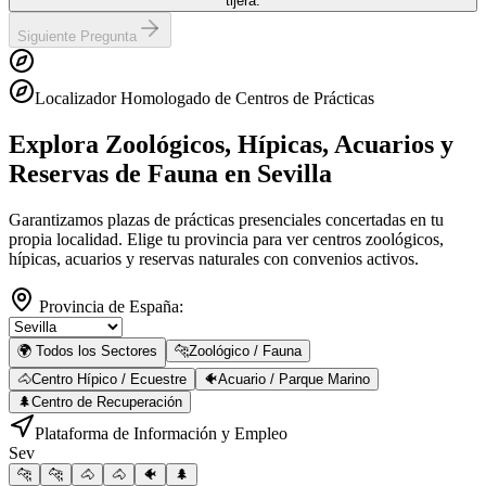
tijera.
Siguiente Pregunta
Localizador Homologado de Centros de Prácticas
Explora Zoológicos, Hípicas, Acuarios y
Reservas de Fauna
en Sevilla
Garantizamos plazas de prácticas presenciales concertadas en tu
propia localidad. Elige tu provincia para ver centros zoológicos,
hípicas, acuarios y reservas naturales con convenios activos.
Provincia de España:
🌍 Todos los Sectores
🐆
Zoológico / Fauna
🐴
Centro Hípico / Ecuestre
🐠
Acuario / Parque Marino
🌲
Centro de Recuperación
Plataforma de Información y Empleo
Sev
🐆
🐆
🐴
🐴
🐠
🌲