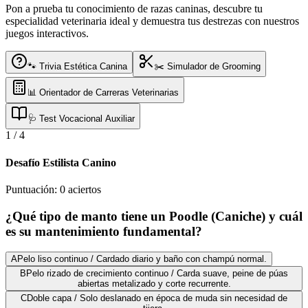
Pon a prueba tu conocimiento de razas caninas, descubre tu
especialidad veterinaria ideal y demuestra tus destrezas con nuestros
juegos interactivos.
🐾 Trivia Estética Canina
✂️ Simulador de Grooming
📊 Orientador de Carreras Veterinarias
🩺 Test Vocacional Auxiliar
1
/
4
Desafío Estilista Canino
Puntuación:
0
aciertos
¿Qué tipo de manto tiene un Poodle (Caniche) y cuál
es su mantenimiento fundamental?
A
Pelo liso continuo / Cardado diario y baño con champú normal.
B
Pelo rizado de crecimiento continuo / Carda suave, peine de púas
abiertas metalizado y corte recurrente.
C
Doble capa / Solo deslanado en época de muda sin necesidad de