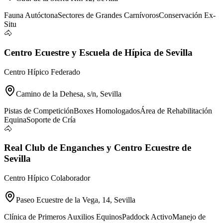
Fauna Autóctona
Sectores de Grandes Carnívoros
Conservación Ex-
Situ
🐴
Centro Ecuestre y Escuela de Hípica de Sevilla
Centro Hípico Federado
Camino de la Dehesa, s/n, Sevilla
Pistas de Competición
Boxes Homologados
Área de Rehabilitación
Equina
Soporte de Cría
🐴
Real Club de Enganches y Centro Ecuestre de
Sevilla
Centro Hípico Colaborador
Paseo Ecuestre de la Vega, 14, Sevilla
Clínica de Primeros Auxilios Equinos
Paddock Activo
Manejo de