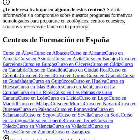
¿Te interesa trabajar en alguno de estos centros?
Solicita
información sin compromiso sobre nuestros programas formativos
homologados para prepararte en zoológicos, centros ecuestres,
acuarios y reservas de fauna en tu provincia.
Centros de Formación en España
Curso en
Álava
Curso en
Albacete
Curso en
Alicante
Curso en
Almería
Curso en
Asturias
Curso en
Ávila
Curso en
Badajoz
Curso en
Barcelona
Curso en
Burgos
Curso en
Cáceres
Curso en
Cádiz
Curso
en
Cantabria
Curso en
Castellón
Curso en
Ciudad Real
Curso en
Córdoba
Curso en
Cuenca
Curso en
Girona
Curso en
Granada
Curso
en
Guadalajara
Curso en
Guipúzcoa
Curso en
Huelva
Curso en
Huesca
Curso en
Islas Baleares
Curso en
Jaén
Curso en
La
Coruña
Curso en
La Rioja
Curso en
Las Palmas de Gran
Canaria
Curso en
León
Curso en
Lleida
Curso en
Lugo
Curso en
Madrid
Curso en
Málaga
Curso en
Murcia
Curso en
Navarra
Curso en
Ourense
Curso en
Palencia
Curso en
Pontevedra
Curso en
Salamanca
Curso en
Segovia
Curso en
Sevilla
Curso en
Soria
Curso
en
Tarragona
Curso en
Tenerife
Curso en
Teruel
Curso en
Toledo
Curso en
Valencia
Curso en
Valladolid
Curso en
Vizcaya
Curso en
Zamora
Curso en
Zaragoza