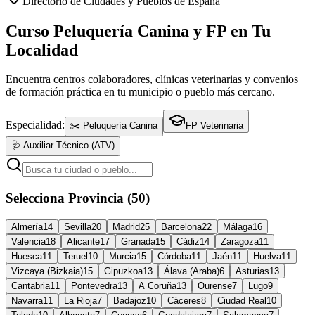
Directorio de Ciudades y Pueblos de España
Curso Peluquería Canina y FP en Tu
Localidad
Encuentra centros colaboradores, clínicas veterinarias y convenios
de formación práctica en tu municipio o pueblo más cercano.
Especialidad:
✂️ Peluquería Canina
FP Veterinaria
🩺 Auxiliar Técnico (ATV)
Selecciona Provincia (50)
Almería
14
Sevilla
20
Madrid
25
Barcelona
22
Málaga
16
Valencia
18
Alicante
17
Granada
15
Cádiz
14
Zaragoza
11
Huesca
11
Teruel
10
Murcia
15
Córdoba
11
Jaén
11
Huelva
11
Vizcaya (Bizkaia)
15
Gipuzkoa
13
Álava (Araba)
6
Asturias
13
Cantabria
11
Pontevedra
13
A Coruña
13
Ourense
7
Lugo
9
Navarra
11
La Rioja
7
Badajoz
10
Cáceres
8
Ciudad Real
10