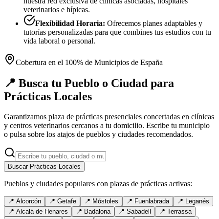
nuestra red exclusiva de clínicas asociadas, hospitales
veterinarios e hípicas.
Flexibilidad Horaria:
Ofrecemos planes adaptables y
tutorías personalizadas para que combines tus estudios con tu
vida laboral o personal.
Cobertura en el 100% de Municipios de España
📍 Busca tu Pueblo o Ciudad para
Prácticas Locales
Garantizamos plaza de prácticas presenciales concertadas en clínicas
y centros veterinarios cercanos a tu domicilio. Escribe tu municipio
o pulsa sobre los atajos de pueblos y ciudades recomendados.
Buscar Prácticas Locales
Pueblos y ciudades populares con plazas de prácticas activas:
📍
Alcorcón
📍
Getafe
📍
Móstoles
📍
Fuenlabrada
📍
Leganés
📍
Alcalá de Henares
📍
Badalona
📍
Sabadell
📍
Terrassa