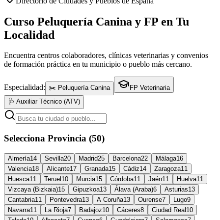
Directorio de Ciudades y Pueblos de España
Curso Peluquería Canina y FP en Tu
Localidad
Encuentra centros colaboradores, clínicas veterinarias y convenios
de formación práctica en tu municipio o pueblo más cercano.
Especialidad:
✂️ Peluquería Canina
FP Veterinaria
🩺 Auxiliar Técnico (ATV)
Selecciona Provincia (50)
Almería
14
Sevilla
20
Madrid
25
Barcelona
22
Málaga
16
Valencia
18
Alicante
17
Granada
15
Cádiz
14
Zaragoza
11
Huesca
11
Teruel
10
Murcia
15
Córdoba
11
Jaén
11
Huelva
11
Vizcaya (Bizkaia)
15
Gipuzkoa
13
Álava (Araba)
6
Asturias
13
Cantabria
11
Pontevedra
13
A Coruña
13
Ourense
7
Lugo
9
Navarra
11
La Rioja
7
Badajoz
10
Cáceres
8
Ciudad Real
10