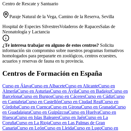
Centro de Rescate y Santuario
Paraje Natural de la Vega, Camino de la Reserva, Sevilla
Hospital de Especies Silvestres
Voladeros de Rapaces
Salas de
Neonatología y Lactancia
¿Te interesa trabajar en alguno de estos centros?
Solicita
información sin compromiso sobre nuestros programas formativos
homologados para prepararte en zoológicos, centros ecuestres,
acuarios y reservas de fauna en tu provincia.
Centros de Formación en España
Curso en
Álava
Curso en
Albacete
Curso en
Alicante
Curso en
Almería
Curso en
Asturias
Curso en
Ávila
Curso en
Badajoz
Curso en
Barcelona
Curso en
Burgos
Curso en
Cáceres
Curso en
Cádiz
Curso
en
Cantabria
Curso en
Castellón
Curso en
Ciudad Real
Curso en
Córdoba
Curso en
Cuenca
Curso en
Girona
Curso en
Granada
Curso
en
Guadalajara
Curso en
Guipúzcoa
Curso en
Huelva
Curso en
Huesca
Curso en
Islas Baleares
Curso en
Jaén
Curso en
La
Coruña
Curso en
La Rioja
Curso en
Las Palmas de Gran
Canaria
Curso en
León
Curso en
Lleida
Curso en
Lugo
Curso en