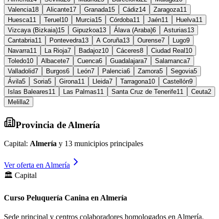
Valencia
18
Alicante
17
Granada
15
Cádiz
14
Zaragoza
11
Huesca
11
Teruel
10
Murcia
15
Córdoba
11
Jaén
11
Huelva
11
Vizcaya (Bizkaia)
15
Gipuzkoa
13
Álava (Araba)
6
Asturias
13
Cantabria
11
Pontevedra
13
A Coruña
13
Ourense
7
Lugo
9
Navarra
11
La Rioja
7
Badajoz
10
Cáceres
8
Ciudad Real
10
Toledo
10
Albacete
7
Cuenca
6
Guadalajara
7
Salamanca
7
Valladolid
7
Burgos
6
León
7
Palencia
6
Zamora
5
Segovia
5
Ávila
5
Soria
5
Girona
11
Lleida
7
Tarragona
10
Castellón
9
Islas Baleares
11
Las Palmas
11
Santa Cruz de Tenerife
11
Ceuta
2
Melilla
2
Provincia de
Almería
Capital:
Almería
y
13
municipios principales
Ver oferta en
Almería
🏛️ Capital
Curso Peluquería Canina en Almería
Sede principal y centros colaboradores homologados en
Almería
.