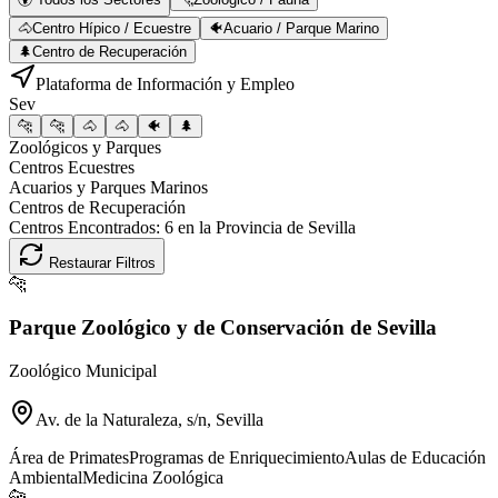
🐴
Centro Hípico / Ecuestre
🐠
Acuario / Parque Marino
🌲
Centro de Recuperación
Plataforma de Información y Empleo
Sev
🐆
🐆
🐴
🐴
🐠
🌲
Zoológicos y Parques
Centros Ecuestres
Acuarios y Parques Marinos
Centros de Recuperación
Centros Encontrados:
6
en la Provincia de
Sevilla
Restaurar Filtros
🐆
Parque Zoológico y de Conservación de Sevilla
Zoológico Municipal
Av. de la Naturaleza, s/n, Sevilla
Área de Primates
Programas de Enriquecimiento
Aulas de Educación
Ambiental
Medicina Zoológica
🐆