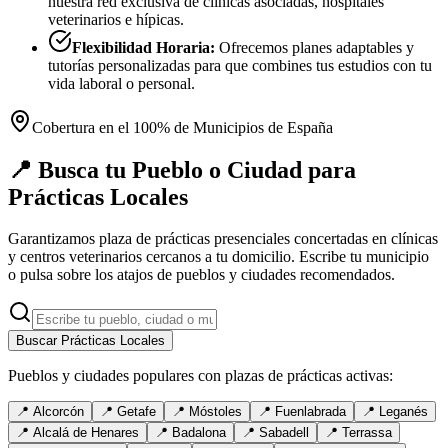
nuestra red exclusiva de clínicas asociadas, hospitales
veterinarios e hípicas.
Flexibilidad Horaria:
Ofrecemos planes adaptables y
tutorías personalizadas para que combines tus estudios con tu
vida laboral o personal.
Cobertura en el 100% de Municipios de España
📍 Busca tu Pueblo o Ciudad para
Prácticas Locales
Garantizamos plaza de prácticas presenciales concertadas en clínicas
y centros veterinarios cercanos a tu domicilio. Escribe tu municipio
o pulsa sobre los atajos de pueblos y ciudades recomendados.
Buscar Prácticas Locales
Pueblos y ciudades populares con plazas de prácticas activas:
📍
Alcorcón
📍
Getafe
📍
Móstoles
📍
Fuenlabrada
📍
Leganés
📍
Alcalá de Henares
📍
Badalona
📍
Sabadell
📍
Terrassa