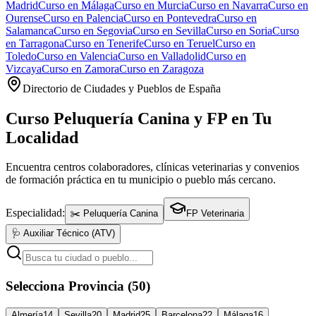
Madrid
Curso en
Málaga
Curso en
Murcia
Curso en
Navarra
Curso en
Ourense
Curso en
Palencia
Curso en
Pontevedra
Curso en
Salamanca
Curso en
Segovia
Curso en
Sevilla
Curso en
Soria
Curso
en
Tarragona
Curso en
Tenerife
Curso en
Teruel
Curso en
Toledo
Curso en
Valencia
Curso en
Valladolid
Curso en
Vizcaya
Curso en
Zamora
Curso en
Zaragoza
Directorio de Ciudades y Pueblos de España
Curso Peluquería Canina y FP en Tu
Localidad
Encuentra centros colaboradores, clínicas veterinarias y convenios
de formación práctica en tu municipio o pueblo más cercano.
Especialidad:
✂️ Peluquería Canina
FP Veterinaria
🩺 Auxiliar Técnico (ATV)
Selecciona Provincia (50)
Almería
14
Sevilla
20
Madrid
25
Barcelona
22
Málaga
16