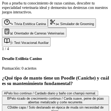
Pon a prueba tu conocimiento de razas caninas, descubre tu
especialidad veterinaria ideal y demuestra tus destrezas con nuestros
juegos interactivos.
🐾 Trivia Estética Canina
✂️ Simulador de Grooming
📊 Orientador de Carreras Veterinarias
🩺 Test Vocacional Auxiliar
1
/
4
Desafío Estilista Canino
Puntuación:
0
aciertos
¿Qué tipo de manto tiene un Poodle (Caniche) y cuál
es su mantenimiento fundamental?
A
Pelo liso continuo / Cardado diario y baño con champú normal.
B
Pelo rizado de crecimiento continuo / Carda suave, peine de púas
abiertas metalizado y corte recurrente.
C
Doble capa / Solo deslanado en época de muda sin necesidad de