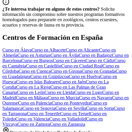
¿Te interesa trabajar en alguno de estos centros?
Solicita
información sin compromiso sobre nuestros programas formativos
homologados para prepararte en zoológicos, centros ecuestres,
acuarios y reservas de fauna en tu provincia.
Centros de Formación en España
Curso en
Álava
Curso en
Albacete
Curso en
Alicante
Curso en
Almería
Curso en
Asturias
Curso en
Ávila
Curso en
Badajoz
Curso en
Barcelona
Curso en
Burgos
Curso en
Cáceres
Curso en
Cádiz
Curso
en
Cantabria
Curso en
Castellón
Curso en
Ciudad Real
Curso en
Córdoba
Curso en
Cuenca
Curso en
Girona
Curso en
Granada
Curso
en
Guadalajara
Curso en
Guipúzcoa
Curso en
Huelva
Curso en
Huesca
Curso en
Islas Baleares
Curso en
Jaén
Curso en
La
Coruña
Curso en
La Rioja
Curso en
Las Palmas de Gran
Canaria
Curso en
León
Curso en
Lleida
Curso en
Lugo
Curso en
Madrid
Curso en
Málaga
Curso en
Murcia
Curso en
Navarra
Curso en
Ourense
Curso en
Palencia
Curso en
Pontevedra
Curso en
Salamanca
Curso en
Segovia
Curso en
Sevilla
Curso en
Soria
Curso
en
Tarragona
Curso en
Tenerife
Curso en
Teruel
Curso en
Toledo
Curso en
Valencia
Curso en
Valladolid
Curso en
Vizcaya
Curso en
Zamora
Curso en
Zaragoza