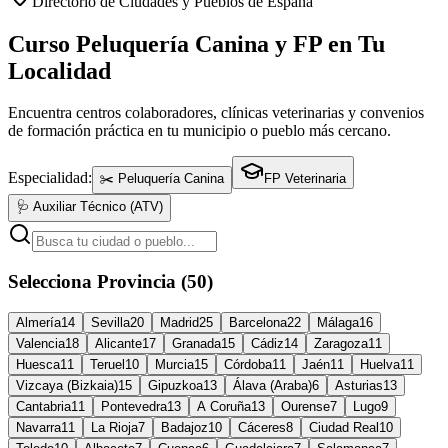
Directorio de Ciudades y Pueblos de España
Curso Peluquería Canina y FP en Tu
Localidad
Encuentra centros colaboradores, clínicas veterinarias y convenios
de formación práctica en tu municipio o pueblo más cercano.
Especialidad:
✂️ Peluquería Canina
FP Veterinaria
🩺 Auxiliar Técnico (ATV)
Selecciona Provincia (50)
Almería
14
Sevilla
20
Madrid
25
Barcelona
22
Málaga
16
Valencia
18
Alicante
17
Granada
15
Cádiz
14
Zaragoza
11
Huesca
11
Teruel
10
Murcia
15
Córdoba
11
Jaén
11
Huelva
11
Vizcaya (Bizkaia)
15
Gipuzkoa
13
Álava (Araba)
6
Asturias
13
Cantabria
11
Pontevedra
13
A Coruña
13
Ourense
7
Lugo
9
Navarra
11
La Rioja
7
Badajoz
10
Cáceres
8
Ciudad Real
10