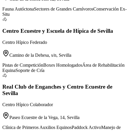
Fauna Autóctona
Sectores de Grandes Carnívoros
Conservación Ex-
Situ
🐴
Centro Ecuestre y Escuela de Hípica de Sevilla
Centro Hípico Federado
Camino de la Dehesa, s/n, Sevilla
Pistas de Competición
Boxes Homologados
Área de Rehabilitación
Equina
Soporte de Cría
🐴
Real Club de Enganches y Centro Ecuestre de
Sevilla
Centro Hípico Colaborador
Paseo Ecuestre de la Vega, 14, Sevilla
Clínica de Primeros Auxilios Equinos
Paddock Activo
Manejo de