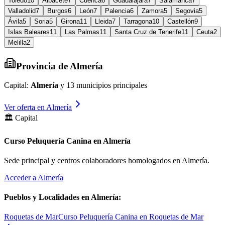
Toledo
10
Albacete
7
Cuenca
6
Guadalajara
7
Salamanca
7
Valladolid
7
Burgos
6
León
7
Palencia
6
Zamora
5
Segovia
5
Ávila
5
Soria
5
Girona
11
Lleida
7
Tarragona
10
Castellón
9
Islas Baleares
11
Las Palmas
11
Santa Cruz de Tenerife
11
Ceuta
2
Melilla
2
Provincia de
Almería
Capital:
Almería
y
13
municipios principales
Ver oferta en
Almería
🏛️ Capital
Curso Peluquería Canina en Almería
Sede principal y centros colaboradores homologados en
Almería
.
Acceder a
Almería
Pueblos y Localidades en
Almería
:
Roquetas de Mar
Curso Peluquería Canina en Roquetas de Mar