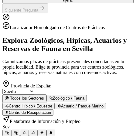
tijera.
Siguiente Pregunta
Localizador Homologado de Centros de Prácticas
Explora Zoológicos, Hípicas, Acuarios y
Reservas de Fauna
en Sevilla
Garantizamos plazas de prácticas presenciales concertadas en tu
propia localidad. Elige tu provincia para ver centros zoológicos,
hípicas, acuarios y reservas naturales con convenios activos.
Provincia de España:
🌍 Todos los Sectores
🐆
Zoológico / Fauna
🐴
Centro Hípico / Ecuestre
🐠
Acuario / Parque Marino
🌲
Centro de Recuperación
Plataforma de Información y Empleo
Sev
🐆
🐆
🐴
🐴
🐠
🌲