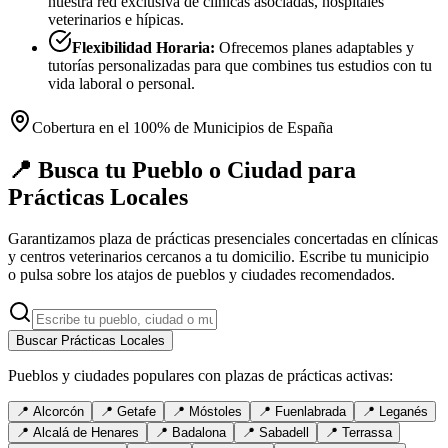
nuestra red exclusiva de clínicas asociadas, hospitales
veterinarios e hípicas.
Flexibilidad Horaria:
Ofrecemos planes adaptables y
tutorías personalizadas para que combines tus estudios con tu
vida laboral o personal.
Cobertura en el 100% de Municipios de España
📍 Busca tu Pueblo o Ciudad para
Prácticas Locales
Garantizamos plaza de prácticas presenciales concertadas en clínicas
y centros veterinarios cercanos a tu domicilio. Escribe tu municipio
o pulsa sobre los atajos de pueblos y ciudades recomendados.
Buscar Prácticas Locales
Pueblos y ciudades populares con plazas de prácticas activas:
📍
Alcorcón
📍
Getafe
📍
Móstoles
📍
Fuenlabrada
📍
Leganés
📍
Alcalá de Henares
📍
Badalona
📍
Sabadell
📍
Terrassa