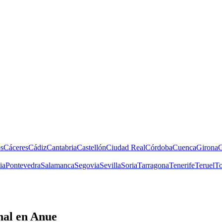
s
Cáceres
Cádiz
Cantabria
Castellón
Ciudad Real
Córdoba
Cuenca
Girona
G
ia
Pontevedra
Salamanca
Segovia
Sevilla
Soria
Tarragona
Tenerife
Teruel
To
nal
en Anue