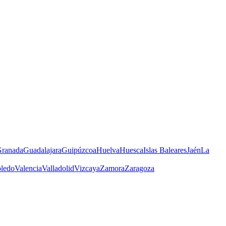
ranada
Guadalajara
Guipúzcoa
Huelva
Huesca
Islas Baleares
Jaén
La
ledo
Valencia
Valladolid
Vizcaya
Zamora
Zaragoza