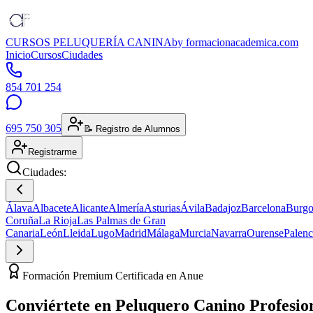
CURSOS PELUQUERÍA CANINA
by formacionacademica.com
Inicio
Cursos
Ciudades
854 701 254
695 750 305
📝 Registro de Alumnos
Registrarme
Ciudades:
Álava
Albacete
Alicante
Almería
Asturias
Ávila
Badajoz
Barcelona
Burgo
Coruña
La Rioja
Las Palmas de Gran
Canaria
León
Lleida
Lugo
Madrid
Málaga
Murcia
Navarra
Ourense
Palenc
Formación Premium Certificada en Anue
Conviértete en
Peluquero Canino
Profesio