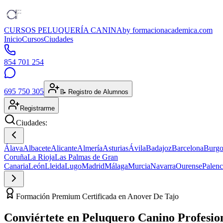
CURSOS PELUQUERÍA CANINA
by formacionacademica.com
Inicio
Cursos
Ciudades
854 701 254
695 750 305
📝 Registro de Alumnos
Registrarme
Ciudades:
Álava
Albacete
Alicante
Almería
Asturias
Ávila
Badajoz
Barcelona
Burgo
Coruña
La Rioja
Las Palmas de Gran
Canaria
León
Lleida
Lugo
Madrid
Málaga
Murcia
Navarra
Ourense
Palenc
Formación Premium Certificada en Anover De Tajo
Conviértete en
Peluquero Canino
Profesio