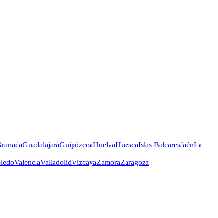
ranada
Guadalajara
Guipúzcoa
Huelva
Huesca
Islas Baleares
Jaén
La
ledo
Valencia
Valladolid
Vizcaya
Zamora
Zaragoza