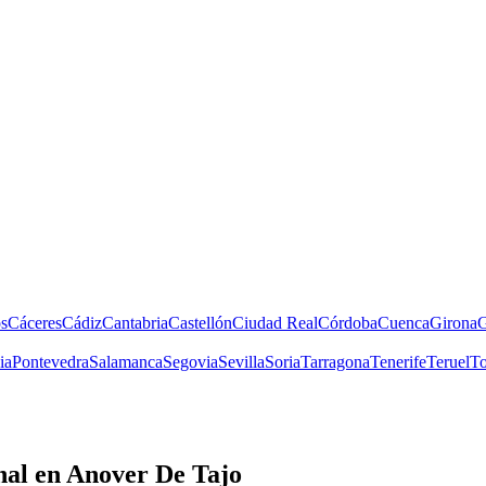
s
Cáceres
Cádiz
Cantabria
Castellón
Ciudad Real
Córdoba
Cuenca
Girona
G
ia
Pontevedra
Salamanca
Segovia
Sevilla
Soria
Tarragona
Tenerife
Teruel
To
nal
en Anover De Tajo