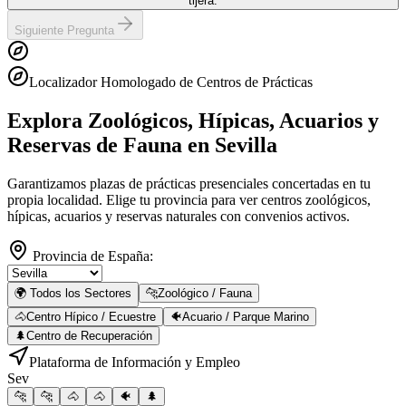
tijera.
Siguiente Pregunta
Localizador Homologado de Centros de Prácticas
Explora Zoológicos, Hípicas, Acuarios y
Reservas de Fauna
en Sevilla
Garantizamos plazas de prácticas presenciales concertadas en tu
propia localidad. Elige tu provincia para ver centros zoológicos,
hípicas, acuarios y reservas naturales con convenios activos.
Provincia de España:
🌍 Todos los Sectores
🐆
Zoológico / Fauna
🐴
Centro Hípico / Ecuestre
🐠
Acuario / Parque Marino
🌲
Centro de Recuperación
Plataforma de Información y Empleo
Sev
🐆
🐆
🐴
🐴
🐠
🌲