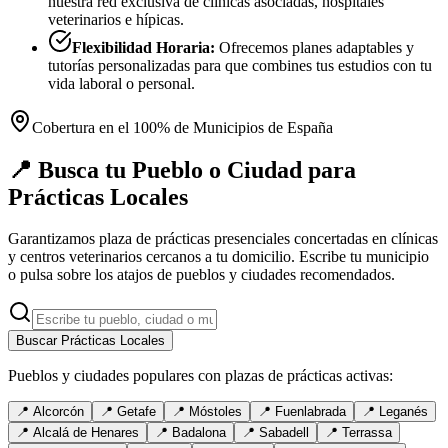
nuestra red exclusiva de clínicas asociadas, hospitales
veterinarios e hípicas.
Flexibilidad Horaria:
Ofrecemos planes adaptables y
tutorías personalizadas para que combines tus estudios con tu
vida laboral o personal.
Cobertura en el 100% de Municipios de España
📍 Busca tu Pueblo o Ciudad para
Prácticas Locales
Garantizamos plaza de prácticas presenciales concertadas en clínicas
y centros veterinarios cercanos a tu domicilio. Escribe tu municipio
o pulsa sobre los atajos de pueblos y ciudades recomendados.
Buscar Prácticas Locales
Pueblos y ciudades populares con plazas de prácticas activas:
📍
Alcorcón
📍
Getafe
📍
Móstoles
📍
Fuenlabrada
📍
Leganés
📍
Alcalá de Henares
📍
Badalona
📍
Sabadell
📍
Terrassa