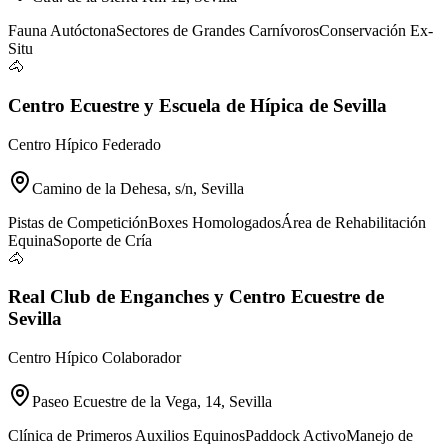
Fauna Autóctona
Sectores de Grandes Carnívoros
Conservación Ex-
Situ
🐴
Centro Ecuestre y Escuela de Hípica de Sevilla
Centro Hípico Federado
Camino de la Dehesa, s/n, Sevilla
Pistas de Competición
Boxes Homologados
Área de Rehabilitación
Equina
Soporte de Cría
🐴
Real Club de Enganches y Centro Ecuestre de
Sevilla
Centro Hípico Colaborador
Paseo Ecuestre de la Vega, 14, Sevilla
Clínica de Primeros Auxilios Equinos
Paddock Activo
Manejo de