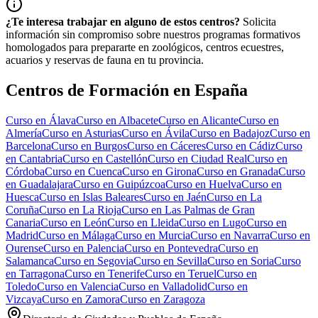
¿Te interesa trabajar en alguno de estos centros?
Solicita
información sin compromiso sobre nuestros programas formativos
homologados para prepararte en zoológicos, centros ecuestres,
acuarios y reservas de fauna en tu provincia.
Centros de Formación en España
Curso en
Álava
Curso en
Albacete
Curso en
Alicante
Curso en
Almería
Curso en
Asturias
Curso en
Ávila
Curso en
Badajoz
Curso en
Barcelona
Curso en
Burgos
Curso en
Cáceres
Curso en
Cádiz
Curso
en
Cantabria
Curso en
Castellón
Curso en
Ciudad Real
Curso en
Córdoba
Curso en
Cuenca
Curso en
Girona
Curso en
Granada
Curso
en
Guadalajara
Curso en
Guipúzcoa
Curso en
Huelva
Curso en
Huesca
Curso en
Islas Baleares
Curso en
Jaén
Curso en
La
Coruña
Curso en
La Rioja
Curso en
Las Palmas de Gran
Canaria
Curso en
León
Curso en
Lleida
Curso en
Lugo
Curso en
Madrid
Curso en
Málaga
Curso en
Murcia
Curso en
Navarra
Curso en
Ourense
Curso en
Palencia
Curso en
Pontevedra
Curso en
Salamanca
Curso en
Segovia
Curso en
Sevilla
Curso en
Soria
Curso
en
Tarragona
Curso en
Tenerife
Curso en
Teruel
Curso en
Toledo
Curso en
Valencia
Curso en
Valladolid
Curso en
Vizcaya
Curso en
Zamora
Curso en
Zaragoza