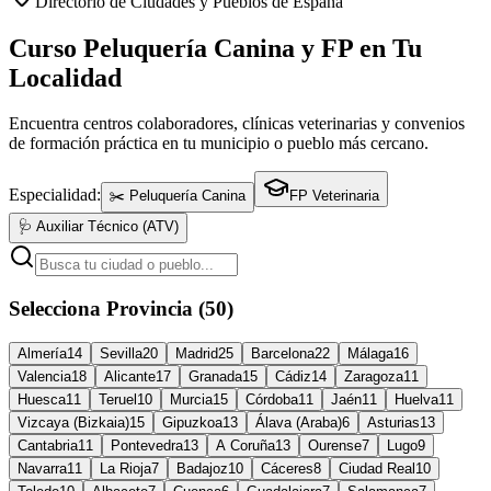
Directorio de Ciudades y Pueblos de España
Curso Peluquería Canina y FP en Tu
Localidad
Encuentra centros colaboradores, clínicas veterinarias y convenios
de formación práctica en tu municipio o pueblo más cercano.
Especialidad:
✂️ Peluquería Canina
FP Veterinaria
🩺 Auxiliar Técnico (ATV)
Selecciona Provincia (50)
Almería
14
Sevilla
20
Madrid
25
Barcelona
22
Málaga
16
Valencia
18
Alicante
17
Granada
15
Cádiz
14
Zaragoza
11
Huesca
11
Teruel
10
Murcia
15
Córdoba
11
Jaén
11
Huelva
11
Vizcaya (Bizkaia)
15
Gipuzkoa
13
Álava (Araba)
6
Asturias
13
Cantabria
11
Pontevedra
13
A Coruña
13
Ourense
7
Lugo
9
Navarra
11
La Rioja
7
Badajoz
10
Cáceres
8
Ciudad Real
10