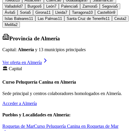
Toledo
10
Albacete
7
Cuenca
6
Guadalajara
7
Salamanca
7
Valladolid
7
Burgos
6
León
7
Palencia
6
Zamora
5
Segovia
5
Ávila
5
Soria
5
Girona
11
Lleida
7
Tarragona
10
Castellón
9
Islas Baleares
11
Las Palmas
11
Santa Cruz de Tenerife
11
Ceuta
2
Melilla
2
Provincia de
Almería
Capital:
Almería
y
13
municipios principales
Ver oferta en
Almería
🏛️ Capital
Curso Peluquería Canina en Almería
Sede principal y centros colaboradores homologados en
Almería
.
Acceder a
Almería
Pueblos y Localidades en
Almería
:
Roquetas de Mar
Curso Peluquería Canina en Roquetas de Mar