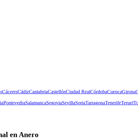
s
Cáceres
Cádiz
Cantabria
Castellón
Ciudad Real
Córdoba
Cuenca
Girona
G
ia
Pontevedra
Salamanca
Segovia
Sevilla
Soria
Tarragona
Tenerife
Teruel
To
nal
en Anero