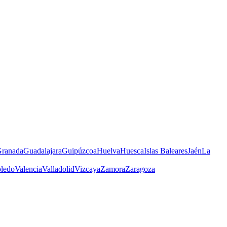
ranada
Guadalajara
Guipúzcoa
Huelva
Huesca
Islas Baleares
Jaén
La
ledo
Valencia
Valladolid
Vizcaya
Zamora
Zaragoza