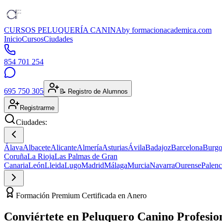
CURSOS PELUQUERÍA CANINA
by formacionacademica.com
Inicio
Cursos
Ciudades
854 701 254
695 750 305
📝 Registro de Alumnos
Registrarme
Ciudades:
Álava
Albacete
Alicante
Almería
Asturias
Ávila
Badajoz
Barcelona
Burgo
Coruña
La Rioja
Las Palmas de Gran
Canaria
León
Lleida
Lugo
Madrid
Málaga
Murcia
Navarra
Ourense
Palenc
Formación Premium Certificada en Anero
Conviértete en
Peluquero Canino
Profesio