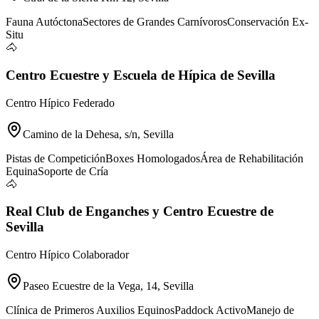
Fauna Autóctona
Sectores de Grandes Carnívoros
Conservación Ex-
Situ
🐴
Centro Ecuestre y Escuela de Hípica de Sevilla
Centro Hípico Federado
Camino de la Dehesa, s/n, Sevilla
Pistas de Competición
Boxes Homologados
Área de Rehabilitación
Equina
Soporte de Cría
🐴
Real Club de Enganches y Centro Ecuestre de
Sevilla
Centro Hípico Colaborador
Paseo Ecuestre de la Vega, 14, Sevilla
Clínica de Primeros Auxilios Equinos
Paddock Activo
Manejo de