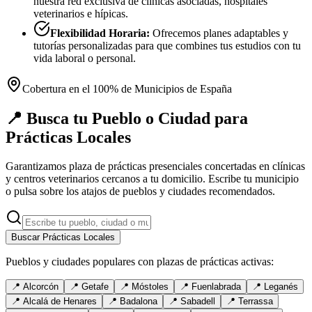
nuestra red exclusiva de clínicas asociadas, hospitales
veterinarios e hípicas.
Flexibilidad Horaria:
Ofrecemos planes adaptables y
tutorías personalizadas para que combines tus estudios con tu
vida laboral o personal.
Cobertura en el 100% de Municipios de España
📍 Busca tu Pueblo o Ciudad para
Prácticas Locales
Garantizamos plaza de prácticas presenciales concertadas en clínicas
y centros veterinarios cercanos a tu domicilio. Escribe tu municipio
o pulsa sobre los atajos de pueblos y ciudades recomendados.
Buscar Prácticas Locales
Pueblos y ciudades populares con plazas de prácticas activas:
📍
Alcorcón
📍
Getafe
📍
Móstoles
📍
Fuenlabrada
📍
Leganés
📍
Alcalá de Henares
📍
Badalona
📍
Sabadell
📍
Terrassa