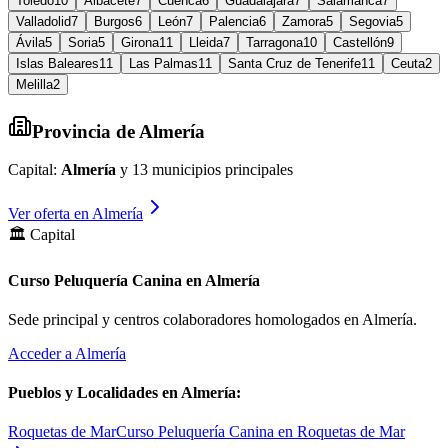
Toledo
10
Albacete
7
Cuenca
6
Guadalajara
7
Salamanca
7
Valladolid
7
Burgos
6
León
7
Palencia
6
Zamora
5
Segovia
5
Ávila
5
Soria
5
Girona
11
Lleida
7
Tarragona
10
Castellón
9
Islas Baleares
11
Las Palmas
11
Santa Cruz de Tenerife
11
Ceuta
2
Melilla
2
Provincia de
Almería
Capital:
Almería
y
13
municipios principales
Ver oferta en
Almería
🏛️ Capital
Curso Peluquería Canina en Almería
Sede principal y centros colaboradores homologados en
Almería
.
Acceder a
Almería
Pueblos y Localidades en
Almería
:
Roquetas de Mar
Curso Peluquería Canina en Roquetas de Mar