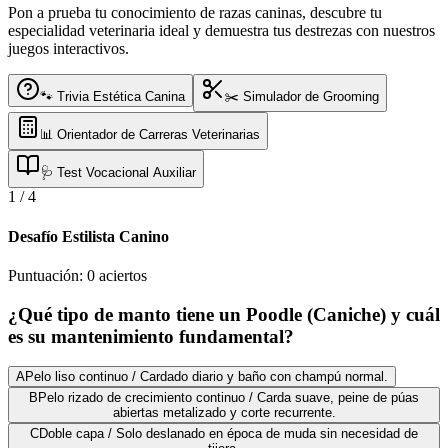
Pon a prueba tu conocimiento de razas caninas, descubre tu
especialidad veterinaria ideal y demuestra tus destrezas con nuestros
juegos interactivos.
🐾 Trivia Estética Canina
✂️ Simulador de Grooming
📊 Orientador de Carreras Veterinarias
🩺 Test Vocacional Auxiliar
1
/
4
Desafío Estilista Canino
Puntuación:
0
aciertos
¿Qué tipo de manto tiene un Poodle (Caniche) y cuál
es su mantenimiento fundamental?
A
Pelo liso continuo / Cardado diario y baño con champú normal.
B
Pelo rizado de crecimiento continuo / Carda suave, peine de púas
abiertas metalizado y corte recurrente.
C
Doble capa / Solo deslanado en época de muda sin necesidad de