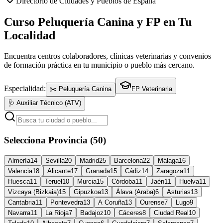
Directorio de Ciudades y Pueblos de España
Curso Peluquería Canina y FP en Tu
Localidad
Encuentra centros colaboradores, clínicas veterinarias y convenios
de formación práctica en tu municipio o pueblo más cercano.
Especialidad:
✂️ Peluquería Canina
FP Veterinaria
🩺 Auxiliar Técnico (ATV)
Selecciona Provincia (50)
Almería
14
Sevilla
20
Madrid
25
Barcelona
22
Málaga
16
Valencia
18
Alicante
17
Granada
15
Cádiz
14
Zaragoza
11
Huesca
11
Teruel
10
Murcia
15
Córdoba
11
Jaén
11
Huelva
11
Vizcaya (Bizkaia)
15
Gipuzkoa
13
Álava (Araba)
6
Asturias
13
Cantabria
11
Pontevedra
13
A Coruña
13
Ourense
7
Lugo
9
Navarra
11
La Rioja
7
Badajoz
10
Cáceres
8
Ciudad Real
10