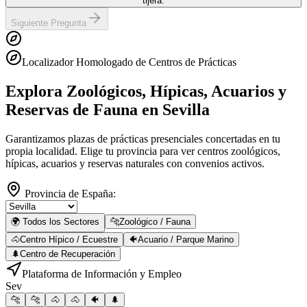
tijera.
Siguiente Pregunta
Localizador Homologado de Centros de Prácticas
Explora Zoológicos, Hípicas, Acuarios y
Reservas de Fauna
en Sevilla
Garantizamos plazas de prácticas presenciales concertadas en tu
propia localidad. Elige tu provincia para ver centros zoológicos,
hípicas, acuarios y reservas naturales con convenios activos.
Provincia de España:
🌍 Todos los Sectores
🐆
Zoológico / Fauna
🐴
Centro Hípico / Ecuestre
🐠
Acuario / Parque Marino
🌲
Centro de Recuperación
Plataforma de Información y Empleo
Sev
🐆
🐆
🐴
🐴
🐠
🌲