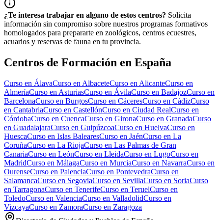
¿Te interesa trabajar en alguno de estos centros?
Solicita
información sin compromiso sobre nuestros programas formativos
homologados para prepararte en zoológicos, centros ecuestres,
acuarios y reservas de fauna en tu provincia.
Centros de Formación en España
Curso en
Álava
Curso en
Albacete
Curso en
Alicante
Curso en
Almería
Curso en
Asturias
Curso en
Ávila
Curso en
Badajoz
Curso en
Barcelona
Curso en
Burgos
Curso en
Cáceres
Curso en
Cádiz
Curso
en
Cantabria
Curso en
Castellón
Curso en
Ciudad Real
Curso en
Córdoba
Curso en
Cuenca
Curso en
Girona
Curso en
Granada
Curso
en
Guadalajara
Curso en
Guipúzcoa
Curso en
Huelva
Curso en
Huesca
Curso en
Islas Baleares
Curso en
Jaén
Curso en
La
Coruña
Curso en
La Rioja
Curso en
Las Palmas de Gran
Canaria
Curso en
León
Curso en
Lleida
Curso en
Lugo
Curso en
Madrid
Curso en
Málaga
Curso en
Murcia
Curso en
Navarra
Curso en
Ourense
Curso en
Palencia
Curso en
Pontevedra
Curso en
Salamanca
Curso en
Segovia
Curso en
Sevilla
Curso en
Soria
Curso
en
Tarragona
Curso en
Tenerife
Curso en
Teruel
Curso en
Toledo
Curso en
Valencia
Curso en
Valladolid
Curso en
Vizcaya
Curso en
Zamora
Curso en
Zaragoza