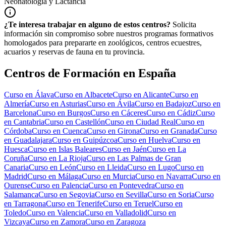
Neonatología y Lactancia
¿Te interesa trabajar en alguno de estos centros?
Solicita
información sin compromiso sobre nuestros programas formativos
homologados para prepararte en zoológicos, centros ecuestres,
acuarios y reservas de fauna en tu provincia.
Centros de Formación en España
Curso en
Álava
Curso en
Albacete
Curso en
Alicante
Curso en
Almería
Curso en
Asturias
Curso en
Ávila
Curso en
Badajoz
Curso en
Barcelona
Curso en
Burgos
Curso en
Cáceres
Curso en
Cádiz
Curso
en
Cantabria
Curso en
Castellón
Curso en
Ciudad Real
Curso en
Córdoba
Curso en
Cuenca
Curso en
Girona
Curso en
Granada
Curso
en
Guadalajara
Curso en
Guipúzcoa
Curso en
Huelva
Curso en
Huesca
Curso en
Islas Baleares
Curso en
Jaén
Curso en
La
Coruña
Curso en
La Rioja
Curso en
Las Palmas de Gran
Canaria
Curso en
León
Curso en
Lleida
Curso en
Lugo
Curso en
Madrid
Curso en
Málaga
Curso en
Murcia
Curso en
Navarra
Curso en
Ourense
Curso en
Palencia
Curso en
Pontevedra
Curso en
Salamanca
Curso en
Segovia
Curso en
Sevilla
Curso en
Soria
Curso
en
Tarragona
Curso en
Tenerife
Curso en
Teruel
Curso en
Toledo
Curso en
Valencia
Curso en
Valladolid
Curso en
Vizcaya
Curso en
Zamora
Curso en
Zaragoza