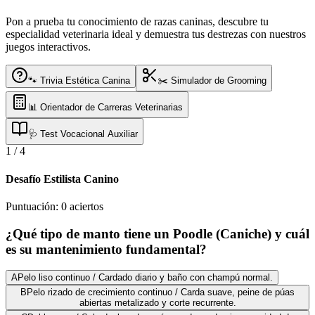
Pon a prueba tu conocimiento de razas caninas, descubre tu
especialidad veterinaria ideal y demuestra tus destrezas con nuestros
juegos interactivos.
🐾 Trivia Estética Canina
✂️ Simulador de Grooming
📊 Orientador de Carreras Veterinarias
🩺 Test Vocacional Auxiliar
1
/
4
Desafío Estilista Canino
Puntuación:
0
aciertos
¿Qué tipo de manto tiene un Poodle (Caniche) y cuál
es su mantenimiento fundamental?
A
Pelo liso continuo / Cardado diario y baño con champú normal.
B
Pelo rizado de crecimiento continuo / Carda suave, peine de púas
abiertas metalizado y corte recurrente.