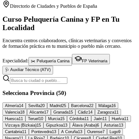
Directorio de Ciudades y Pueblos de España
Curso Peluquería Canina y FP en Tu
Localidad
Encuentra centros colaboradores, clínicas veterinarias y convenios
de formación práctica en tu municipio o pueblo más cercano.
Especialidad:
✂️ Peluquería Canina
FP Veterinaria
🩺 Auxiliar Técnico (ATV)
Selecciona Provincia (50)
Almería
14
Sevilla
20
Madrid
25
Barcelona
22
Málaga
16
Valencia
18
Alicante
17
Granada
15
Cádiz
14
Zaragoza
11
Huesca
11
Teruel
10
Murcia
15
Córdoba
11
Jaén
11
Huelva
11
Vizcaya (Bizkaia)
15
Gipuzkoa
13
Álava (Araba)
6
Asturias
13
Cantabria
11
Pontevedra
13
A Coruña
13
Ourense
7
Lugo
9
Navarra
11
La Rioja
7
Badajoz
10
Cáceres
8
Ciudad Real
10