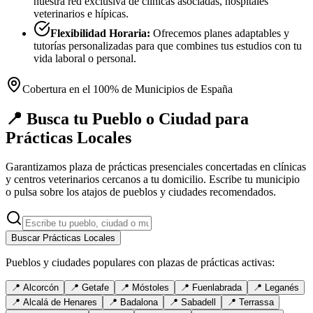
nuestra red exclusiva de clínicas asociadas, hospitales
veterinarios e hípicas.
Flexibilidad Horaria:
Ofrecemos planes adaptables y
tutorías personalizadas para que combines tus estudios con tu
vida laboral o personal.
Cobertura en el 100% de Municipios de España
📍 Busca tu Pueblo o Ciudad para
Prácticas Locales
Garantizamos plaza de prácticas presenciales concertadas en clínicas
y centros veterinarios cercanos a tu domicilio. Escribe tu municipio
o pulsa sobre los atajos de pueblos y ciudades recomendados.
Buscar Prácticas Locales
Pueblos y ciudades populares con plazas de prácticas activas:
📍
Alcorcón
📍
Getafe
📍
Móstoles
📍
Fuenlabrada
📍
Leganés
📍
Alcalá de Henares
📍
Badalona
📍
Sabadell
📍
Terrassa