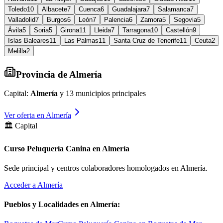
Toledo
10
Albacete
7
Cuenca
6
Guadalajara
7
Salamanca
7
Valladolid
7
Burgos
6
León
7
Palencia
6
Zamora
5
Segovia
5
Ávila
5
Soria
5
Girona
11
Lleida
7
Tarragona
10
Castellón
9
Islas Baleares
11
Las Palmas
11
Santa Cruz de Tenerife
11
Ceuta
2
Melilla
2
Provincia de
Almería
Capital:
Almería
y
13
municipios principales
Ver oferta en
Almería
🏛️ Capital
Curso Peluquería Canina en Almería
Sede principal y centros colaboradores homologados en
Almería
.
Acceder a
Almería
Pueblos y Localidades en
Almería
: