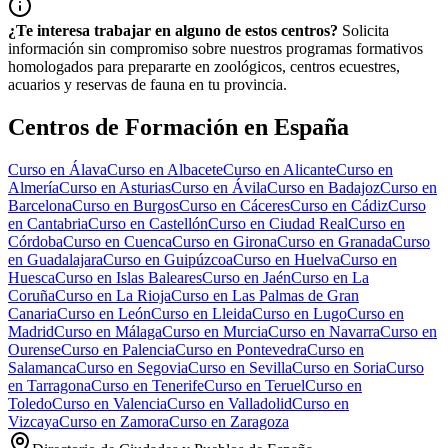
¿Te interesa trabajar en alguno de estos centros?
Solicita
información sin compromiso sobre nuestros programas formativos
homologados para prepararte en zoológicos, centros ecuestres,
acuarios y reservas de fauna en tu provincia.
Centros de Formación en España
Curso en
Álava
Curso en
Albacete
Curso en
Alicante
Curso en
Almería
Curso en
Asturias
Curso en
Ávila
Curso en
Badajoz
Curso en
Barcelona
Curso en
Burgos
Curso en
Cáceres
Curso en
Cádiz
Curso
en
Cantabria
Curso en
Castellón
Curso en
Ciudad Real
Curso en
Córdoba
Curso en
Cuenca
Curso en
Girona
Curso en
Granada
Curso
en
Guadalajara
Curso en
Guipúzcoa
Curso en
Huelva
Curso en
Huesca
Curso en
Islas Baleares
Curso en
Jaén
Curso en
La
Coruña
Curso en
La Rioja
Curso en
Las Palmas de Gran
Canaria
Curso en
León
Curso en
Lleida
Curso en
Lugo
Curso en
Madrid
Curso en
Málaga
Curso en
Murcia
Curso en
Navarra
Curso en
Ourense
Curso en
Palencia
Curso en
Pontevedra
Curso en
Salamanca
Curso en
Segovia
Curso en
Sevilla
Curso en
Soria
Curso
en
Tarragona
Curso en
Tenerife
Curso en
Teruel
Curso en
Toledo
Curso en
Valencia
Curso en
Valladolid
Curso en
Vizcaya
Curso en
Zamora
Curso en
Zaragoza