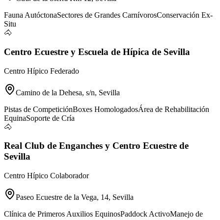
Fauna Autóctona
Sectores de Grandes Carnívoros
Conservación Ex-
Situ
🐴
Centro Ecuestre y Escuela de Hípica de Sevilla
Centro Hípico Federado
Camino de la Dehesa, s/n, Sevilla
Pistas de Competición
Boxes Homologados
Área de Rehabilitación
Equina
Soporte de Cría
🐴
Real Club de Enganches y Centro Ecuestre de
Sevilla
Centro Hípico Colaborador
Paseo Ecuestre de la Vega, 14, Sevilla
Clínica de Primeros Auxilios Equinos
Paddock Activo
Manejo de