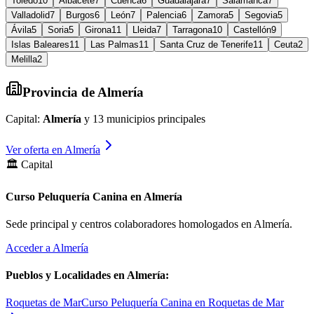
Toledo
10
Albacete
7
Cuenca
6
Guadalajara
7
Salamanca
7
Valladolid
7
Burgos
6
León
7
Palencia
6
Zamora
5
Segovia
5
Ávila
5
Soria
5
Girona
11
Lleida
7
Tarragona
10
Castellón
9
Islas Baleares
11
Las Palmas
11
Santa Cruz de Tenerife
11
Ceuta
2
Melilla
2
Provincia de
Almería
Capital:
Almería
y
13
municipios principales
Ver oferta en
Almería
🏛️ Capital
Curso Peluquería Canina en Almería
Sede principal y centros colaboradores homologados en
Almería
.
Acceder a
Almería
Pueblos y Localidades en
Almería
:
Roquetas de Mar
Curso Peluquería Canina en Roquetas de Mar