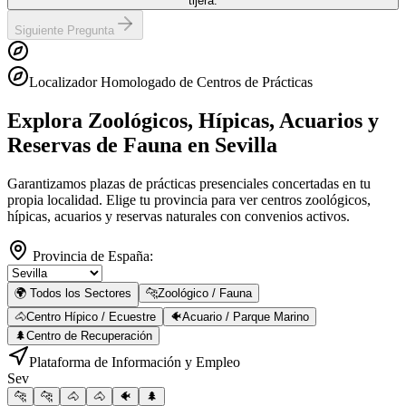
tijera.
Siguiente Pregunta
Localizador Homologado de Centros de Prácticas
Explora Zoológicos, Hípicas, Acuarios y
Reservas de Fauna
en Sevilla
Garantizamos plazas de prácticas presenciales concertadas en tu
propia localidad. Elige tu provincia para ver centros zoológicos,
hípicas, acuarios y reservas naturales con convenios activos.
Provincia de España:
🌍 Todos los Sectores
🐆
Zoológico / Fauna
🐴
Centro Hípico / Ecuestre
🐠
Acuario / Parque Marino
🌲
Centro de Recuperación
Plataforma de Información y Empleo
Sev
🐆
🐆
🐴
🐴
🐠
🌲