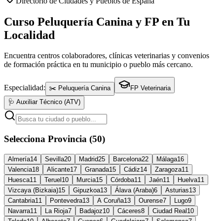
Directorio de Ciudades y Pueblos de España
Curso Peluquería Canina y FP en Tu
Localidad
Encuentra centros colaboradores, clínicas veterinarias y convenios
de formación práctica en tu municipio o pueblo más cercano.
Especialidad:
✂️ Peluquería Canina
FP Veterinaria
🩺 Auxiliar Técnico (ATV)
Selecciona Provincia (50)
Almería
14
Sevilla
20
Madrid
25
Barcelona
22
Málaga
16
Valencia
18
Alicante
17
Granada
15
Cádiz
14
Zaragoza
11
Huesca
11
Teruel
10
Murcia
15
Córdoba
11
Jaén
11
Huelva
11
Vizcaya (Bizkaia)
15
Gipuzkoa
13
Álava (Araba)
6
Asturias
13
Cantabria
11
Pontevedra
13
A Coruña
13
Ourense
7
Lugo
9
Navarra
11
La Rioja
7
Badajoz
10
Cáceres
8
Ciudad Real
10