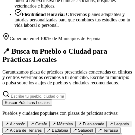
nuestra red exclusiva de clínicas asociadas, hospitales
veterinarios e hípicas.
Flexibilidad Horaria:
Ofrecemos planes adaptables y
tutorías personalizadas para que combines tus estudios con tu
vida laboral o personal.
Cobertura en el 100% de Municipios de España
📍 Busca tu Pueblo o Ciudad para
Prácticas Locales
Garantizamos plaza de prácticas presenciales concertadas en clínicas
y centros veterinarios cercanos a tu domicilio. Escribe tu municipio
o pulsa sobre los atajos de pueblos y ciudades recomendados.
Buscar Prácticas Locales
Pueblos y ciudades populares con plazas de prácticas activas:
📍
Alcorcón
📍
Getafe
📍
Móstoles
📍
Fuenlabrada
📍
Leganés
📍
Alcalá de Henares
📍
Badalona
📍
Sabadell
📍
Terrassa