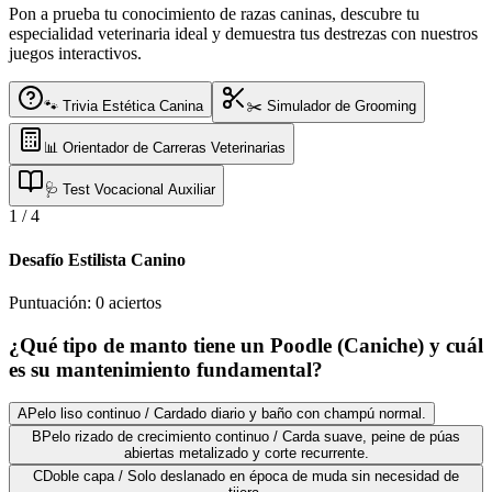
Pon a prueba tu conocimiento de razas caninas, descubre tu
especialidad veterinaria ideal y demuestra tus destrezas con nuestros
juegos interactivos.
🐾 Trivia Estética Canina
✂️ Simulador de Grooming
📊 Orientador de Carreras Veterinarias
🩺 Test Vocacional Auxiliar
1
/
4
Desafío Estilista Canino
Puntuación:
0
aciertos
¿Qué tipo de manto tiene un Poodle (Caniche) y cuál
es su mantenimiento fundamental?
A
Pelo liso continuo / Cardado diario y baño con champú normal.
B
Pelo rizado de crecimiento continuo / Carda suave, peine de púas
abiertas metalizado y corte recurrente.
C
Doble capa / Solo deslanado en época de muda sin necesidad de