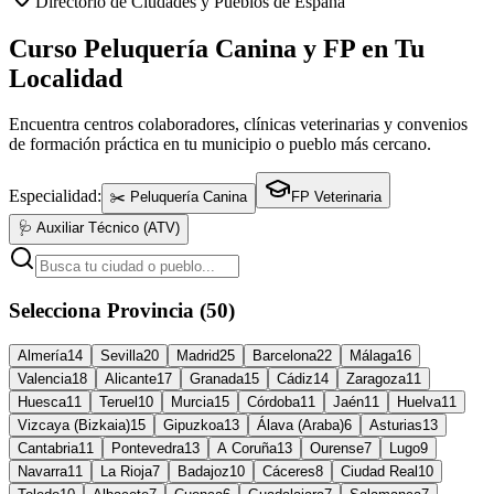
Directorio de Ciudades y Pueblos de España
Curso Peluquería Canina y FP en Tu
Localidad
Encuentra centros colaboradores, clínicas veterinarias y convenios
de formación práctica en tu municipio o pueblo más cercano.
Especialidad:
✂️ Peluquería Canina
FP Veterinaria
🩺 Auxiliar Técnico (ATV)
Selecciona Provincia (50)
Almería
14
Sevilla
20
Madrid
25
Barcelona
22
Málaga
16
Valencia
18
Alicante
17
Granada
15
Cádiz
14
Zaragoza
11
Huesca
11
Teruel
10
Murcia
15
Córdoba
11
Jaén
11
Huelva
11
Vizcaya (Bizkaia)
15
Gipuzkoa
13
Álava (Araba)
6
Asturias
13
Cantabria
11
Pontevedra
13
A Coruña
13
Ourense
7
Lugo
9
Navarra
11
La Rioja
7
Badajoz
10
Cáceres
8
Ciudad Real
10