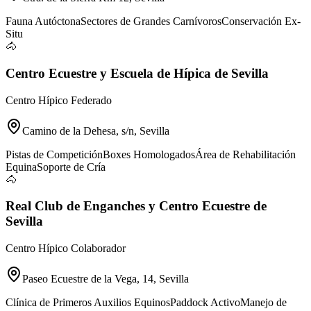
Fauna Autóctona
Sectores de Grandes Carnívoros
Conservación Ex-
Situ
🐴
Centro Ecuestre y Escuela de Hípica de Sevilla
Centro Hípico Federado
Camino de la Dehesa, s/n, Sevilla
Pistas de Competición
Boxes Homologados
Área de Rehabilitación
Equina
Soporte de Cría
🐴
Real Club de Enganches y Centro Ecuestre de
Sevilla
Centro Hípico Colaborador
Paseo Ecuestre de la Vega, 14, Sevilla
Clínica de Primeros Auxilios Equinos
Paddock Activo
Manejo de