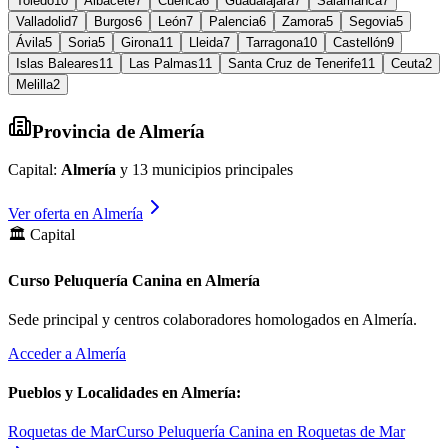
Toledo
10
Albacete
7
Cuenca
6
Guadalajara
7
Salamanca
7
Valladolid
7
Burgos
6
León
7
Palencia
6
Zamora
5
Segovia
5
Ávila
5
Soria
5
Girona
11
Lleida
7
Tarragona
10
Castellón
9
Islas Baleares
11
Las Palmas
11
Santa Cruz de Tenerife
11
Ceuta
2
Melilla
2
Provincia de
Almería
Capital:
Almería
y
13
municipios principales
Ver oferta en
Almería
🏛️ Capital
Curso Peluquería Canina en Almería
Sede principal y centros colaboradores homologados en
Almería
.
Acceder a
Almería
Pueblos y Localidades en
Almería
:
Roquetas de Mar
Curso Peluquería Canina en Roquetas de Mar