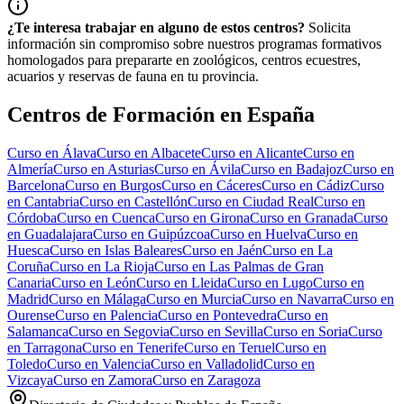
¿Te interesa trabajar en alguno de estos centros?
Solicita
información sin compromiso sobre nuestros programas formativos
homologados para prepararte en zoológicos, centros ecuestres,
acuarios y reservas de fauna en tu provincia.
Centros de Formación en España
Curso en
Álava
Curso en
Albacete
Curso en
Alicante
Curso en
Almería
Curso en
Asturias
Curso en
Ávila
Curso en
Badajoz
Curso en
Barcelona
Curso en
Burgos
Curso en
Cáceres
Curso en
Cádiz
Curso
en
Cantabria
Curso en
Castellón
Curso en
Ciudad Real
Curso en
Córdoba
Curso en
Cuenca
Curso en
Girona
Curso en
Granada
Curso
en
Guadalajara
Curso en
Guipúzcoa
Curso en
Huelva
Curso en
Huesca
Curso en
Islas Baleares
Curso en
Jaén
Curso en
La
Coruña
Curso en
La Rioja
Curso en
Las Palmas de Gran
Canaria
Curso en
León
Curso en
Lleida
Curso en
Lugo
Curso en
Madrid
Curso en
Málaga
Curso en
Murcia
Curso en
Navarra
Curso en
Ourense
Curso en
Palencia
Curso en
Pontevedra
Curso en
Salamanca
Curso en
Segovia
Curso en
Sevilla
Curso en
Soria
Curso
en
Tarragona
Curso en
Tenerife
Curso en
Teruel
Curso en
Toledo
Curso en
Valencia
Curso en
Valladolid
Curso en
Vizcaya
Curso en
Zamora
Curso en
Zaragoza