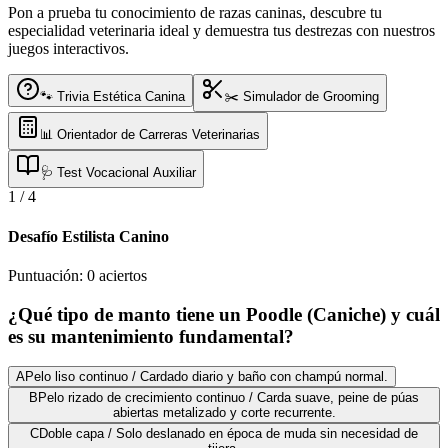
Pon a prueba tu conocimiento de razas caninas, descubre tu
especialidad veterinaria ideal y demuestra tus destrezas con nuestros
juegos interactivos.
🐾 Trivia Estética Canina
✂️ Simulador de Grooming
📊 Orientador de Carreras Veterinarias
🩺 Test Vocacional Auxiliar
1
/
4
Desafío Estilista Canino
Puntuación:
0
aciertos
¿Qué tipo de manto tiene un Poodle (Caniche) y cuál
es su mantenimiento fundamental?
A
Pelo liso continuo / Cardado diario y baño con champú normal.
B
Pelo rizado de crecimiento continuo / Carda suave, peine de púas
abiertas metalizado y corte recurrente.
C
Doble capa / Solo deslanado en época de muda sin necesidad de