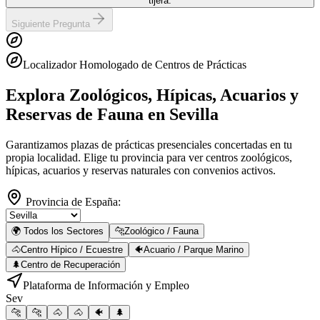
tijera.
Siguiente Pregunta
Localizador Homologado de Centros de Prácticas
Explora Zoológicos, Hípicas, Acuarios y
Reservas de Fauna
en Sevilla
Garantizamos plazas de prácticas presenciales concertadas en tu
propia localidad. Elige tu provincia para ver centros zoológicos,
hípicas, acuarios y reservas naturales con convenios activos.
Provincia de España:
🌍 Todos los Sectores
🐆
Zoológico / Fauna
🐴
Centro Hípico / Ecuestre
🐠
Acuario / Parque Marino
🌲
Centro de Recuperación
Plataforma de Información y Empleo
Sev
🐆
🐆
🐴
🐴
🐠
🌲