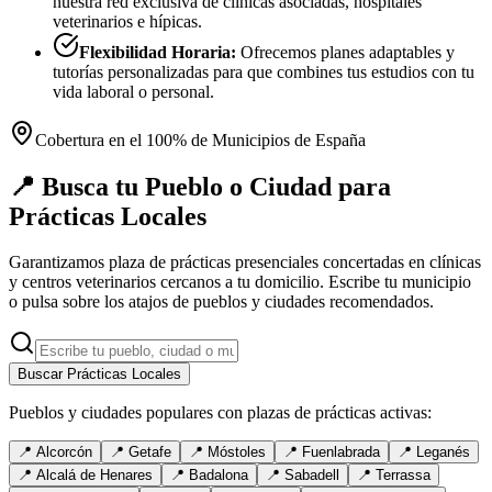
nuestra red exclusiva de clínicas asociadas, hospitales
veterinarios e hípicas.
Flexibilidad Horaria:
Ofrecemos planes adaptables y
tutorías personalizadas para que combines tus estudios con tu
vida laboral o personal.
Cobertura en el 100% de Municipios de España
📍 Busca tu Pueblo o Ciudad para
Prácticas Locales
Garantizamos plaza de prácticas presenciales concertadas en clínicas
y centros veterinarios cercanos a tu domicilio. Escribe tu municipio
o pulsa sobre los atajos de pueblos y ciudades recomendados.
Buscar Prácticas Locales
Pueblos y ciudades populares con plazas de prácticas activas:
📍
Alcorcón
📍
Getafe
📍
Móstoles
📍
Fuenlabrada
📍
Leganés
📍
Alcalá de Henares
📍
Badalona
📍
Sabadell
📍
Terrassa