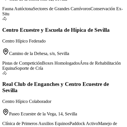
Fauna Autóctona
Sectores de Grandes Carnívoros
Conservación Ex-
Situ
🐴
Centro Ecuestre y Escuela de Hípica de Sevilla
Centro Hípico Federado
Camino de la Dehesa, s/n, Sevilla
Pistas de Competición
Boxes Homologados
Área de Rehabilitación
Equina
Soporte de Cría
🐴
Real Club de Enganches y Centro Ecuestre de
Sevilla
Centro Hípico Colaborador
Paseo Ecuestre de la Vega, 14, Sevilla
Clínica de Primeros Auxilios Equinos
Paddock Activo
Manejo de