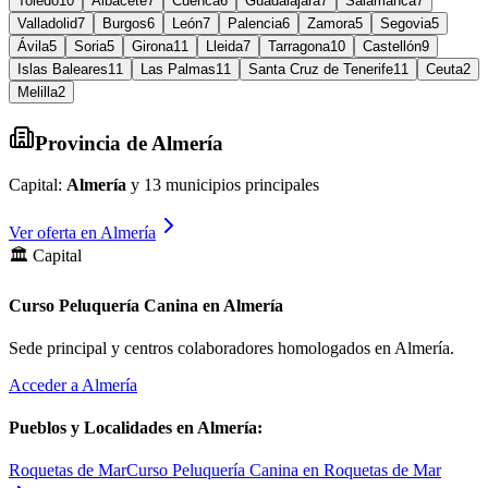
Toledo
10
Albacete
7
Cuenca
6
Guadalajara
7
Salamanca
7
Valladolid
7
Burgos
6
León
7
Palencia
6
Zamora
5
Segovia
5
Ávila
5
Soria
5
Girona
11
Lleida
7
Tarragona
10
Castellón
9
Islas Baleares
11
Las Palmas
11
Santa Cruz de Tenerife
11
Ceuta
2
Melilla
2
Provincia de
Almería
Capital:
Almería
y
13
municipios principales
Ver oferta en
Almería
🏛️ Capital
Curso Peluquería Canina en Almería
Sede principal y centros colaboradores homologados en
Almería
.
Acceder a
Almería
Pueblos y Localidades en
Almería
:
Roquetas de Mar
Curso Peluquería Canina en Roquetas de Mar