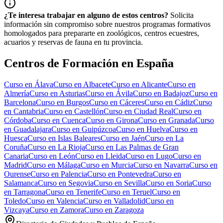
¿Te interesa trabajar en alguno de estos centros?
Solicita
información sin compromiso sobre nuestros programas formativos
homologados para prepararte en zoológicos, centros ecuestres,
acuarios y reservas de fauna en tu provincia.
Centros de Formación en España
Curso en
Álava
Curso en
Albacete
Curso en
Alicante
Curso en
Almería
Curso en
Asturias
Curso en
Ávila
Curso en
Badajoz
Curso en
Barcelona
Curso en
Burgos
Curso en
Cáceres
Curso en
Cádiz
Curso
en
Cantabria
Curso en
Castellón
Curso en
Ciudad Real
Curso en
Córdoba
Curso en
Cuenca
Curso en
Girona
Curso en
Granada
Curso
en
Guadalajara
Curso en
Guipúzcoa
Curso en
Huelva
Curso en
Huesca
Curso en
Islas Baleares
Curso en
Jaén
Curso en
La
Coruña
Curso en
La Rioja
Curso en
Las Palmas de Gran
Canaria
Curso en
León
Curso en
Lleida
Curso en
Lugo
Curso en
Madrid
Curso en
Málaga
Curso en
Murcia
Curso en
Navarra
Curso en
Ourense
Curso en
Palencia
Curso en
Pontevedra
Curso en
Salamanca
Curso en
Segovia
Curso en
Sevilla
Curso en
Soria
Curso
en
Tarragona
Curso en
Tenerife
Curso en
Teruel
Curso en
Toledo
Curso en
Valencia
Curso en
Valladolid
Curso en
Vizcaya
Curso en
Zamora
Curso en
Zaragoza