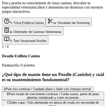
Pon a prueba tu conocimiento de razas caninas, descubre tu
especialidad veterinaria ideal y demuestra tus destrezas con nuestros
juegos interactivos.
🐾 Trivia Estética Canina
✂️ Simulador de Grooming
📊 Orientador de Carreras Veterinarias
🩺 Test Vocacional Auxiliar
1
/
4
Desafío Estilista Canino
Puntuación:
0
aciertos
¿Qué tipo de manto tiene un Poodle (Caniche) y cuál
es su mantenimiento fundamental?
A
Pelo liso continuo / Cardado diario y baño con champú normal.
B
Pelo rizado de crecimiento continuo / Carda suave, peine de púas
abiertas metalizado y corte recurrente.
C
Doble capa / Solo deslanado en época de muda sin necesidad de