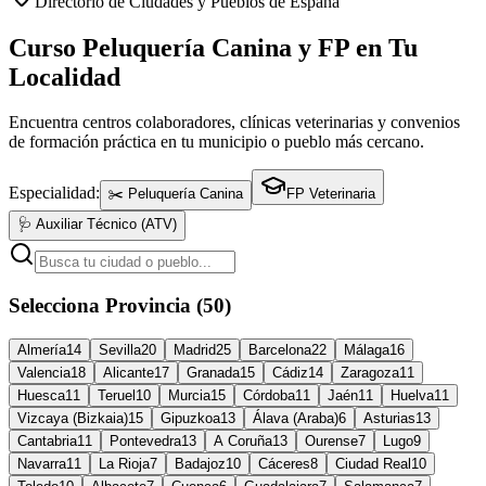
Directorio de Ciudades y Pueblos de España
Curso Peluquería Canina y FP en Tu
Localidad
Encuentra centros colaboradores, clínicas veterinarias y convenios
de formación práctica en tu municipio o pueblo más cercano.
Especialidad:
✂️ Peluquería Canina
FP Veterinaria
🩺 Auxiliar Técnico (ATV)
Selecciona Provincia (50)
Almería
14
Sevilla
20
Madrid
25
Barcelona
22
Málaga
16
Valencia
18
Alicante
17
Granada
15
Cádiz
14
Zaragoza
11
Huesca
11
Teruel
10
Murcia
15
Córdoba
11
Jaén
11
Huelva
11
Vizcaya (Bizkaia)
15
Gipuzkoa
13
Álava (Araba)
6
Asturias
13
Cantabria
11
Pontevedra
13
A Coruña
13
Ourense
7
Lugo
9
Navarra
11
La Rioja
7
Badajoz
10
Cáceres
8
Ciudad Real
10