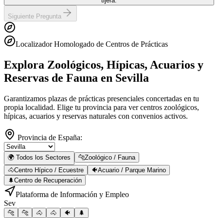
tijera.
Siguiente Pregunta
Localizador Homologado de Centros de Prácticas
Explora Zoológicos, Hípicas, Acuarios y
Reservas de Fauna
en Sevilla
Garantizamos plazas de prácticas presenciales concertadas en tu
propia localidad. Elige tu provincia para ver centros zoológicos,
hípicas, acuarios y reservas naturales con convenios activos.
Provincia de España:
🌍 Todos los Sectores
🐆
Zoológico / Fauna
🐴
Centro Hípico / Ecuestre
🐠
Acuario / Parque Marino
🌲
Centro de Recuperación
Plataforma de Información y Empleo
Sev
🐆
🐆
🐴
🐴
🐠
🌲