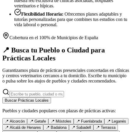
nuestra red exclusiva de clínicas asociadas, hospitales
veterinarios e hípicas.
Flexibilidad Horaria:
Ofrecemos planes adaptables y
tutorías personalizadas para que combines tus estudios con tu
vida laboral o personal.
Cobertura en el 100% de Municipios de España
📍 Busca tu Pueblo o Ciudad para
Prácticas Locales
Garantizamos plaza de prácticas presenciales concertadas en clínicas
y centros veterinarios cercanos a tu domicilio. Escribe tu municipio
o pulsa sobre los atajos de pueblos y ciudades recomendados.
Buscar Prácticas Locales
Pueblos y ciudades populares con plazas de prácticas activas:
📍
Alcorcón
📍
Getafe
📍
Móstoles
📍
Fuenlabrada
📍
Leganés
📍
Alcalá de Henares
📍
Badalona
📍
Sabadell
📍
Terrassa