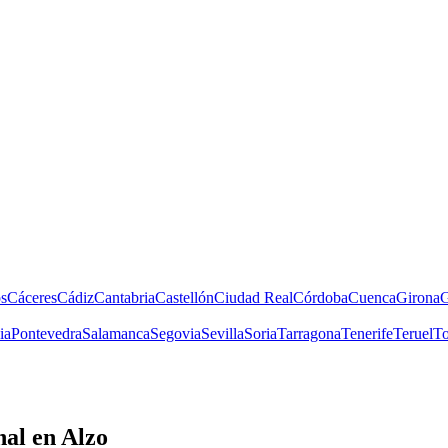
s
Cáceres
Cádiz
Cantabria
Castellón
Ciudad Real
Córdoba
Cuenca
Girona
G
ia
Pontevedra
Salamanca
Segovia
Sevilla
Soria
Tarragona
Tenerife
Teruel
To
nal
en Alzo