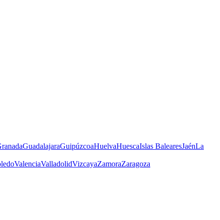
ranada
Guadalajara
Guipúzcoa
Huelva
Huesca
Islas Baleares
Jaén
La
ledo
Valencia
Valladolid
Vizcaya
Zamora
Zaragoza