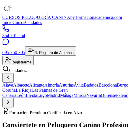
CURSOS PELUQUERÍA CANINA
by formacionacademica.com
Inicio
Cursos
Ciudades
854 701 254
695 750 305
📝 Registro de Alumnos
Registrarme
Ciudades:
Álava
Albacete
Alicante
Almería
Asturias
Ávila
Badajoz
Barcelona
Burgo
Coruña
La Rioja
Las Palmas de Gran
Canaria
León
Lleida
Lugo
Madrid
Málaga
Murcia
Navarra
Ourense
Palenc
Formación Premium Certificada en Alzo
Conviértete en
Peluquero Canino
Profesio