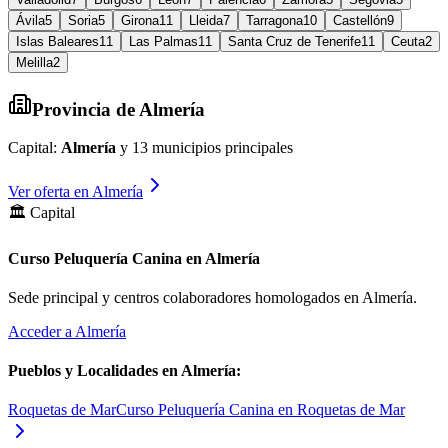
Ávila
5
Soria
5
Girona
11
Lleida
7
Tarragona
10
Castellón
9
Islas Baleares
11
Las Palmas
11
Santa Cruz de Tenerife
11
Ceuta
2
Melilla
2
Provincia de
Almería
Capital:
Almería
y
13
municipios principales
Ver oferta en
Almería
🏛️ Capital
Curso Peluquería Canina en Almería
Sede principal y centros colaboradores homologados en
Almería
.
Acceder a
Almería
Pueblos y Localidades en
Almería
:
Roquetas de Mar
Curso Peluquería Canina en Roquetas de Mar