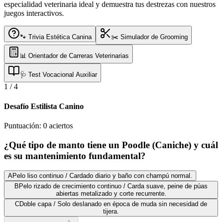
especialidad veterinaria ideal y demuestra tus destrezas con nuestros
juegos interactivos.
🐾 Trivia Estética Canina
✂️ Simulador de Grooming
📊 Orientador de Carreras Veterinarias
🩺 Test Vocacional Auxiliar
1
/
4
Desafío Estilista Canino
Puntuación:
0
aciertos
¿Qué tipo de manto tiene un Poodle (Caniche) y cuál
es su mantenimiento fundamental?
A
Pelo liso continuo / Cardado diario y baño con champú normal.
B
Pelo rizado de crecimiento continuo / Carda suave, peine de púas
abiertas metalizado y corte recurrente.
C
Doble capa / Solo deslanado en época de muda sin necesidad de
tijera.