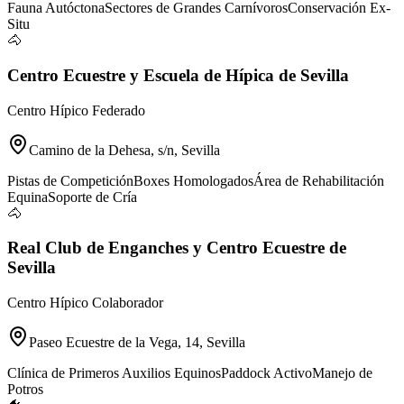
Fauna Autóctona
Sectores de Grandes Carnívoros
Conservación Ex-
Situ
🐴
Centro Ecuestre y Escuela de Hípica de Sevilla
Centro Hípico Federado
Camino de la Dehesa, s/n, Sevilla
Pistas de Competición
Boxes Homologados
Área de Rehabilitación
Equina
Soporte de Cría
🐴
Real Club de Enganches y Centro Ecuestre de
Sevilla
Centro Hípico Colaborador
Paseo Ecuestre de la Vega, 14, Sevilla
Clínica de Primeros Auxilios Equinos
Paddock Activo
Manejo de
Potros