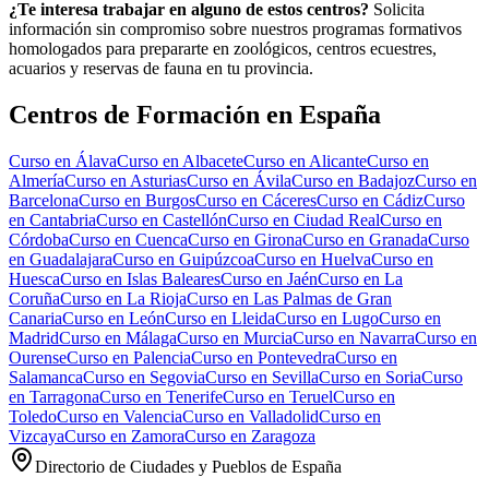
¿Te interesa trabajar en alguno de estos centros?
Solicita
información sin compromiso sobre nuestros programas formativos
homologados para prepararte en zoológicos, centros ecuestres,
acuarios y reservas de fauna en tu provincia.
Centros de Formación en España
Curso en
Álava
Curso en
Albacete
Curso en
Alicante
Curso en
Almería
Curso en
Asturias
Curso en
Ávila
Curso en
Badajoz
Curso en
Barcelona
Curso en
Burgos
Curso en
Cáceres
Curso en
Cádiz
Curso
en
Cantabria
Curso en
Castellón
Curso en
Ciudad Real
Curso en
Córdoba
Curso en
Cuenca
Curso en
Girona
Curso en
Granada
Curso
en
Guadalajara
Curso en
Guipúzcoa
Curso en
Huelva
Curso en
Huesca
Curso en
Islas Baleares
Curso en
Jaén
Curso en
La
Coruña
Curso en
La Rioja
Curso en
Las Palmas de Gran
Canaria
Curso en
León
Curso en
Lleida
Curso en
Lugo
Curso en
Madrid
Curso en
Málaga
Curso en
Murcia
Curso en
Navarra
Curso en
Ourense
Curso en
Palencia
Curso en
Pontevedra
Curso en
Salamanca
Curso en
Segovia
Curso en
Sevilla
Curso en
Soria
Curso
en
Tarragona
Curso en
Tenerife
Curso en
Teruel
Curso en
Toledo
Curso en
Valencia
Curso en
Valladolid
Curso en
Vizcaya
Curso en
Zamora
Curso en
Zaragoza
Directorio de Ciudades y Pueblos de España