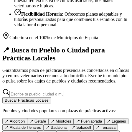
nuestra red exclusiva de clínicas asociadas, hospitales
veterinarios e hípicas.
Flexibilidad Horaria:
Ofrecemos planes adaptables y
tutorías personalizadas para que combines tus estudios con tu
vida laboral o personal.
Cobertura en el 100% de Municipios de España
📍 Busca tu Pueblo o Ciudad para
Prácticas Locales
Garantizamos plaza de prácticas presenciales concertadas en clínicas
y centros veterinarios cercanos a tu domicilio. Escribe tu municipio
o pulsa sobre los atajos de pueblos y ciudades recomendados.
Buscar Prácticas Locales
Pueblos y ciudades populares con plazas de prácticas activas:
📍
Alcorcón
📍
Getafe
📍
Móstoles
📍
Fuenlabrada
📍
Leganés
📍
Alcalá de Henares
📍
Badalona
📍
Sabadell
📍
Terrassa