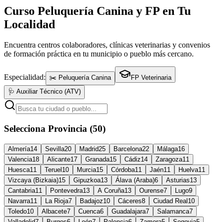
Curso Peluquería Canina y FP en Tu
Localidad
Encuentra centros colaboradores, clínicas veterinarias y convenios
de formación práctica en tu municipio o pueblo más cercano.
Especialidad:
✂️ Peluquería Canina
FP Veterinaria
🩺 Auxiliar Técnico (ATV)
Selecciona Provincia (50)
Almería
14
Sevilla
20
Madrid
25
Barcelona
22
Málaga
16
Valencia
18
Alicante
17
Granada
15
Cádiz
14
Zaragoza
11
Huesca
11
Teruel
10
Murcia
15
Córdoba
11
Jaén
11
Huelva
11
Vizcaya (Bizkaia)
15
Gipuzkoa
13
Álava (Araba)
6
Asturias
13
Cantabria
11
Pontevedra
13
A Coruña
13
Ourense
7
Lugo
9
Navarra
11
La Rioja
7
Badajoz
10
Cáceres
8
Ciudad Real
10
Toledo
10
Albacete
7
Cuenca
6
Guadalajara
7
Salamanca
7
Valladolid
7
Burgos
6
León
7
Palencia
6
Zamora
5
Segovia
5