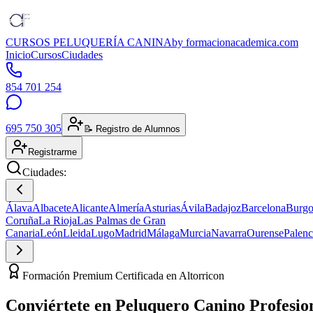
CURSOS PELUQUERÍA CANINA
by formacionacademica.com
Inicio
Cursos
Ciudades
854 701 254
695 750 305
📝 Registro de Alumnos
Registrarme
Ciudades:
Álava
Albacete
Alicante
Almería
Asturias
Ávila
Badajoz
Barcelona
Burgo
Coruña
La Rioja
Las Palmas de Gran
Canaria
León
Lleida
Lugo
Madrid
Málaga
Murcia
Navarra
Ourense
Palenc
Formación Premium Certificada en Altorricon
Conviértete en
Peluquero Canino
Profesio