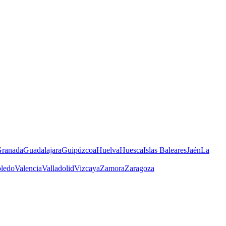
ranada
Guadalajara
Guipúzcoa
Huelva
Huesca
Islas Baleares
Jaén
La
ledo
Valencia
Valladolid
Vizcaya
Zamora
Zaragoza