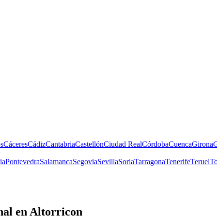
s
Cáceres
Cádiz
Cantabria
Castellón
Ciudad Real
Córdoba
Cuenca
Girona
G
ia
Pontevedra
Salamanca
Segovia
Sevilla
Soria
Tarragona
Tenerife
Teruel
To
nal
en Altorricon