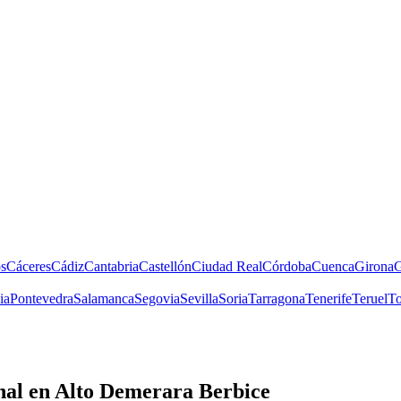
s
Cáceres
Cádiz
Cantabria
Castellón
Ciudad Real
Córdoba
Cuenca
Girona
G
ia
Pontevedra
Salamanca
Segovia
Sevilla
Soria
Tarragona
Tenerife
Teruel
To
nal
en Alto Demerara Berbice