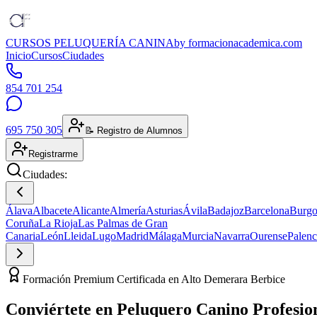
CURSOS PELUQUERÍA CANINA
by formacionacademica.com
Inicio
Cursos
Ciudades
854 701 254
695 750 305
📝 Registro de Alumnos
Registrarme
Ciudades:
Álava
Albacete
Alicante
Almería
Asturias
Ávila
Badajoz
Barcelona
Burgo
Coruña
La Rioja
Las Palmas de Gran
Canaria
León
Lleida
Lugo
Madrid
Málaga
Murcia
Navarra
Ourense
Palenc
Formación Premium Certificada en Alto Demerara Berbice
Conviértete en
Peluquero Canino
Profesio