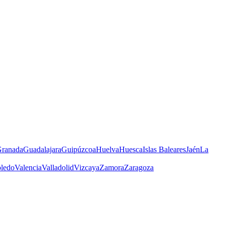
ranada
Guadalajara
Guipúzcoa
Huelva
Huesca
Islas Baleares
Jaén
La
ledo
Valencia
Valladolid
Vizcaya
Zamora
Zaragoza