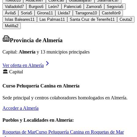
Toledo
10
Albacete
7
Cuenca
6
Guadalajara
7
Salamanca
7
Valladolid
7
Burgos
6
León
7
Palencia
6
Zamora
5
Segovia
5
Ávila
5
Soria
5
Girona
11
Lleida
7
Tarragona
10
Castellón
9
Islas Baleares
11
Las Palmas
11
Santa Cruz de Tenerife
11
Ceuta
2
Melilla
2
Provincia de
Almería
Capital:
Almería
y
13
municipios principales
Ver oferta en
Almería
🏛️ Capital
Curso Peluquería Canina en Almería
Sede principal y centros colaboradores homologados en
Almería
.
Acceder a
Almería
Pueblos y Localidades en
Almería
:
Roquetas de Mar
Curso Peluquería Canina en Roquetas de Mar