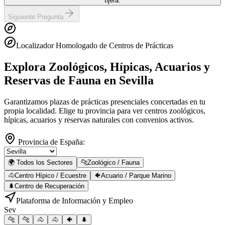
tijera.
Siguiente Pregunta
Localizador Homologado de Centros de Prácticas
Explora Zoológicos, Hípicas, Acuarios y
Reservas de Fauna
en Sevilla
Garantizamos plazas de prácticas presenciales concertadas en tu
propia localidad. Elige tu provincia para ver centros zoológicos,
hípicas, acuarios y reservas naturales con convenios activos.
Provincia de España:
🌍 Todos los Sectores
🐆
Zoológico / Fauna
🐴
Centro Hípico / Ecuestre
🐠
Acuario / Parque Marino
🌲
Centro de Recuperación
Plataforma de Información y Empleo
Sev
🐆
🐆
🐴
🐴
🐠
🌲