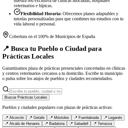
nuestra red exclusiva de clínicas asociadas, hospitales
veterinarios e hípicas.
Flexibilidad Horaria:
Ofrecemos planes adaptables y
tutorías personalizadas para que combines tus estudios con tu
vida laboral o personal.
Cobertura en el 100% de Municipios de España
📍 Busca tu Pueblo o Ciudad para
Prácticas Locales
Garantizamos plaza de prácticas presenciales concertadas en clínicas
y centros veterinarios cercanos a tu domicilio. Escribe tu municipio
o pulsa sobre los atajos de pueblos y ciudades recomendados.
Buscar Prácticas Locales
Pueblos y ciudades populares con plazas de prácticas activas:
📍
Alcorcón
📍
Getafe
📍
Móstoles
📍
Fuenlabrada
📍
Leganés
📍
Alcalá de Henares
📍
Badalona
📍
Sabadell
📍
Terrassa