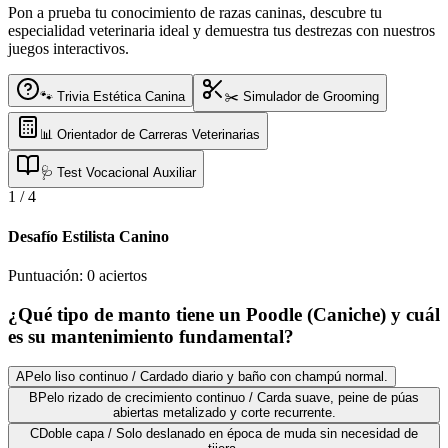
Pon a prueba tu conocimiento de razas caninas, descubre tu
especialidad veterinaria ideal y demuestra tus destrezas con nuestros
juegos interactivos.
🐾 Trivia Estética Canina
✂️ Simulador de Grooming
📊 Orientador de Carreras Veterinarias
🩺 Test Vocacional Auxiliar
1
/
4
Desafío Estilista Canino
Puntuación:
0
aciertos
¿Qué tipo de manto tiene un Poodle (Caniche) y cuál
es su mantenimiento fundamental?
A
Pelo liso continuo / Cardado diario y baño con champú normal.
B
Pelo rizado de crecimiento continuo / Carda suave, peine de púas
abiertas metalizado y corte recurrente.
C
Doble capa / Solo deslanado en época de muda sin necesidad de