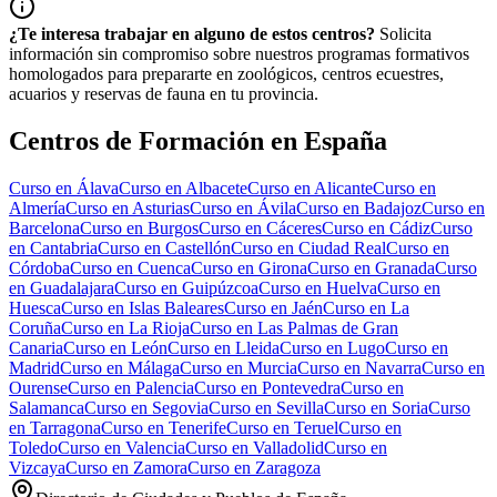
¿Te interesa trabajar en alguno de estos centros?
Solicita
información sin compromiso sobre nuestros programas formativos
homologados para prepararte en zoológicos, centros ecuestres,
acuarios y reservas de fauna en tu provincia.
Centros de Formación en España
Curso en
Álava
Curso en
Albacete
Curso en
Alicante
Curso en
Almería
Curso en
Asturias
Curso en
Ávila
Curso en
Badajoz
Curso en
Barcelona
Curso en
Burgos
Curso en
Cáceres
Curso en
Cádiz
Curso
en
Cantabria
Curso en
Castellón
Curso en
Ciudad Real
Curso en
Córdoba
Curso en
Cuenca
Curso en
Girona
Curso en
Granada
Curso
en
Guadalajara
Curso en
Guipúzcoa
Curso en
Huelva
Curso en
Huesca
Curso en
Islas Baleares
Curso en
Jaén
Curso en
La
Coruña
Curso en
La Rioja
Curso en
Las Palmas de Gran
Canaria
Curso en
León
Curso en
Lleida
Curso en
Lugo
Curso en
Madrid
Curso en
Málaga
Curso en
Murcia
Curso en
Navarra
Curso en
Ourense
Curso en
Palencia
Curso en
Pontevedra
Curso en
Salamanca
Curso en
Segovia
Curso en
Sevilla
Curso en
Soria
Curso
en
Tarragona
Curso en
Tenerife
Curso en
Teruel
Curso en
Toledo
Curso en
Valencia
Curso en
Valladolid
Curso en
Vizcaya
Curso en
Zamora
Curso en
Zaragoza