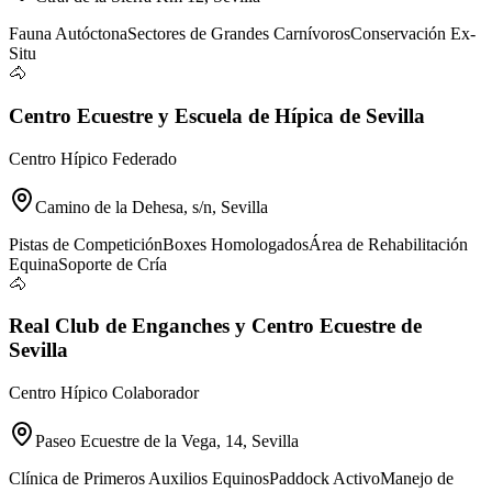
Fauna Autóctona
Sectores de Grandes Carnívoros
Conservación Ex-
Situ
🐴
Centro Ecuestre y Escuela de Hípica de Sevilla
Centro Hípico Federado
Camino de la Dehesa, s/n, Sevilla
Pistas de Competición
Boxes Homologados
Área de Rehabilitación
Equina
Soporte de Cría
🐴
Real Club de Enganches y Centro Ecuestre de
Sevilla
Centro Hípico Colaborador
Paseo Ecuestre de la Vega, 14, Sevilla
Clínica de Primeros Auxilios Equinos
Paddock Activo
Manejo de