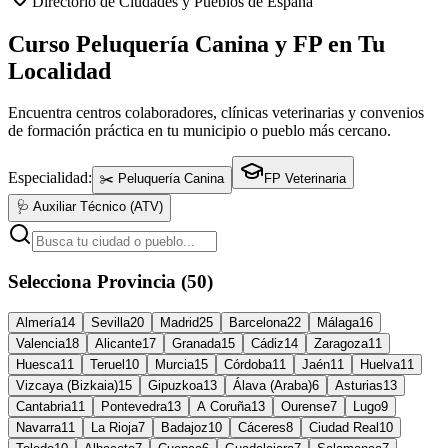
Directorio de Ciudades y Pueblos de España
Curso Peluquería Canina y FP en Tu
Localidad
Encuentra centros colaboradores, clínicas veterinarias y convenios
de formación práctica en tu municipio o pueblo más cercano.
Especialidad:
✂️ Peluquería Canina
FP Veterinaria
🩺 Auxiliar Técnico (ATV)
Selecciona Provincia (50)
Almería
14
Sevilla
20
Madrid
25
Barcelona
22
Málaga
16
Valencia
18
Alicante
17
Granada
15
Cádiz
14
Zaragoza
11
Huesca
11
Teruel
10
Murcia
15
Córdoba
11
Jaén
11
Huelva
11
Vizcaya (Bizkaia)
15
Gipuzkoa
13
Álava (Araba)
6
Asturias
13
Cantabria
11
Pontevedra
13
A Coruña
13
Ourense
7
Lugo
9
Navarra
11
La Rioja
7
Badajoz
10
Cáceres
8
Ciudad Real
10