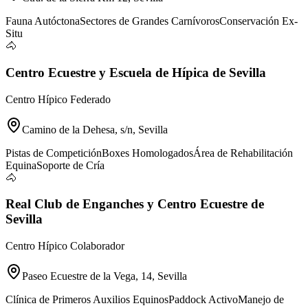
Fauna Autóctona
Sectores de Grandes Carnívoros
Conservación Ex-
Situ
🐴
Centro Ecuestre y Escuela de Hípica de Sevilla
Centro Hípico Federado
Camino de la Dehesa, s/n, Sevilla
Pistas de Competición
Boxes Homologados
Área de Rehabilitación
Equina
Soporte de Cría
🐴
Real Club de Enganches y Centro Ecuestre de
Sevilla
Centro Hípico Colaborador
Paseo Ecuestre de la Vega, 14, Sevilla
Clínica de Primeros Auxilios Equinos
Paddock Activo
Manejo de