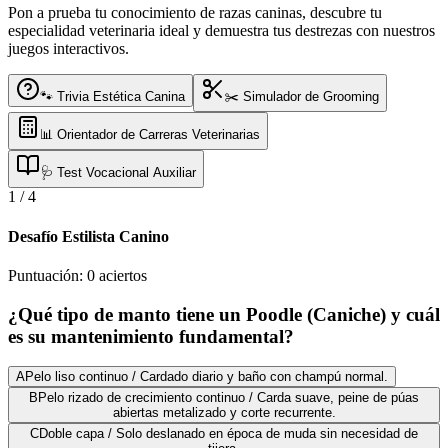
Pon a prueba tu conocimiento de razas caninas, descubre tu
especialidad veterinaria ideal y demuestra tus destrezas con nuestros
juegos interactivos.
🐾 Trivia Estética Canina
✂️ Simulador de Grooming
📊 Orientador de Carreras Veterinarias
🩺 Test Vocacional Auxiliar
1
/
4
Desafío Estilista Canino
Puntuación:
0
aciertos
¿Qué tipo de manto tiene un Poodle (Caniche) y cuál
es su mantenimiento fundamental?
A
Pelo liso continuo / Cardado diario y baño con champú normal.
B
Pelo rizado de crecimiento continuo / Carda suave, peine de púas
abiertas metalizado y corte recurrente.
C
Doble capa / Solo deslanado en época de muda sin necesidad de