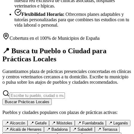
nuestra red exclusiva de clínicas asociadas, hospitales
veterinarios e hípicas.
Flexibilidad Horaria:
Ofrecemos planes adaptables y
tutorías personalizadas para que combines tus estudios con tu
vida laboral o personal.
Cobertura en el 100% de Municipios de España
📍 Busca tu Pueblo o Ciudad para
Prácticas Locales
Garantizamos plaza de prácticas presenciales concertadas en clínicas
y centros veterinarios cercanos a tu domicilio. Escribe tu municipio
o pulsa sobre los atajos de pueblos y ciudades recomendados.
Buscar Prácticas Locales
Pueblos y ciudades populares con plazas de prácticas activas:
📍
Alcorcón
📍
Getafe
📍
Móstoles
📍
Fuenlabrada
📍
Leganés
📍
Alcalá de Henares
📍
Badalona
📍
Sabadell
📍
Terrassa