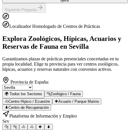
tijera.
Siguiente Pregunta
Localizador Homologado de Centros de Prácticas
Explora Zoológicos, Hípicas, Acuarios y
Reservas de Fauna
en Sevilla
Garantizamos plazas de prácticas presenciales concertadas en tu
propia localidad. Elige tu provincia para ver centros zoológicos,
hípicas, acuarios y reservas naturales con convenios activos.
Provincia de España:
🌍 Todos los Sectores
🐆
Zoológico / Fauna
🐴
Centro Hípico / Ecuestre
🐠
Acuario / Parque Marino
🌲
Centro de Recuperación
Plataforma de Información y Empleo
Sev
🐆
🐆
🐴
🐴
🐠
🌲