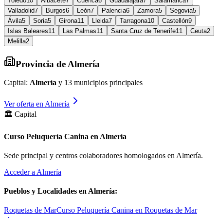
Toledo
10
Albacete
7
Cuenca
6
Guadalajara
7
Salamanca
7
Valladolid
7
Burgos
6
León
7
Palencia
6
Zamora
5
Segovia
5
Ávila
5
Soria
5
Girona
11
Lleida
7
Tarragona
10
Castellón
9
Islas Baleares
11
Las Palmas
11
Santa Cruz de Tenerife
11
Ceuta
2
Melilla
2
Provincia de
Almería
Capital:
Almería
y
13
municipios principales
Ver oferta en
Almería
🏛️ Capital
Curso Peluquería Canina en Almería
Sede principal y centros colaboradores homologados en
Almería
.
Acceder a
Almería
Pueblos y Localidades en
Almería
:
Roquetas de Mar
Curso Peluquería Canina en Roquetas de Mar