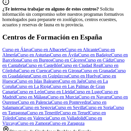
¿Te interesa trabajar en alguno de estos centros?
Solicita
información sin compromiso sobre nuestros programas formativos
homologados para prepararte en zoológicos, centros ecuestres,
acuarios y reservas de fauna en tu provincia.
Centros de Formación en España
Curso en
Álava
Curso en
Albacete
Curso en
Alicante
Curso en
Almería
Curso en
Asturias
Curso en
Ávila
Curso en
Badajoz
Curso en
Barcelona
Curso en
Burgos
Curso en
Cáceres
Curso en
Cádiz
Curso
en
Cantabria
Curso en
Castellón
Curso en
Ciudad Real
Curso en
Córdoba
Curso en
Cuenca
Curso en
Girona
Curso en
Granada
Curso
en
Guadalajara
Curso en
Guipúzcoa
Curso en
Huelva
Curso en
Huesca
Curso en
Islas Baleares
Curso en
Jaén
Curso en
La
Coruña
Curso en
La Rioja
Curso en
Las Palmas de Gran
Canaria
Curso en
León
Curso en
Lleida
Curso en
Lugo
Curso en
Madrid
Curso en
Málaga
Curso en
Murcia
Curso en
Navarra
Curso en
Ourense
Curso en
Palencia
Curso en
Pontevedra
Curso en
Salamanca
Curso en
Segovia
Curso en
Sevilla
Curso en
Soria
Curso
en
Tarragona
Curso en
Tenerife
Curso en
Teruel
Curso en
Toledo
Curso en
Valencia
Curso en
Valladolid
Curso en
Vizcaya
Curso en
Zamora
Curso en
Zaragoza