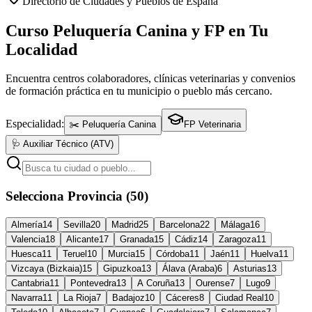
Directorio de Ciudades y Pueblos de España
Curso Peluquería Canina y FP en Tu
Localidad
Encuentra centros colaboradores, clínicas veterinarias y convenios
de formación práctica en tu municipio o pueblo más cercano.
Especialidad:
✂️ Peluquería Canina
FP Veterinaria
🩺 Auxiliar Técnico (ATV)
Selecciona Provincia (50)
Almería
14
Sevilla
20
Madrid
25
Barcelona
22
Málaga
16
Valencia
18
Alicante
17
Granada
15
Cádiz
14
Zaragoza
11
Huesca
11
Teruel
10
Murcia
15
Córdoba
11
Jaén
11
Huelva
11
Vizcaya (Bizkaia)
15
Gipuzkoa
13
Álava (Araba)
6
Asturias
13
Cantabria
11
Pontevedra
13
A Coruña
13
Ourense
7
Lugo
9
Navarra
11
La Rioja
7
Badajoz
10
Cáceres
8
Ciudad Real
10