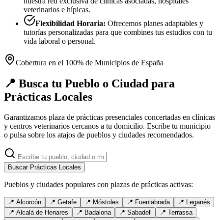
nuestra red exclusiva de clínicas asociadas, hospitales
veterinarios e hípicas.
Flexibilidad Horaria:
Ofrecemos planes adaptables y
tutorías personalizadas para que combines tus estudios con tu
vida laboral o personal.
Cobertura en el 100% de Municipios de España
📍 Busca tu Pueblo o Ciudad para
Prácticas Locales
Garantizamos plaza de prácticas presenciales concertadas en clínicas
y centros veterinarios cercanos a tu domicilio. Escribe tu municipio
o pulsa sobre los atajos de pueblos y ciudades recomendados.
Buscar Prácticas Locales
Pueblos y ciudades populares con plazas de prácticas activas:
📍
Alcorcón
📍
Getafe
📍
Móstoles
📍
Fuenlabrada
📍
Leganés
📍
Alcalá de Henares
📍
Badalona
📍
Sabadell
📍
Terrassa