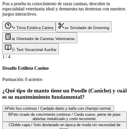
Pon a prueba tu conocimiento de razas caninas, descubre tu
especialidad veterinaria ideal y demuestra tus destrezas con nuestros
juegos interactivos.
🐾 Trivia Estética Canina
✂️ Simulador de Grooming
📊 Orientador de Carreras Veterinarias
🩺 Test Vocacional Auxiliar
1
/
4
Desafío Estilista Canino
Puntuación:
0
aciertos
¿Qué tipo de manto tiene un Poodle (Caniche) y cuál
es su mantenimiento fundamental?
A
Pelo liso continuo / Cardado diario y baño con champú normal.
B
Pelo rizado de crecimiento continuo / Carda suave, peine de púas
abiertas metalizado y corte recurrente.
C
Doble capa / Solo deslanado en época de muda sin necesidad de