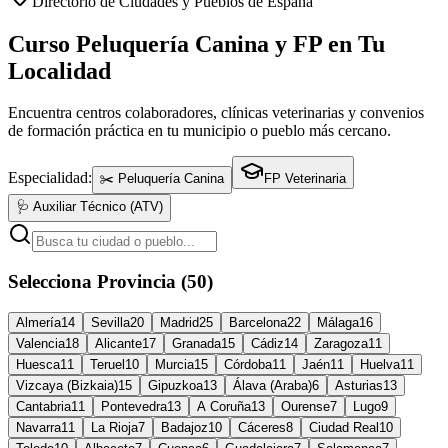
Directorio de Ciudades y Pueblos de España
Curso Peluquería Canina y FP en Tu
Localidad
Encuentra centros colaboradores, clínicas veterinarias y convenios
de formación práctica en tu municipio o pueblo más cercano.
Especialidad:
✂️ Peluquería Canina
FP Veterinaria
🩺 Auxiliar Técnico (ATV)
Selecciona Provincia (50)
Almería
14
Sevilla
20
Madrid
25
Barcelona
22
Málaga
16
Valencia
18
Alicante
17
Granada
15
Cádiz
14
Zaragoza
11
Huesca
11
Teruel
10
Murcia
15
Córdoba
11
Jaén
11
Huelva
11
Vizcaya (Bizkaia)
15
Gipuzkoa
13
Álava (Araba)
6
Asturias
13
Cantabria
11
Pontevedra
13
A Coruña
13
Ourense
7
Lugo
9
Navarra
11
La Rioja
7
Badajoz
10
Cáceres
8
Ciudad Real
10