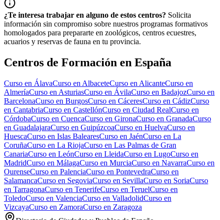
¿Te interesa trabajar en alguno de estos centros?
Solicita
información sin compromiso sobre nuestros programas formativos
homologados para prepararte en zoológicos, centros ecuestres,
acuarios y reservas de fauna en tu provincia.
Centros de Formación en España
Curso en
Álava
Curso en
Albacete
Curso en
Alicante
Curso en
Almería
Curso en
Asturias
Curso en
Ávila
Curso en
Badajoz
Curso en
Barcelona
Curso en
Burgos
Curso en
Cáceres
Curso en
Cádiz
Curso
en
Cantabria
Curso en
Castellón
Curso en
Ciudad Real
Curso en
Córdoba
Curso en
Cuenca
Curso en
Girona
Curso en
Granada
Curso
en
Guadalajara
Curso en
Guipúzcoa
Curso en
Huelva
Curso en
Huesca
Curso en
Islas Baleares
Curso en
Jaén
Curso en
La
Coruña
Curso en
La Rioja
Curso en
Las Palmas de Gran
Canaria
Curso en
León
Curso en
Lleida
Curso en
Lugo
Curso en
Madrid
Curso en
Málaga
Curso en
Murcia
Curso en
Navarra
Curso en
Ourense
Curso en
Palencia
Curso en
Pontevedra
Curso en
Salamanca
Curso en
Segovia
Curso en
Sevilla
Curso en
Soria
Curso
en
Tarragona
Curso en
Tenerife
Curso en
Teruel
Curso en
Toledo
Curso en
Valencia
Curso en
Valladolid
Curso en
Vizcaya
Curso en
Zamora
Curso en
Zaragoza