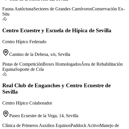
Fauna Autóctona
Sectores de Grandes Carnívoros
Conservación Ex-
Situ
🐴
Centro Ecuestre y Escuela de Hípica de Sevilla
Centro Hípico Federado
Camino de la Dehesa, s/n, Sevilla
Pistas de Competición
Boxes Homologados
Área de Rehabilitación
Equina
Soporte de Cría
🐴
Real Club de Enganches y Centro Ecuestre de
Sevilla
Centro Hípico Colaborador
Paseo Ecuestre de la Vega, 14, Sevilla
Clínica de Primeros Auxilios Equinos
Paddock Activo
Manejo de