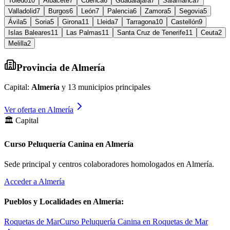
Toledo
10
Albacete
7
Cuenca
6
Guadalajara
7
Salamanca
7
Valladolid
7
Burgos
6
León
7
Palencia
6
Zamora
5
Segovia
5
Ávila
5
Soria
5
Girona
11
Lleida
7
Tarragona
10
Castellón
9
Islas Baleares
11
Las Palmas
11
Santa Cruz de Tenerife
11
Ceuta
2
Melilla
2
Provincia de
Almería
Capital:
Almería
y
13
municipios principales
Ver oferta en
Almería
🏛️ Capital
Curso Peluquería Canina en Almería
Sede principal y centros colaboradores homologados en
Almería
.
Acceder a
Almería
Pueblos y Localidades en
Almería
:
Roquetas de Mar
Curso Peluquería Canina en Roquetas de Mar