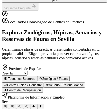
tijera.
Siguiente Pregunta
Localizador Homologado de Centros de Prácticas
Explora Zoológicos, Hípicas, Acuarios y
Reservas de Fauna
en Sevilla
Garantizamos plazas de prácticas presenciales concertadas en tu
propia localidad. Elige tu provincia para ver centros zoológicos,
hípicas, acuarios y reservas naturales con convenios activos.
Provincia de España:
🌍 Todos los Sectores
🐆
Zoológico / Fauna
🐴
Centro Hípico / Ecuestre
🐠
Acuario / Parque Marino
🌲
Centro de Recuperación
Plataforma de Información y Empleo
Sev
🐆
🐆
🐴
🐴
🐠
🌲