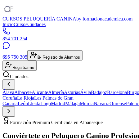
CURSOS PELUQUERÍA CANINA
by formacionacademica.com
Inicio
Cursos
Ciudades
854 701 254
695 750 305
📝 Registro de Alumnos
Registrarme
Ciudades:
Álava
Albacete
Alicante
Almería
Asturias
Ávila
Badajoz
Barcelona
Burgo
Coruña
La Rioja
Las Palmas de Gran
Canaria
León
Lleida
Lugo
Madrid
Málaga
Murcia
Navarra
Ourense
Palenc
Formación Premium Certificada en Alpanseque
Conviértete en
Peluquero Canino
Profesio