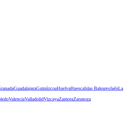
ranada
Guadalajara
Guipúzcoa
Huelva
Huesca
Islas Baleares
Jaén
La
ledo
Valencia
Valladolid
Vizcaya
Zamora
Zaragoza