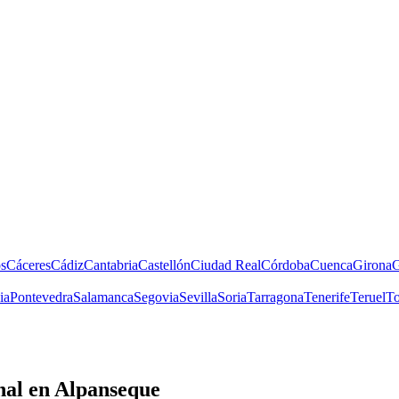
s
Cáceres
Cádiz
Cantabria
Castellón
Ciudad Real
Córdoba
Cuenca
Girona
G
ia
Pontevedra
Salamanca
Segovia
Sevilla
Soria
Tarragona
Tenerife
Teruel
To
nal
en Alpanseque