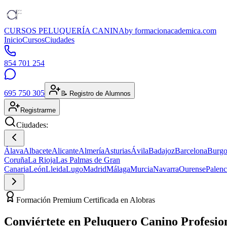
CURSOS PELUQUERÍA CANINA
by formacionacademica.com
Inicio
Cursos
Ciudades
854 701 254
695 750 305
📝 Registro de Alumnos
Registrarme
Ciudades:
Álava
Albacete
Alicante
Almería
Asturias
Ávila
Badajoz
Barcelona
Burgo
Coruña
La Rioja
Las Palmas de Gran
Canaria
León
Lleida
Lugo
Madrid
Málaga
Murcia
Navarra
Ourense
Palenc
Formación Premium Certificada en Alobras
Conviértete en
Peluquero Canino
Profesio