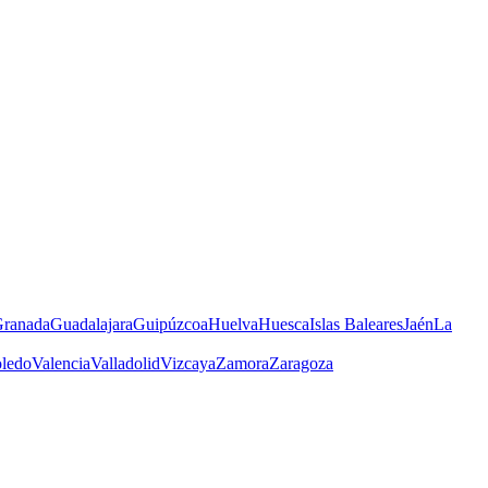
ranada
Guadalajara
Guipúzcoa
Huelva
Huesca
Islas Baleares
Jaén
La
ledo
Valencia
Valladolid
Vizcaya
Zamora
Zaragoza