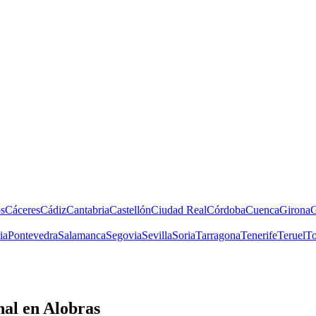
s
Cáceres
Cádiz
Cantabria
Castellón
Ciudad Real
Córdoba
Cuenca
Girona
G
ia
Pontevedra
Salamanca
Segovia
Sevilla
Soria
Tarragona
Tenerife
Teruel
To
nal
en Alobras