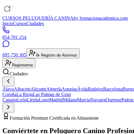
CURSOS PELUQUERÍA CANINA
by formacionacademica.com
Inicio
Cursos
Ciudades
854 701 254
695 750 305
📝 Registro de Alumnos
Registrarme
Ciudades:
Álava
Albacete
Alicante
Almería
Asturias
Ávila
Badajoz
Barcelona
Burgo
Coruña
La Rioja
Las Palmas de Gran
Canaria
León
Lleida
Lugo
Madrid
Málaga
Murcia
Navarra
Ourense
Palenc
Formación Premium Certificada en Almuniente
Conviértete en
Peluquero Canino
Profesio