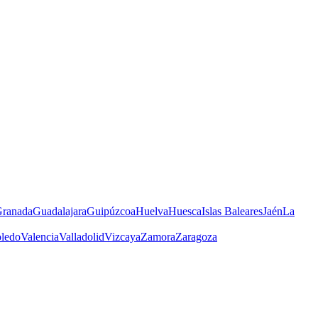
ranada
Guadalajara
Guipúzcoa
Huelva
Huesca
Islas Baleares
Jaén
La
ledo
Valencia
Valladolid
Vizcaya
Zamora
Zaragoza