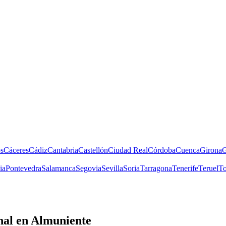
s
Cáceres
Cádiz
Cantabria
Castellón
Ciudad Real
Córdoba
Cuenca
Girona
G
ia
Pontevedra
Salamanca
Segovia
Sevilla
Soria
Tarragona
Tenerife
Teruel
To
nal
en Almuniente