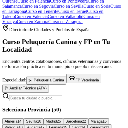
Ourense
Curso en
Palencia
Curso en
Pontevedra
Curso en
Salamanca
Curso en
Segovia
Curso en
Sevilla
Curso en
Soria
Curso
en
Tarragona
Curso en
Tenerife
Curso en
Teruel
Curso en
Toledo
Curso en
Valencia
Curso en
Valladolid
Curso en
Vizcaya
Curso en
Zamora
Curso en
Zaragoza
Directorio de Ciudades y Pueblos de España
Curso Peluquería Canina y FP en Tu
Localidad
Encuentra centros colaboradores, clínicas veterinarias y convenios
de formación práctica en tu municipio o pueblo más cercano.
Especialidad:
✂️ Peluquería Canina
FP Veterinaria
🩺 Auxiliar Técnico (ATV)
Selecciona Provincia (50)
Almería
14
Sevilla
20
Madrid
25
Barcelona
22
Málaga
16
Valencia
18
Alicante
17
Granada
15
Cádiz
14
Zaragoza
11