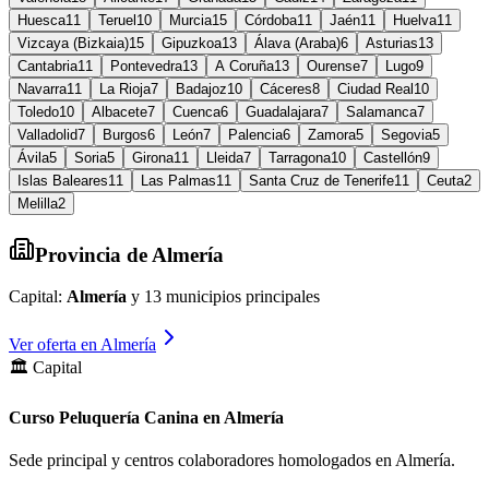
Huesca
11
Teruel
10
Murcia
15
Córdoba
11
Jaén
11
Huelva
11
Vizcaya (Bizkaia)
15
Gipuzkoa
13
Álava (Araba)
6
Asturias
13
Cantabria
11
Pontevedra
13
A Coruña
13
Ourense
7
Lugo
9
Navarra
11
La Rioja
7
Badajoz
10
Cáceres
8
Ciudad Real
10
Toledo
10
Albacete
7
Cuenca
6
Guadalajara
7
Salamanca
7
Valladolid
7
Burgos
6
León
7
Palencia
6
Zamora
5
Segovia
5
Ávila
5
Soria
5
Girona
11
Lleida
7
Tarragona
10
Castellón
9
Islas Baleares
11
Las Palmas
11
Santa Cruz de Tenerife
11
Ceuta
2
Melilla
2
Provincia de
Almería
Capital:
Almería
y
13
municipios principales
Ver oferta en
Almería
🏛️ Capital
Curso Peluquería Canina en Almería
Sede principal y centros colaboradores homologados en
Almería
.