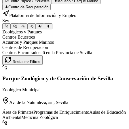
🐴
Centro Hípico / Ecuestre
🐠
Acuario / Parque Marino
🌲
Centro de Recuperación
Plataforma de Información y Empleo
Sev
🐆
🐆
🐴
🐴
🐠
🌲
Zoológicos y Parques
Centros Ecuestres
Acuarios y Parques Marinos
Centros de Recuperación
Centros Encontrados:
6
en la Provincia de
Sevilla
Restaurar Filtros
🐆
Parque Zoológico y de Conservación de Sevilla
Zoológico Municipal
Av. de la Naturaleza, s/n, Sevilla
Área de Primates
Programas de Enriquecimiento
Aulas de Educación
Ambiental
Medicina Zoológica
🐆