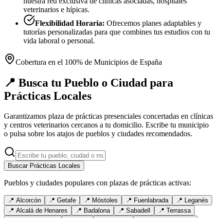
nuestra red exclusiva de clínicas asociadas, hospitales
veterinarios e hípicas.
Flexibilidad Horaria:
Ofrecemos planes adaptables y
tutorías personalizadas para que combines tus estudios con tu
vida laboral o personal.
Cobertura en el 100% de Municipios de España
📍 Busca tu Pueblo o Ciudad para
Prácticas Locales
Garantizamos plaza de prácticas presenciales concertadas en clínicas
y centros veterinarios cercanos a tu domicilio. Escribe tu municipio
o pulsa sobre los atajos de pueblos y ciudades recomendados.
Buscar Prácticas Locales
Pueblos y ciudades populares con plazas de prácticas activas:
📍
Alcorcón
📍
Getafe
📍
Móstoles
📍
Fuenlabrada
📍
Leganés
📍
Alcalá de Henares
📍
Badalona
📍
Sabadell
📍
Terrassa