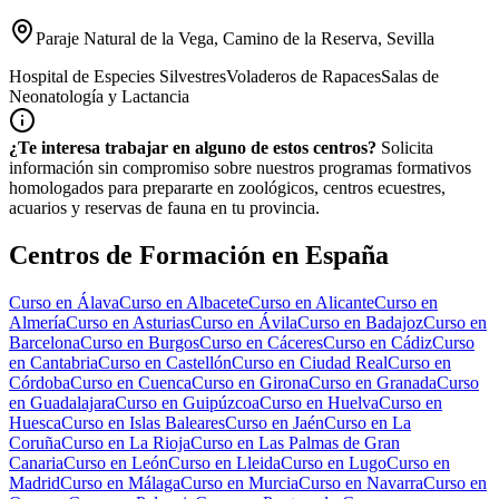
Paraje Natural de la Vega, Camino de la Reserva, Sevilla
Hospital de Especies Silvestres
Voladeros de Rapaces
Salas de
Neonatología y Lactancia
¿Te interesa trabajar en alguno de estos centros?
Solicita
información sin compromiso sobre nuestros programas formativos
homologados para prepararte en zoológicos, centros ecuestres,
acuarios y reservas de fauna en tu provincia.
Centros de Formación en España
Curso en
Álava
Curso en
Albacete
Curso en
Alicante
Curso en
Almería
Curso en
Asturias
Curso en
Ávila
Curso en
Badajoz
Curso en
Barcelona
Curso en
Burgos
Curso en
Cáceres
Curso en
Cádiz
Curso
en
Cantabria
Curso en
Castellón
Curso en
Ciudad Real
Curso en
Córdoba
Curso en
Cuenca
Curso en
Girona
Curso en
Granada
Curso
en
Guadalajara
Curso en
Guipúzcoa
Curso en
Huelva
Curso en
Huesca
Curso en
Islas Baleares
Curso en
Jaén
Curso en
La
Coruña
Curso en
La Rioja
Curso en
Las Palmas de Gran
Canaria
Curso en
León
Curso en
Lleida
Curso en
Lugo
Curso en
Madrid
Curso en
Málaga
Curso en
Murcia
Curso en
Navarra
Curso en