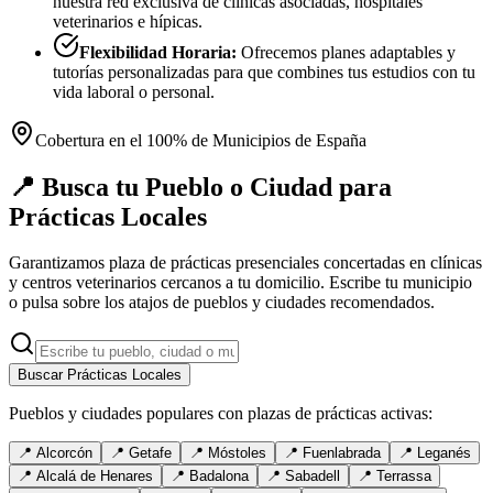
nuestra red exclusiva de clínicas asociadas, hospitales
veterinarios e hípicas.
Flexibilidad Horaria:
Ofrecemos planes adaptables y
tutorías personalizadas para que combines tus estudios con tu
vida laboral o personal.
Cobertura en el 100% de Municipios de España
📍 Busca tu Pueblo o Ciudad para
Prácticas Locales
Garantizamos plaza de prácticas presenciales concertadas en clínicas
y centros veterinarios cercanos a tu domicilio. Escribe tu municipio
o pulsa sobre los atajos de pueblos y ciudades recomendados.
Buscar Prácticas Locales
Pueblos y ciudades populares con plazas de prácticas activas:
📍
Alcorcón
📍
Getafe
📍
Móstoles
📍
Fuenlabrada
📍
Leganés
📍
Alcalá de Henares
📍
Badalona
📍
Sabadell
📍
Terrassa