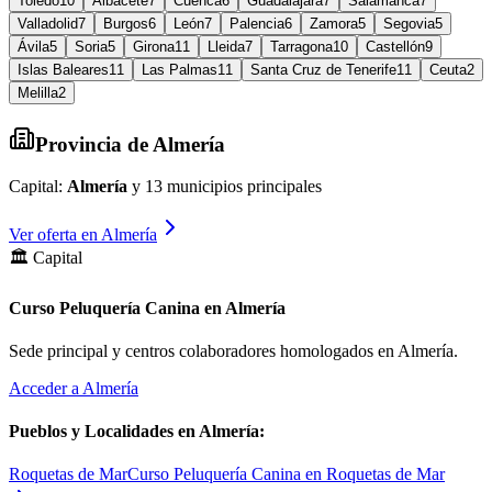
Toledo
10
Albacete
7
Cuenca
6
Guadalajara
7
Salamanca
7
Valladolid
7
Burgos
6
León
7
Palencia
6
Zamora
5
Segovia
5
Ávila
5
Soria
5
Girona
11
Lleida
7
Tarragona
10
Castellón
9
Islas Baleares
11
Las Palmas
11
Santa Cruz de Tenerife
11
Ceuta
2
Melilla
2
Provincia de
Almería
Capital:
Almería
y
13
municipios principales
Ver oferta en
Almería
🏛️ Capital
Curso Peluquería Canina en Almería
Sede principal y centros colaboradores homologados en
Almería
.
Acceder a
Almería
Pueblos y Localidades en
Almería
:
Roquetas de Mar
Curso Peluquería Canina en Roquetas de Mar