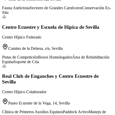
Fauna Autóctona
Sectores de Grandes Carnívoros
Conservación Ex-
Situ
🐴
Centro Ecuestre y Escuela de Hípica de Sevilla
Centro Hípico Federado
Camino de la Dehesa, s/n, Sevilla
Pistas de Competición
Boxes Homologados
Área de Rehabilitación
Equina
Soporte de Cría
🐴
Real Club de Enganches y Centro Ecuestre de
Sevilla
Centro Hípico Colaborador
Paseo Ecuestre de la Vega, 14, Sevilla
Clínica de Primeros Auxilios Equinos
Paddock Activo
Manejo de