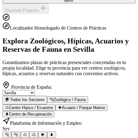
tijera.
Siguiente Pregunta
Localizador Homologado de Centros de Prácticas
Explora Zoológicos, Hípicas, Acuarios y
Reservas de Fauna
en Sevilla
Garantizamos plazas de prácticas presenciales concertadas en tu
propia localidad. Elige tu provincia para ver centros zoológicos,
hípicas, acuarios y reservas naturales con convenios activos.
Provincia de España:
🌍 Todos los Sectores
🐆
Zoológico / Fauna
🐴
Centro Hípico / Ecuestre
🐠
Acuario / Parque Marino
🌲
Centro de Recuperación
Plataforma de Información y Empleo
Sev
🐆
🐆
🐴
🐴
🐠
🌲