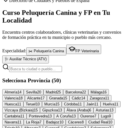
Directorio de Ciudades y Pueblos de España
Curso Peluquería Canina y FP en Tu
Localidad
Encuentra centros colaboradores, clínicas veterinarias y convenios
de formación práctica en tu municipio o pueblo más cercano.
Especialidad:
✂️ Peluquería Canina
FP Veterinaria
🩺 Auxiliar Técnico (ATV)
Selecciona Provincia (50)
Almería
14
Sevilla
20
Madrid
25
Barcelona
22
Málaga
16
Valencia
18
Alicante
17
Granada
15
Cádiz
14
Zaragoza
11
Huesca
11
Teruel
10
Murcia
15
Córdoba
11
Jaén
11
Huelva
11
Vizcaya (Bizkaia)
15
Gipuzkoa
13
Álava (Araba)
6
Asturias
13
Cantabria
11
Pontevedra
13
A Coruña
13
Ourense
7
Lugo
9
Navarra
11
La Rioja
7
Badajoz
10
Cáceres
8
Ciudad Real
10