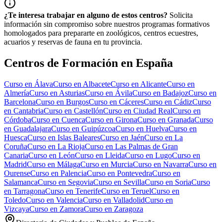
¿Te interesa trabajar en alguno de estos centros?
Solicita
información sin compromiso sobre nuestros programas formativos
homologados para prepararte en zoológicos, centros ecuestres,
acuarios y reservas de fauna en tu provincia.
Centros de Formación en España
Curso en
Álava
Curso en
Albacete
Curso en
Alicante
Curso en
Almería
Curso en
Asturias
Curso en
Ávila
Curso en
Badajoz
Curso en
Barcelona
Curso en
Burgos
Curso en
Cáceres
Curso en
Cádiz
Curso
en
Cantabria
Curso en
Castellón
Curso en
Ciudad Real
Curso en
Córdoba
Curso en
Cuenca
Curso en
Girona
Curso en
Granada
Curso
en
Guadalajara
Curso en
Guipúzcoa
Curso en
Huelva
Curso en
Huesca
Curso en
Islas Baleares
Curso en
Jaén
Curso en
La
Coruña
Curso en
La Rioja
Curso en
Las Palmas de Gran
Canaria
Curso en
León
Curso en
Lleida
Curso en
Lugo
Curso en
Madrid
Curso en
Málaga
Curso en
Murcia
Curso en
Navarra
Curso en
Ourense
Curso en
Palencia
Curso en
Pontevedra
Curso en
Salamanca
Curso en
Segovia
Curso en
Sevilla
Curso en
Soria
Curso
en
Tarragona
Curso en
Tenerife
Curso en
Teruel
Curso en
Toledo
Curso en
Valencia
Curso en
Valladolid
Curso en
Vizcaya
Curso en
Zamora
Curso en
Zaragoza