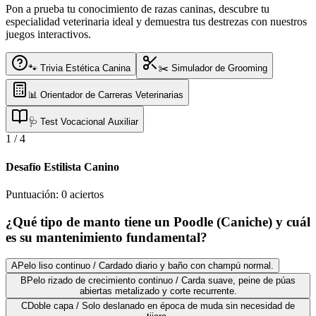
Pon a prueba tu conocimiento de razas caninas, descubre tu
especialidad veterinaria ideal y demuestra tus destrezas con nuestros
juegos interactivos.
🐾 Trivia Estética Canina
✂️ Simulador de Grooming
📊 Orientador de Carreras Veterinarias
🩺 Test Vocacional Auxiliar
1
/
4
Desafío Estilista Canino
Puntuación:
0
aciertos
¿Qué tipo de manto tiene un Poodle (Caniche) y cuál
es su mantenimiento fundamental?
A
Pelo liso continuo / Cardado diario y baño con champú normal.
B
Pelo rizado de crecimiento continuo / Carda suave, peine de púas
abiertas metalizado y corte recurrente.
C
Doble capa / Solo deslanado en época de muda sin necesidad de