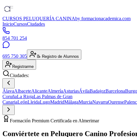
CURSOS PELUQUERÍA CANINA
by formacionacademica.com
Inicio
Cursos
Ciudades
854 701 254
695 750 305
📝 Registro de Alumnos
Registrarme
Ciudades:
Álava
Albacete
Alicante
Almería
Asturias
Ávila
Badajoz
Barcelona
Burgo
Coruña
La Rioja
Las Palmas de Gran
Canaria
León
Lleida
Lugo
Madrid
Málaga
Murcia
Navarra
Ourense
Palenc
Formación Premium Certificada en Almerimar
Conviértete en
Peluquero Canino
Profesio