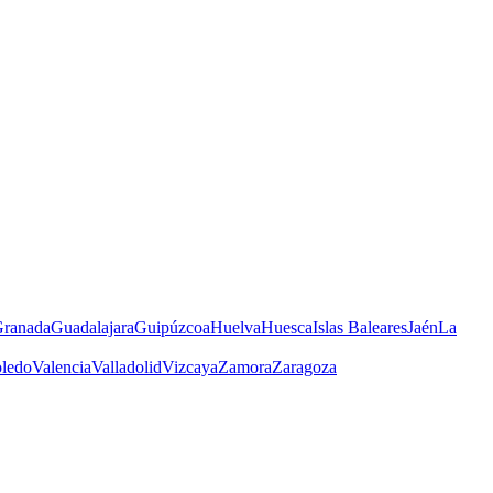
ranada
Guadalajara
Guipúzcoa
Huelva
Huesca
Islas Baleares
Jaén
La
ledo
Valencia
Valladolid
Vizcaya
Zamora
Zaragoza