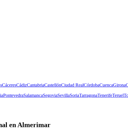
s
Cáceres
Cádiz
Cantabria
Castellón
Ciudad Real
Córdoba
Cuenca
Girona
G
ia
Pontevedra
Salamanca
Segovia
Sevilla
Soria
Tarragona
Tenerife
Teruel
To
nal
en Almerimar