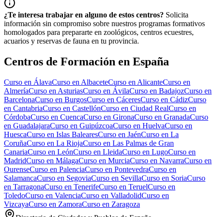
¿Te interesa trabajar en alguno de estos centros?
Solicita
información sin compromiso sobre nuestros programas formativos
homologados para prepararte en zoológicos, centros ecuestres,
acuarios y reservas de fauna en tu provincia.
Centros de Formación en España
Curso en
Álava
Curso en
Albacete
Curso en
Alicante
Curso en
Almería
Curso en
Asturias
Curso en
Ávila
Curso en
Badajoz
Curso en
Barcelona
Curso en
Burgos
Curso en
Cáceres
Curso en
Cádiz
Curso
en
Cantabria
Curso en
Castellón
Curso en
Ciudad Real
Curso en
Córdoba
Curso en
Cuenca
Curso en
Girona
Curso en
Granada
Curso
en
Guadalajara
Curso en
Guipúzcoa
Curso en
Huelva
Curso en
Huesca
Curso en
Islas Baleares
Curso en
Jaén
Curso en
La
Coruña
Curso en
La Rioja
Curso en
Las Palmas de Gran
Canaria
Curso en
León
Curso en
Lleida
Curso en
Lugo
Curso en
Madrid
Curso en
Málaga
Curso en
Murcia
Curso en
Navarra
Curso en
Ourense
Curso en
Palencia
Curso en
Pontevedra
Curso en
Salamanca
Curso en
Segovia
Curso en
Sevilla
Curso en
Soria
Curso
en
Tarragona
Curso en
Tenerife
Curso en
Teruel
Curso en
Toledo
Curso en
Valencia
Curso en
Valladolid
Curso en
Vizcaya
Curso en
Zamora
Curso en
Zaragoza