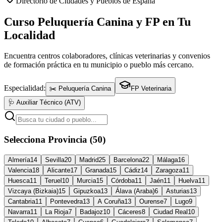
Directorio de Ciudades y Pueblos de España
Curso Peluquería Canina y FP en Tu
Localidad
Encuentra centros colaboradores, clínicas veterinarias y convenios
de formación práctica en tu municipio o pueblo más cercano.
Especialidad:
✂️ Peluquería Canina
FP Veterinaria
🩺 Auxiliar Técnico (ATV)
Selecciona Provincia (50)
Almería
14
Sevilla
20
Madrid
25
Barcelona
22
Málaga
16
Valencia
18
Alicante
17
Granada
15
Cádiz
14
Zaragoza
11
Huesca
11
Teruel
10
Murcia
15
Córdoba
11
Jaén
11
Huelva
11
Vizcaya (Bizkaia)
15
Gipuzkoa
13
Álava (Araba)
6
Asturias
13
Cantabria
11
Pontevedra
13
A Coruña
13
Ourense
7
Lugo
9
Navarra
11
La Rioja
7
Badajoz
10
Cáceres
8
Ciudad Real
10