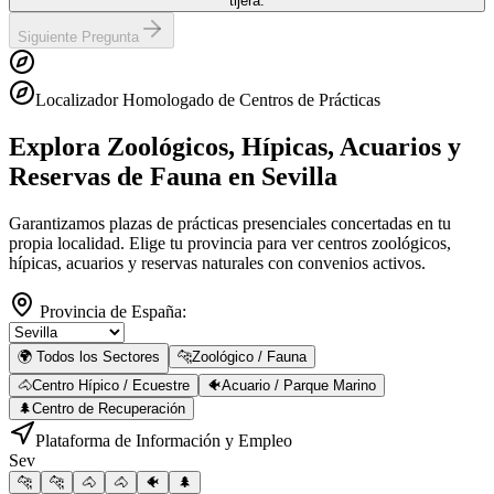
tijera.
Siguiente Pregunta
Localizador Homologado de Centros de Prácticas
Explora Zoológicos, Hípicas, Acuarios y
Reservas de Fauna
en Sevilla
Garantizamos plazas de prácticas presenciales concertadas en tu
propia localidad. Elige tu provincia para ver centros zoológicos,
hípicas, acuarios y reservas naturales con convenios activos.
Provincia de España:
🌍 Todos los Sectores
🐆
Zoológico / Fauna
🐴
Centro Hípico / Ecuestre
🐠
Acuario / Parque Marino
🌲
Centro de Recuperación
Plataforma de Información y Empleo
Sev
🐆
🐆
🐴
🐴
🐠
🌲