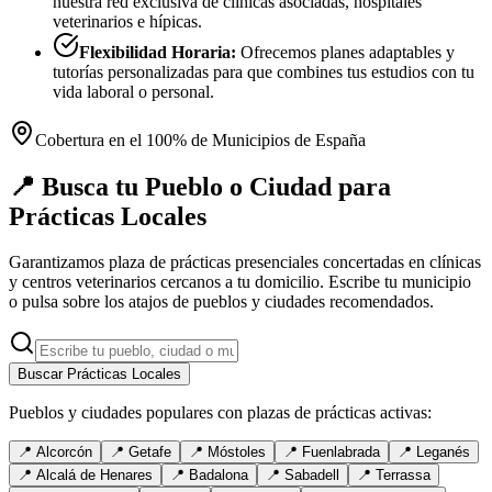
nuestra red exclusiva de clínicas asociadas, hospitales
veterinarios e hípicas.
Flexibilidad Horaria:
Ofrecemos planes adaptables y
tutorías personalizadas para que combines tus estudios con tu
vida laboral o personal.
Cobertura en el 100% de Municipios de España
📍 Busca tu Pueblo o Ciudad para
Prácticas Locales
Garantizamos plaza de prácticas presenciales concertadas en clínicas
y centros veterinarios cercanos a tu domicilio. Escribe tu municipio
o pulsa sobre los atajos de pueblos y ciudades recomendados.
Buscar Prácticas Locales
Pueblos y ciudades populares con plazas de prácticas activas:
📍
Alcorcón
📍
Getafe
📍
Móstoles
📍
Fuenlabrada
📍
Leganés
📍
Alcalá de Henares
📍
Badalona
📍
Sabadell
📍
Terrassa