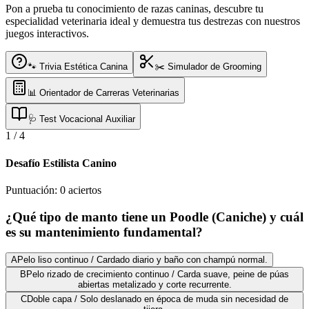
Pon a prueba tu conocimiento de razas caninas, descubre tu
especialidad veterinaria ideal y demuestra tus destrezas con nuestros
juegos interactivos.
🐾 Trivia Estética Canina
✂️ Simulador de Grooming
📊 Orientador de Carreras Veterinarias
🩺 Test Vocacional Auxiliar
1
/
4
Desafío Estilista Canino
Puntuación:
0
aciertos
¿Qué tipo de manto tiene un Poodle (Caniche) y cuál
es su mantenimiento fundamental?
A
Pelo liso continuo / Cardado diario y baño con champú normal.
B
Pelo rizado de crecimiento continuo / Carda suave, peine de púas
abiertas metalizado y corte recurrente.
C
Doble capa / Solo deslanado en época de muda sin necesidad de