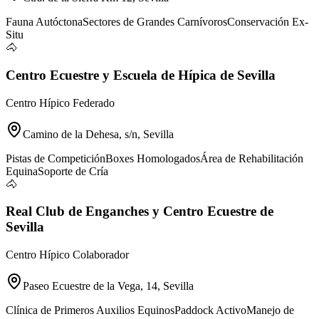
Fauna Autóctona
Sectores de Grandes Carnívoros
Conservación Ex-
Situ
🐴
Centro Ecuestre y Escuela de Hípica de Sevilla
Centro Hípico Federado
Camino de la Dehesa, s/n, Sevilla
Pistas de Competición
Boxes Homologados
Área de Rehabilitación
Equina
Soporte de Cría
🐴
Real Club de Enganches y Centro Ecuestre de
Sevilla
Centro Hípico Colaborador
Paseo Ecuestre de la Vega, 14, Sevilla
Clínica de Primeros Auxilios Equinos
Paddock Activo
Manejo de