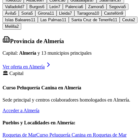
Toledo
10
Albacete
7
Cuenca
6
Guadalajara
7
Salamanca
7
Valladolid
7
Burgos
6
León
7
Palencia
6
Zamora
5
Segovia
5
Ávila
5
Soria
5
Girona
11
Lleida
7
Tarragona
10
Castellón
9
Islas Baleares
11
Las Palmas
11
Santa Cruz de Tenerife
11
Ceuta
2
Melilla
2
Provincia de
Almería
Capital:
Almería
y
13
municipios principales
Ver oferta en
Almería
🏛️ Capital
Curso Peluquería Canina en Almería
Sede principal y centros colaboradores homologados en
Almería
.
Acceder a
Almería
Pueblos y Localidades en
Almería
:
Roquetas de Mar
Curso Peluquería Canina en Roquetas de Mar