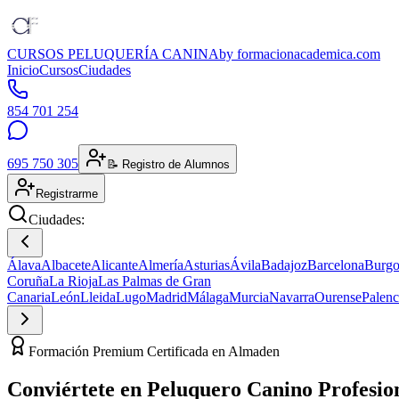
CURSOS PELUQUERÍA CANINA
by formacionacademica.com
Inicio
Cursos
Ciudades
854 701 254
695 750 305
📝 Registro de Alumnos
Registrarme
Ciudades:
Álava
Albacete
Alicante
Almería
Asturias
Ávila
Badajoz
Barcelona
Burgo
Coruña
La Rioja
Las Palmas de Gran
Canaria
León
Lleida
Lugo
Madrid
Málaga
Murcia
Navarra
Ourense
Palenc
Formación Premium Certificada en Almaden
Conviértete en
Peluquero Canino
Profesio