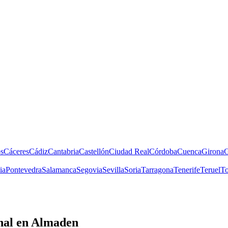
s
Cáceres
Cádiz
Cantabria
Castellón
Ciudad Real
Córdoba
Cuenca
Girona
G
ia
Pontevedra
Salamanca
Segovia
Sevilla
Soria
Tarragona
Tenerife
Teruel
To
nal
en Almaden