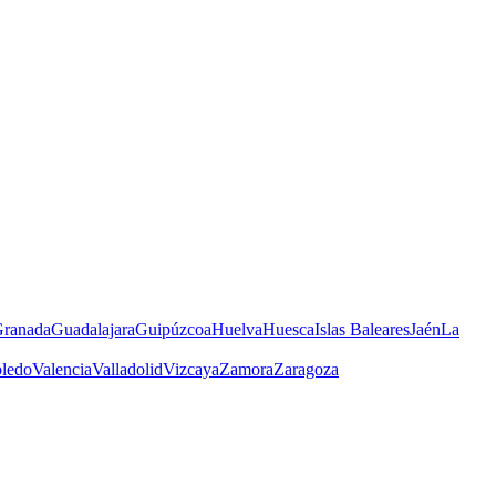
ranada
Guadalajara
Guipúzcoa
Huelva
Huesca
Islas Baleares
Jaén
La
ledo
Valencia
Valladolid
Vizcaya
Zamora
Zaragoza