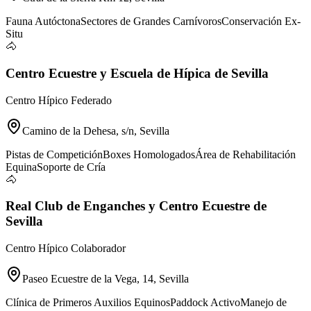
Fauna Autóctona
Sectores de Grandes Carnívoros
Conservación Ex-
Situ
🐴
Centro Ecuestre y Escuela de Hípica de Sevilla
Centro Hípico Federado
Camino de la Dehesa, s/n, Sevilla
Pistas de Competición
Boxes Homologados
Área de Rehabilitación
Equina
Soporte de Cría
🐴
Real Club de Enganches y Centro Ecuestre de
Sevilla
Centro Hípico Colaborador
Paseo Ecuestre de la Vega, 14, Sevilla
Clínica de Primeros Auxilios Equinos
Paddock Activo
Manejo de