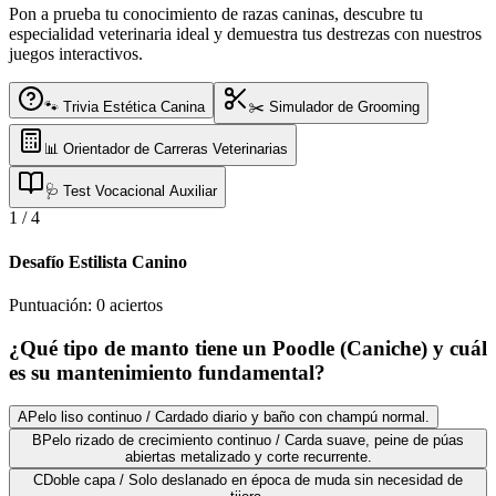
Pon a prueba tu conocimiento de razas caninas, descubre tu
especialidad veterinaria ideal y demuestra tus destrezas con nuestros
juegos interactivos.
🐾 Trivia Estética Canina
✂️ Simulador de Grooming
📊 Orientador de Carreras Veterinarias
🩺 Test Vocacional Auxiliar
1
/
4
Desafío Estilista Canino
Puntuación:
0
aciertos
¿Qué tipo de manto tiene un Poodle (Caniche) y cuál
es su mantenimiento fundamental?
A
Pelo liso continuo / Cardado diario y baño con champú normal.
B
Pelo rizado de crecimiento continuo / Carda suave, peine de púas
abiertas metalizado y corte recurrente.
C
Doble capa / Solo deslanado en época de muda sin necesidad de