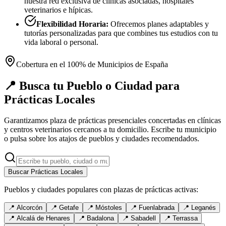
nuestra red exclusiva de clínicas asociadas, hospitales
veterinarios e hípicas.
Flexibilidad Horaria:
Ofrecemos planes adaptables y
tutorías personalizadas para que combines tus estudios con tu
vida laboral o personal.
Cobertura en el 100% de Municipios de España
📍 Busca tu Pueblo o Ciudad para
Prácticas Locales
Garantizamos plaza de prácticas presenciales concertadas en clínicas
y centros veterinarios cercanos a tu domicilio. Escribe tu municipio
o pulsa sobre los atajos de pueblos y ciudades recomendados.
Buscar Prácticas Locales
Pueblos y ciudades populares con plazas de prácticas activas:
📍
Alcorcón
📍
Getafe
📍
Móstoles
📍
Fuenlabrada
📍
Leganés
📍
Alcalá de Henares
📍
Badalona
📍
Sabadell
📍
Terrassa