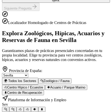
tijera.
Siguiente Pregunta
Localizador Homologado de Centros de Prácticas
Explora Zoológicos, Hípicas, Acuarios y
Reservas de Fauna
en Sevilla
Garantizamos plazas de prácticas presenciales concertadas en tu
propia localidad. Elige tu provincia para ver centros zoológicos,
hípicas, acuarios y reservas naturales con convenios activos.
Provincia de España:
🌍 Todos los Sectores
🐆
Zoológico / Fauna
🐴
Centro Hípico / Ecuestre
🐠
Acuario / Parque Marino
🌲
Centro de Recuperación
Plataforma de Información y Empleo
Sev
🐆
🐆
🐴
🐴
🐠
🌲