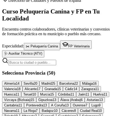
Directorio de Ciudades y Pueblos de España
Curso Peluquería Canina y FP en Tu
Localidad
Encuentra centros colaboradores, clínicas veterinarias y convenios
de formación práctica en tu municipio o pueblo más cercano.
Especialidad:
✂️ Peluquería Canina
FP Veterinaria
🩺 Auxiliar Técnico (ATV)
Selecciona Provincia (50)
Almería
14
Sevilla
20
Madrid
25
Barcelona
22
Málaga
16
Valencia
18
Alicante
17
Granada
15
Cádiz
14
Zaragoza
11
Huesca
11
Teruel
10
Murcia
15
Córdoba
11
Jaén
11
Huelva
11
Vizcaya (Bizkaia)
15
Gipuzkoa
13
Álava (Araba)
6
Asturias
13
Cantabria
11
Pontevedra
13
A Coruña
13
Ourense
7
Lugo
9
Navarra
11
La Rioja
7
Badajoz
10
Cáceres
8
Ciudad Real
10