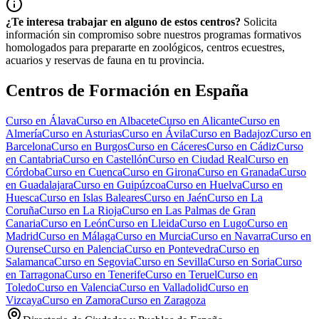
¿Te interesa trabajar en alguno de estos centros?
Solicita
información sin compromiso sobre nuestros programas formativos
homologados para prepararte en zoológicos, centros ecuestres,
acuarios y reservas de fauna en tu provincia.
Centros de Formación en España
Curso en
Álava
Curso en
Albacete
Curso en
Alicante
Curso en
Almería
Curso en
Asturias
Curso en
Ávila
Curso en
Badajoz
Curso en
Barcelona
Curso en
Burgos
Curso en
Cáceres
Curso en
Cádiz
Curso
en
Cantabria
Curso en
Castellón
Curso en
Ciudad Real
Curso en
Córdoba
Curso en
Cuenca
Curso en
Girona
Curso en
Granada
Curso
en
Guadalajara
Curso en
Guipúzcoa
Curso en
Huelva
Curso en
Huesca
Curso en
Islas Baleares
Curso en
Jaén
Curso en
La
Coruña
Curso en
La Rioja
Curso en
Las Palmas de Gran
Canaria
Curso en
León
Curso en
Lleida
Curso en
Lugo
Curso en
Madrid
Curso en
Málaga
Curso en
Murcia
Curso en
Navarra
Curso en
Ourense
Curso en
Palencia
Curso en
Pontevedra
Curso en
Salamanca
Curso en
Segovia
Curso en
Sevilla
Curso en
Soria
Curso
en
Tarragona
Curso en
Tenerife
Curso en
Teruel
Curso en
Toledo
Curso en
Valencia
Curso en
Valladolid
Curso en
Vizcaya
Curso en
Zamora
Curso en
Zaragoza