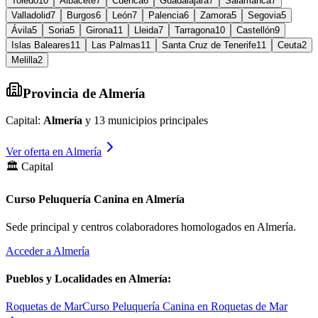
Toledo
10
Albacete
7
Cuenca
6
Guadalajara
7
Salamanca
7
Valladolid
7
Burgos
6
León
7
Palencia
6
Zamora
5
Segovia
5
Ávila
5
Soria
5
Girona
11
Lleida
7
Tarragona
10
Castellón
9
Islas Baleares
11
Las Palmas
11
Santa Cruz de Tenerife
11
Ceuta
2
Melilla
2
Provincia de
Almería
Capital:
Almería
y
13
municipios principales
Ver oferta en
Almería
🏛️ Capital
Curso Peluquería Canina en Almería
Sede principal y centros colaboradores homologados en
Almería
.
Acceder a
Almería
Pueblos y Localidades en
Almería
:
Roquetas de Mar
Curso Peluquería Canina en Roquetas de Mar