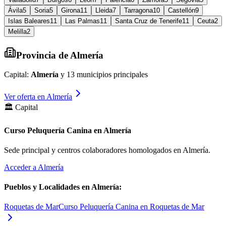
Ávila
5
Soria
5
Girona
11
Lleida
7
Tarragona
10
Castellón
9
Islas Baleares
11
Las Palmas
11
Santa Cruz de Tenerife
11
Ceuta
2
Melilla
2
Provincia de
Almería
Capital:
Almería
y
13
municipios principales
Ver oferta en
Almería
🏛️ Capital
Curso Peluquería Canina en Almería
Sede principal y centros colaboradores homologados en
Almería
.
Acceder a
Almería
Pueblos y Localidades en
Almería
:
Roquetas de Mar
Curso Peluquería Canina en Roquetas de Mar