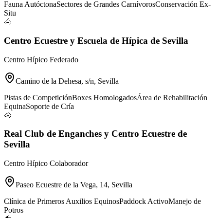
Fauna Autóctona
Sectores de Grandes Carnívoros
Conservación Ex-
Situ
🐴
Centro Ecuestre y Escuela de Hípica de Sevilla
Centro Hípico Federado
Camino de la Dehesa, s/n, Sevilla
Pistas de Competición
Boxes Homologados
Área de Rehabilitación
Equina
Soporte de Cría
🐴
Real Club de Enganches y Centro Ecuestre de
Sevilla
Centro Hípico Colaborador
Paseo Ecuestre de la Vega, 14, Sevilla
Clínica de Primeros Auxilios Equinos
Paddock Activo
Manejo de
Potros