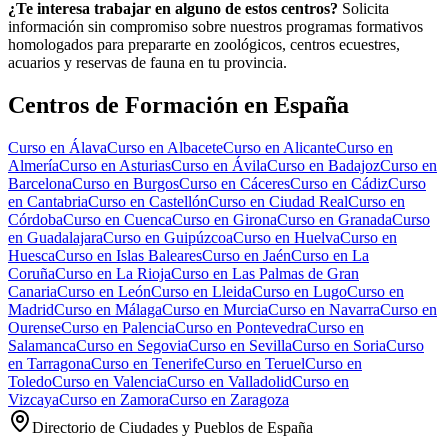
¿Te interesa trabajar en alguno de estos centros?
Solicita
información sin compromiso sobre nuestros programas formativos
homologados para prepararte en zoológicos, centros ecuestres,
acuarios y reservas de fauna en tu provincia.
Centros de Formación en España
Curso en
Álava
Curso en
Albacete
Curso en
Alicante
Curso en
Almería
Curso en
Asturias
Curso en
Ávila
Curso en
Badajoz
Curso en
Barcelona
Curso en
Burgos
Curso en
Cáceres
Curso en
Cádiz
Curso
en
Cantabria
Curso en
Castellón
Curso en
Ciudad Real
Curso en
Córdoba
Curso en
Cuenca
Curso en
Girona
Curso en
Granada
Curso
en
Guadalajara
Curso en
Guipúzcoa
Curso en
Huelva
Curso en
Huesca
Curso en
Islas Baleares
Curso en
Jaén
Curso en
La
Coruña
Curso en
La Rioja
Curso en
Las Palmas de Gran
Canaria
Curso en
León
Curso en
Lleida
Curso en
Lugo
Curso en
Madrid
Curso en
Málaga
Curso en
Murcia
Curso en
Navarra
Curso en
Ourense
Curso en
Palencia
Curso en
Pontevedra
Curso en
Salamanca
Curso en
Segovia
Curso en
Sevilla
Curso en
Soria
Curso
en
Tarragona
Curso en
Tenerife
Curso en
Teruel
Curso en
Toledo
Curso en
Valencia
Curso en
Valladolid
Curso en
Vizcaya
Curso en
Zamora
Curso en
Zaragoza
Directorio de Ciudades y Pueblos de España