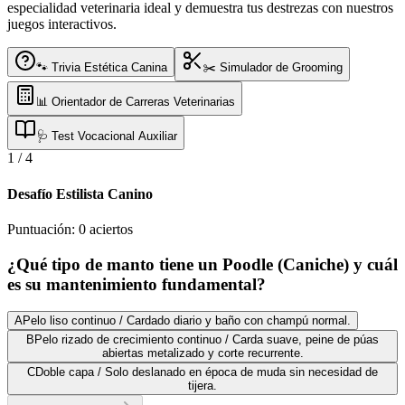
especialidad veterinaria ideal y demuestra tus destrezas con nuestros
juegos interactivos.
🐾 Trivia Estética Canina
✂️ Simulador de Grooming
📊 Orientador de Carreras Veterinarias
🩺 Test Vocacional Auxiliar
1
/
4
Desafío Estilista Canino
Puntuación:
0
aciertos
¿Qué tipo de manto tiene un Poodle (Caniche) y cuál
es su mantenimiento fundamental?
A
Pelo liso continuo / Cardado diario y baño con champú normal.
B
Pelo rizado de crecimiento continuo / Carda suave, peine de púas
abiertas metalizado y corte recurrente.
C
Doble capa / Solo deslanado en época de muda sin necesidad de
tijera.