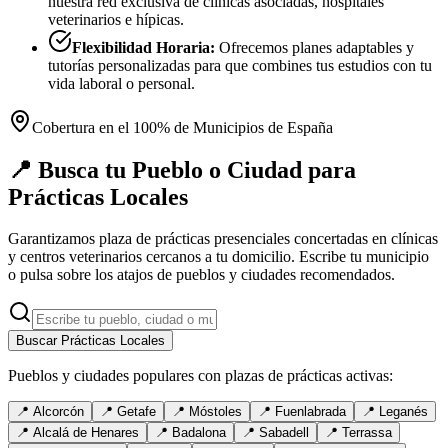
nuestra red exclusiva de clínicas asociadas, hospitales
veterinarios e hípicas.
Flexibilidad Horaria:
Ofrecemos planes adaptables y
tutorías personalizadas para que combines tus estudios con tu
vida laboral o personal.
Cobertura en el 100% de Municipios de España
📍 Busca tu Pueblo o Ciudad para
Prácticas Locales
Garantizamos plaza de prácticas presenciales concertadas en clínicas
y centros veterinarios cercanos a tu domicilio. Escribe tu municipio
o pulsa sobre los atajos de pueblos y ciudades recomendados.
Buscar Prácticas Locales
Pueblos y ciudades populares con plazas de prácticas activas:
📍
Alcorcón
📍
Getafe
📍
Móstoles
📍
Fuenlabrada
📍
Leganés
📍
Alcalá de Henares
📍
Badalona
📍
Sabadell
📍
Terrassa