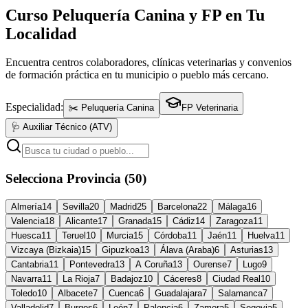
Curso Peluquería Canina y FP en Tu
Localidad
Encuentra centros colaboradores, clínicas veterinarias y convenios
de formación práctica en tu municipio o pueblo más cercano.
Especialidad:
✂️ Peluquería Canina
FP Veterinaria
🩺 Auxiliar Técnico (ATV)
Selecciona Provincia (50)
Almería
14
Sevilla
20
Madrid
25
Barcelona
22
Málaga
16
Valencia
18
Alicante
17
Granada
15
Cádiz
14
Zaragoza
11
Huesca
11
Teruel
10
Murcia
15
Córdoba
11
Jaén
11
Huelva
11
Vizcaya (Bizkaia)
15
Gipuzkoa
13
Álava (Araba)
6
Asturias
13
Cantabria
11
Pontevedra
13
A Coruña
13
Ourense
7
Lugo
9
Navarra
11
La Rioja
7
Badajoz
10
Cáceres
8
Ciudad Real
10
Toledo
10
Albacete
7
Cuenca
6
Guadalajara
7
Salamanca
7
Valladolid
7
Burgos
6
León
7
Palencia
6
Zamora
5
Segovia
5