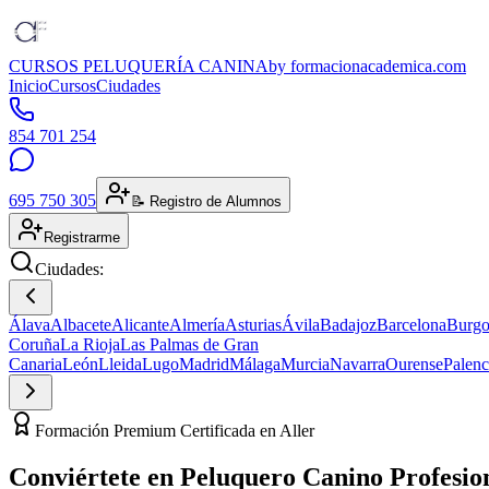
CURSOS PELUQUERÍA CANINA
by formacionacademica.com
Inicio
Cursos
Ciudades
854 701 254
695 750 305
📝 Registro de Alumnos
Registrarme
Ciudades:
Álava
Albacete
Alicante
Almería
Asturias
Ávila
Badajoz
Barcelona
Burgo
Coruña
La Rioja
Las Palmas de Gran
Canaria
León
Lleida
Lugo
Madrid
Málaga
Murcia
Navarra
Ourense
Palenc
Formación Premium Certificada en Aller
Conviértete en
Peluquero Canino
Profesio