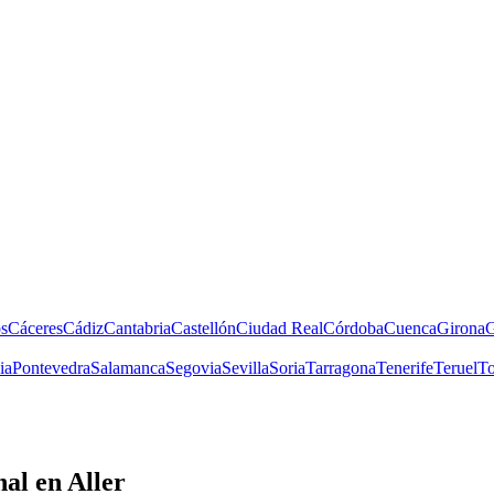
s
Cáceres
Cádiz
Cantabria
Castellón
Ciudad Real
Córdoba
Cuenca
Girona
G
ia
Pontevedra
Salamanca
Segovia
Sevilla
Soria
Tarragona
Tenerife
Teruel
To
nal
en Aller