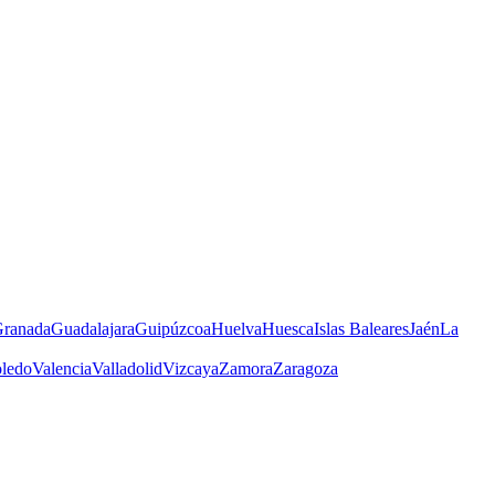
ranada
Guadalajara
Guipúzcoa
Huelva
Huesca
Islas Baleares
Jaén
La
ledo
Valencia
Valladolid
Vizcaya
Zamora
Zaragoza