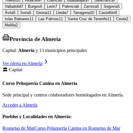
Toledo
10
Albacete
7
Cuenca
6
Guadalajara
7
Salamanca
7
Valladolid
7
Burgos
6
León
7
Palencia
6
Zamora
5
Segovia
5
Ávila
5
Soria
5
Girona
11
Lleida
7
Tarragona
10
Castellón
9
Islas Baleares
11
Las Palmas
11
Santa Cruz de Tenerife
11
Ceuta
2
Melilla
2
Provincia de
Almería
Capital:
Almería
y
13
municipios principales
Ver oferta en
Almería
🏛️ Capital
Curso Peluquería Canina en Almería
Sede principal y centros colaboradores homologados en
Almería
.
Acceder a
Almería
Pueblos y Localidades en
Almería
:
Roquetas de Mar
Curso Peluquería Canina en Roquetas de Mar