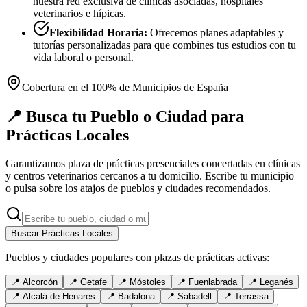
nuestra red exclusiva de clínicas asociadas, hospitales
veterinarios e hípicas.
Flexibilidad Horaria:
Ofrecemos planes adaptables y
tutorías personalizadas para que combines tus estudios con tu
vida laboral o personal.
Cobertura en el 100% de Municipios de España
📍 Busca tu Pueblo o Ciudad para
Prácticas Locales
Garantizamos plaza de prácticas presenciales concertadas en clínicas
y centros veterinarios cercanos a tu domicilio. Escribe tu municipio
o pulsa sobre los atajos de pueblos y ciudades recomendados.
Buscar Prácticas Locales
Pueblos y ciudades populares con plazas de prácticas activas:
📍
Alcorcón
📍
Getafe
📍
Móstoles
📍
Fuenlabrada
📍
Leganés
📍
Alcalá de Henares
📍
Badalona
📍
Sabadell
📍
Terrassa