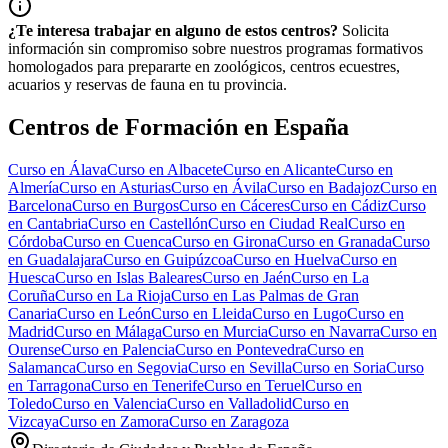
¿Te interesa trabajar en alguno de estos centros?
Solicita
información sin compromiso sobre nuestros programas formativos
homologados para prepararte en zoológicos, centros ecuestres,
acuarios y reservas de fauna en tu provincia.
Centros de Formación en España
Curso en
Álava
Curso en
Albacete
Curso en
Alicante
Curso en
Almería
Curso en
Asturias
Curso en
Ávila
Curso en
Badajoz
Curso en
Barcelona
Curso en
Burgos
Curso en
Cáceres
Curso en
Cádiz
Curso
en
Cantabria
Curso en
Castellón
Curso en
Ciudad Real
Curso en
Córdoba
Curso en
Cuenca
Curso en
Girona
Curso en
Granada
Curso
en
Guadalajara
Curso en
Guipúzcoa
Curso en
Huelva
Curso en
Huesca
Curso en
Islas Baleares
Curso en
Jaén
Curso en
La
Coruña
Curso en
La Rioja
Curso en
Las Palmas de Gran
Canaria
Curso en
León
Curso en
Lleida
Curso en
Lugo
Curso en
Madrid
Curso en
Málaga
Curso en
Murcia
Curso en
Navarra
Curso en
Ourense
Curso en
Palencia
Curso en
Pontevedra
Curso en
Salamanca
Curso en
Segovia
Curso en
Sevilla
Curso en
Soria
Curso
en
Tarragona
Curso en
Tenerife
Curso en
Teruel
Curso en
Toledo
Curso en
Valencia
Curso en
Valladolid
Curso en
Vizcaya
Curso en
Zamora
Curso en
Zaragoza