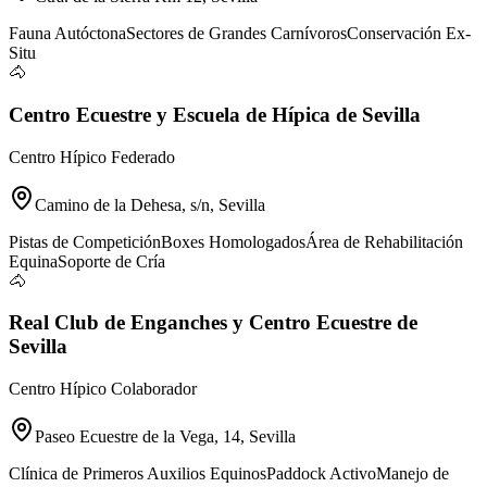
Fauna Autóctona
Sectores de Grandes Carnívoros
Conservación Ex-
Situ
🐴
Centro Ecuestre y Escuela de Hípica de Sevilla
Centro Hípico Federado
Camino de la Dehesa, s/n, Sevilla
Pistas de Competición
Boxes Homologados
Área de Rehabilitación
Equina
Soporte de Cría
🐴
Real Club de Enganches y Centro Ecuestre de
Sevilla
Centro Hípico Colaborador
Paseo Ecuestre de la Vega, 14, Sevilla
Clínica de Primeros Auxilios Equinos
Paddock Activo
Manejo de