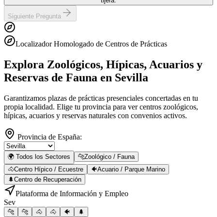
tijera.
Siguiente Pregunta
Localizador Homologado de Centros de Prácticas
Explora Zoológicos, Hípicas, Acuarios y
Reservas de Fauna
en Sevilla
Garantizamos plazas de prácticas presenciales concertadas en tu
propia localidad. Elige tu provincia para ver centros zoológicos,
hípicas, acuarios y reservas naturales con convenios activos.
Provincia de España:
🌍 Todos los Sectores
🐆
Zoológico / Fauna
🐴
Centro Hípico / Ecuestre
🐠
Acuario / Parque Marino
🌲
Centro de Recuperación
Plataforma de Información y Empleo
Sev
🐆
🐆
🐴
🐴
🐠
🌲