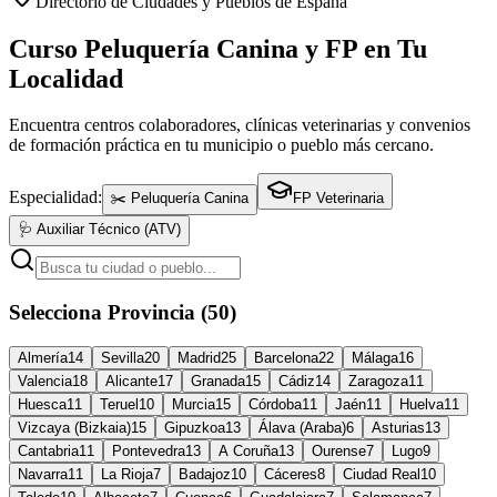
Directorio de Ciudades y Pueblos de España
Curso Peluquería Canina y FP en Tu
Localidad
Encuentra centros colaboradores, clínicas veterinarias y convenios
de formación práctica en tu municipio o pueblo más cercano.
Especialidad:
✂️ Peluquería Canina
FP Veterinaria
🩺 Auxiliar Técnico (ATV)
Selecciona Provincia (50)
Almería
14
Sevilla
20
Madrid
25
Barcelona
22
Málaga
16
Valencia
18
Alicante
17
Granada
15
Cádiz
14
Zaragoza
11
Huesca
11
Teruel
10
Murcia
15
Córdoba
11
Jaén
11
Huelva
11
Vizcaya (Bizkaia)
15
Gipuzkoa
13
Álava (Araba)
6
Asturias
13
Cantabria
11
Pontevedra
13
A Coruña
13
Ourense
7
Lugo
9
Navarra
11
La Rioja
7
Badajoz
10
Cáceres
8
Ciudad Real
10