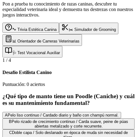
Pon a prueba tu conocimiento de razas caninas, descubre tu
especialidad veterinaria ideal y demuestra tus destrezas con nuestros
juegos interactivos.
🐾 Trivia Estética Canina
✂️ Simulador de Grooming
📊 Orientador de Carreras Veterinarias
🩺 Test Vocacional Auxiliar
1
/
4
Desafío Estilista Canino
Puntuación:
0
aciertos
¿Qué tipo de manto tiene un Poodle (Caniche) y cuál
es su mantenimiento fundamental?
A
Pelo liso continuo / Cardado diario y baño con champú normal.
B
Pelo rizado de crecimiento continuo / Carda suave, peine de púas
abiertas metalizado y corte recurrente.
C
Doble capa / Solo deslanado en época de muda sin necesidad de