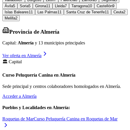
Ávila
5
Soria
5
Girona
11
Lleida
7
Tarragona
10
Castellón
9
Islas Baleares
11
Las Palmas
11
Santa Cruz de Tenerife
11
Ceuta
2
Melilla
2
Provincia de
Almería
Capital:
Almería
y
13
municipios principales
Ver oferta en
Almería
🏛️ Capital
Curso Peluquería Canina en Almería
Sede principal y centros colaboradores homologados en
Almería
.
Acceder a
Almería
Pueblos y Localidades en
Almería
:
Roquetas de Mar
Curso Peluquería Canina en Roquetas de Mar