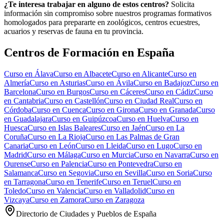
¿Te interesa trabajar en alguno de estos centros?
Solicita
información sin compromiso sobre nuestros programas formativos
homologados para prepararte en zoológicos, centros ecuestres,
acuarios y reservas de fauna en tu provincia.
Centros de Formación en España
Curso en
Álava
Curso en
Albacete
Curso en
Alicante
Curso en
Almería
Curso en
Asturias
Curso en
Ávila
Curso en
Badajoz
Curso en
Barcelona
Curso en
Burgos
Curso en
Cáceres
Curso en
Cádiz
Curso
en
Cantabria
Curso en
Castellón
Curso en
Ciudad Real
Curso en
Córdoba
Curso en
Cuenca
Curso en
Girona
Curso en
Granada
Curso
en
Guadalajara
Curso en
Guipúzcoa
Curso en
Huelva
Curso en
Huesca
Curso en
Islas Baleares
Curso en
Jaén
Curso en
La
Coruña
Curso en
La Rioja
Curso en
Las Palmas de Gran
Canaria
Curso en
León
Curso en
Lleida
Curso en
Lugo
Curso en
Madrid
Curso en
Málaga
Curso en
Murcia
Curso en
Navarra
Curso en
Ourense
Curso en
Palencia
Curso en
Pontevedra
Curso en
Salamanca
Curso en
Segovia
Curso en
Sevilla
Curso en
Soria
Curso
en
Tarragona
Curso en
Tenerife
Curso en
Teruel
Curso en
Toledo
Curso en
Valencia
Curso en
Valladolid
Curso en
Vizcaya
Curso en
Zamora
Curso en
Zaragoza
Directorio de Ciudades y Pueblos de España