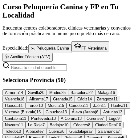
Curso Peluquería Canina y FP en Tu
Localidad
Encuentra centros colaboradores, clínicas veterinarias y convenios
de formación práctica en tu municipio o pueblo más cercano.
Especialidad:
✂️ Peluquería Canina
FP Veterinaria
🩺 Auxiliar Técnico (ATV)
Selecciona Provincia (50)
Almería
14
Sevilla
20
Madrid
25
Barcelona
22
Málaga
16
Valencia
18
Alicante
17
Granada
15
Cádiz
14
Zaragoza
11
Huesca
11
Teruel
10
Murcia
15
Córdoba
11
Jaén
11
Huelva
11
Vizcaya (Bizkaia)
15
Gipuzkoa
13
Álava (Araba)
6
Asturias
13
Cantabria
11
Pontevedra
13
A Coruña
13
Ourense
7
Lugo
9
Navarra
11
La Rioja
7
Badajoz
10
Cáceres
8
Ciudad Real
10
Toledo
10
Albacete
7
Cuenca
6
Guadalajara
7
Salamanca
7
Valladolid
7
Burgos
6
León
7
Palencia
6
Zamora
5
Segovia
5