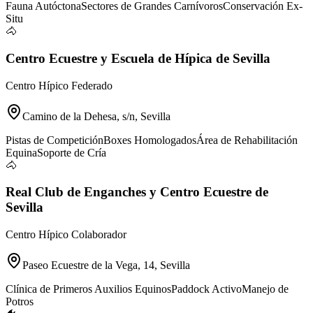
Fauna Autóctona
Sectores de Grandes Carnívoros
Conservación Ex-
Situ
🐴
Centro Ecuestre y Escuela de Hípica de Sevilla
Centro Hípico Federado
Camino de la Dehesa, s/n, Sevilla
Pistas de Competición
Boxes Homologados
Área de Rehabilitación
Equina
Soporte de Cría
🐴
Real Club de Enganches y Centro Ecuestre de
Sevilla
Centro Hípico Colaborador
Paseo Ecuestre de la Vega, 14, Sevilla
Clínica de Primeros Auxilios Equinos
Paddock Activo
Manejo de
Potros