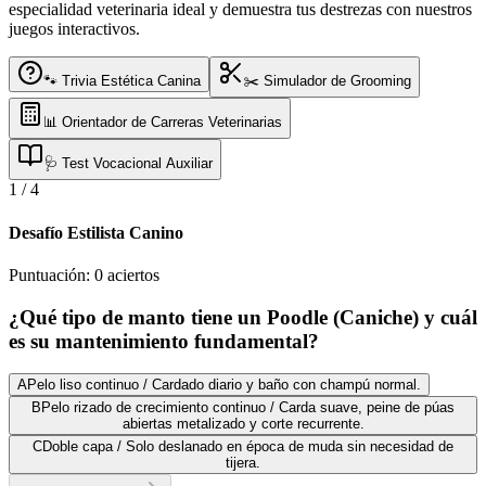
especialidad veterinaria ideal y demuestra tus destrezas con nuestros
juegos interactivos.
🐾 Trivia Estética Canina
✂️ Simulador de Grooming
📊 Orientador de Carreras Veterinarias
🩺 Test Vocacional Auxiliar
1
/
4
Desafío Estilista Canino
Puntuación:
0
aciertos
¿Qué tipo de manto tiene un Poodle (Caniche) y cuál
es su mantenimiento fundamental?
A
Pelo liso continuo / Cardado diario y baño con champú normal.
B
Pelo rizado de crecimiento continuo / Carda suave, peine de púas
abiertas metalizado y corte recurrente.
C
Doble capa / Solo deslanado en época de muda sin necesidad de
tijera.