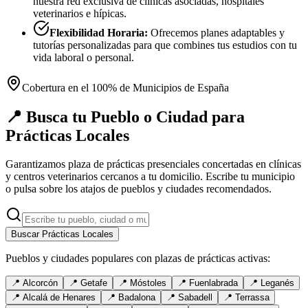
nuestra red exclusiva de clínicas asociadas, hospitales
veterinarios e hípicas.
Flexibilidad Horaria:
Ofrecemos planes adaptables y
tutorías personalizadas para que combines tus estudios con tu
vida laboral o personal.
Cobertura en el 100% de Municipios de España
📍 Busca tu Pueblo o Ciudad para
Prácticas Locales
Garantizamos plaza de prácticas presenciales concertadas en clínicas
y centros veterinarios cercanos a tu domicilio. Escribe tu municipio
o pulsa sobre los atajos de pueblos y ciudades recomendados.
Buscar Prácticas Locales
Pueblos y ciudades populares con plazas de prácticas activas:
📍
Alcorcón
📍
Getafe
📍
Móstoles
📍
Fuenlabrada
📍
Leganés
📍
Alcalá de Henares
📍
Badalona
📍
Sabadell
📍
Terrassa