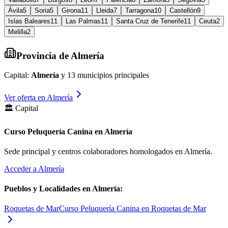
Ávila
5
Soria
5
Girona
11
Lleida
7
Tarragona
10
Castellón
9
Islas Baleares
11
Las Palmas
11
Santa Cruz de Tenerife
11
Ceuta
2
Melilla
2
Provincia de
Almería
Capital:
Almería
y
13
municipios principales
Ver oferta en
Almería
🏛️ Capital
Curso Peluquería Canina en Almería
Sede principal y centros colaboradores homologados en
Almería
.
Acceder a
Almería
Pueblos y Localidades en
Almería
:
Roquetas de Mar
Curso Peluquería Canina en Roquetas de Mar