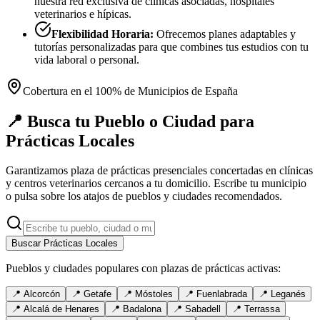
nuestra red exclusiva de clínicas asociadas, hospitales
veterinarios e hípicas.
Flexibilidad Horaria:
Ofrecemos planes adaptables y
tutorías personalizadas para que combines tus estudios con tu
vida laboral o personal.
Cobertura en el 100% de Municipios de España
📍 Busca tu Pueblo o Ciudad para
Prácticas Locales
Garantizamos plaza de prácticas presenciales concertadas en clínicas
y centros veterinarios cercanos a tu domicilio. Escribe tu municipio
o pulsa sobre los atajos de pueblos y ciudades recomendados.
Buscar Prácticas Locales
Pueblos y ciudades populares con plazas de prácticas activas:
📍
Alcorcón
📍
Getafe
📍
Móstoles
📍
Fuenlabrada
📍
Leganés
📍
Alcalá de Henares
📍
Badalona
📍
Sabadell
📍
Terrassa