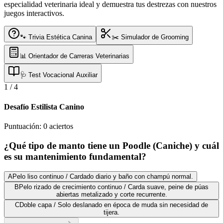
especialidad veterinaria ideal y demuestra tus destrezas con nuestros
juegos interactivos.
🐾 Trivia Estética Canina
✂️ Simulador de Grooming
📊 Orientador de Carreras Veterinarias
🩺 Test Vocacional Auxiliar
1
/
4
Desafío Estilista Canino
Puntuación:
0
aciertos
¿Qué tipo de manto tiene un Poodle (Caniche) y cuál
es su mantenimiento fundamental?
A
Pelo liso continuo / Cardado diario y baño con champú normal.
B
Pelo rizado de crecimiento continuo / Carda suave, peine de púas
abiertas metalizado y corte recurrente.
C
Doble capa / Solo deslanado en época de muda sin necesidad de
tijera.