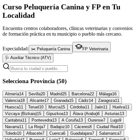
Curso Peluquería Canina y FP en Tu
Localidad
Encuentra centros colaboradores, clínicas veterinarias y convenios
de formación práctica en tu municipio o pueblo más cercano.
Especialidad:
✂️ Peluquería Canina
FP Veterinaria
🩺 Auxiliar Técnico (ATV)
Selecciona Provincia (50)
Almería
14
Sevilla
20
Madrid
25
Barcelona
22
Málaga
16
Valencia
18
Alicante
17
Granada
15
Cádiz
14
Zaragoza
11
Huesca
11
Teruel
10
Murcia
15
Córdoba
11
Jaén
11
Huelva
11
Vizcaya (Bizkaia)
15
Gipuzkoa
13
Álava (Araba)
6
Asturias
13
Cantabria
11
Pontevedra
13
A Coruña
13
Ourense
7
Lugo
9
Navarra
11
La Rioja
7
Badajoz
10
Cáceres
8
Ciudad Real
10
Toledo
10
Albacete
7
Cuenca
6
Guadalajara
7
Salamanca
7
Valladolid
7
Burgos
6
León
7
Palencia
6
Zamora
5
Segovia
5