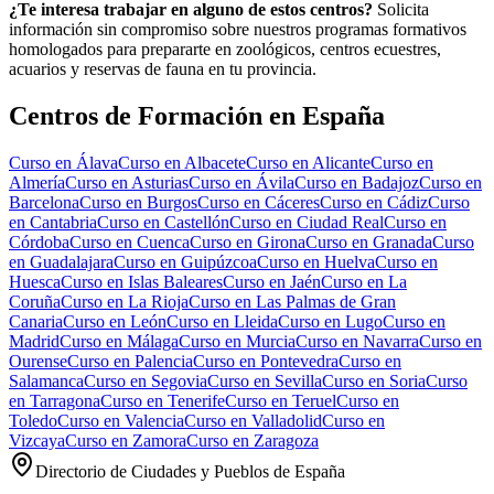
¿Te interesa trabajar en alguno de estos centros?
Solicita
información sin compromiso sobre nuestros programas formativos
homologados para prepararte en zoológicos, centros ecuestres,
acuarios y reservas de fauna en tu provincia.
Centros de Formación en España
Curso en
Álava
Curso en
Albacete
Curso en
Alicante
Curso en
Almería
Curso en
Asturias
Curso en
Ávila
Curso en
Badajoz
Curso en
Barcelona
Curso en
Burgos
Curso en
Cáceres
Curso en
Cádiz
Curso
en
Cantabria
Curso en
Castellón
Curso en
Ciudad Real
Curso en
Córdoba
Curso en
Cuenca
Curso en
Girona
Curso en
Granada
Curso
en
Guadalajara
Curso en
Guipúzcoa
Curso en
Huelva
Curso en
Huesca
Curso en
Islas Baleares
Curso en
Jaén
Curso en
La
Coruña
Curso en
La Rioja
Curso en
Las Palmas de Gran
Canaria
Curso en
León
Curso en
Lleida
Curso en
Lugo
Curso en
Madrid
Curso en
Málaga
Curso en
Murcia
Curso en
Navarra
Curso en
Ourense
Curso en
Palencia
Curso en
Pontevedra
Curso en
Salamanca
Curso en
Segovia
Curso en
Sevilla
Curso en
Soria
Curso
en
Tarragona
Curso en
Tenerife
Curso en
Teruel
Curso en
Toledo
Curso en
Valencia
Curso en
Valladolid
Curso en
Vizcaya
Curso en
Zamora
Curso en
Zaragoza
Directorio de Ciudades y Pueblos de España