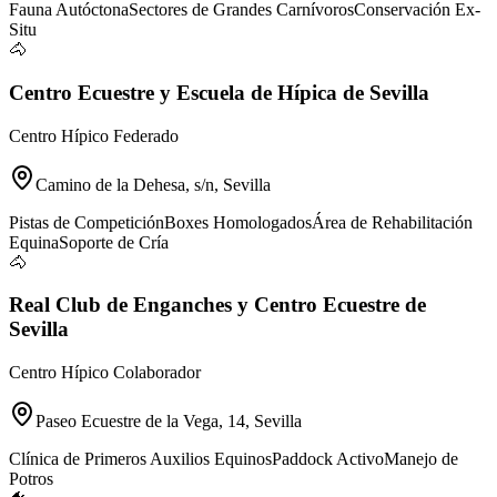
Fauna Autóctona
Sectores de Grandes Carnívoros
Conservación Ex-
Situ
🐴
Centro Ecuestre y Escuela de Hípica de Sevilla
Centro Hípico Federado
Camino de la Dehesa, s/n, Sevilla
Pistas de Competición
Boxes Homologados
Área de Rehabilitación
Equina
Soporte de Cría
🐴
Real Club de Enganches y Centro Ecuestre de
Sevilla
Centro Hípico Colaborador
Paseo Ecuestre de la Vega, 14, Sevilla
Clínica de Primeros Auxilios Equinos
Paddock Activo
Manejo de
Potros