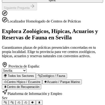
tijera.
Siguiente Pregunta
Localizador Homologado de Centros de Prácticas
Explora Zoológicos, Hípicas, Acuarios y
Reservas de Fauna
en Sevilla
Garantizamos plazas de prácticas presenciales concertadas en tu
propia localidad. Elige tu provincia para ver centros zoológicos,
hípicas, acuarios y reservas naturales con convenios activos.
Provincia de España:
🌍 Todos los Sectores
🐆
Zoológico / Fauna
🐴
Centro Hípico / Ecuestre
🐠
Acuario / Parque Marino
🌲
Centro de Recuperación
Plataforma de Información y Empleo
Sev
🐆
🐆
🐴
🐴
🐠
🌲