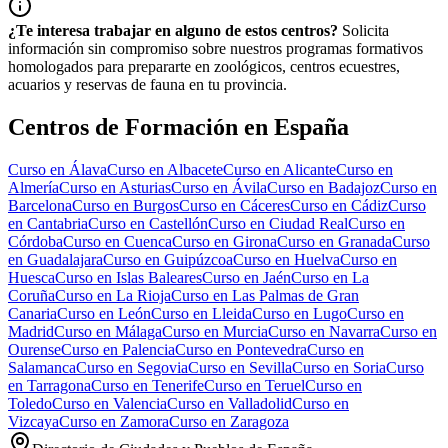
¿Te interesa trabajar en alguno de estos centros?
Solicita
información sin compromiso sobre nuestros programas formativos
homologados para prepararte en zoológicos, centros ecuestres,
acuarios y reservas de fauna en tu provincia.
Centros de Formación en España
Curso en
Álava
Curso en
Albacete
Curso en
Alicante
Curso en
Almería
Curso en
Asturias
Curso en
Ávila
Curso en
Badajoz
Curso en
Barcelona
Curso en
Burgos
Curso en
Cáceres
Curso en
Cádiz
Curso
en
Cantabria
Curso en
Castellón
Curso en
Ciudad Real
Curso en
Córdoba
Curso en
Cuenca
Curso en
Girona
Curso en
Granada
Curso
en
Guadalajara
Curso en
Guipúzcoa
Curso en
Huelva
Curso en
Huesca
Curso en
Islas Baleares
Curso en
Jaén
Curso en
La
Coruña
Curso en
La Rioja
Curso en
Las Palmas de Gran
Canaria
Curso en
León
Curso en
Lleida
Curso en
Lugo
Curso en
Madrid
Curso en
Málaga
Curso en
Murcia
Curso en
Navarra
Curso en
Ourense
Curso en
Palencia
Curso en
Pontevedra
Curso en
Salamanca
Curso en
Segovia
Curso en
Sevilla
Curso en
Soria
Curso
en
Tarragona
Curso en
Tenerife
Curso en
Teruel
Curso en
Toledo
Curso en
Valencia
Curso en
Valladolid
Curso en
Vizcaya
Curso en
Zamora
Curso en
Zaragoza