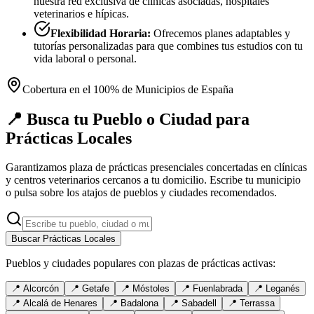
nuestra red exclusiva de clínicas asociadas, hospitales
veterinarios e hípicas.
Flexibilidad Horaria:
Ofrecemos planes adaptables y
tutorías personalizadas para que combines tus estudios con tu
vida laboral o personal.
Cobertura en el 100% de Municipios de España
📍 Busca tu Pueblo o Ciudad para
Prácticas Locales
Garantizamos plaza de prácticas presenciales concertadas en clínicas
y centros veterinarios cercanos a tu domicilio. Escribe tu municipio
o pulsa sobre los atajos de pueblos y ciudades recomendados.
Buscar Prácticas Locales
Pueblos y ciudades populares con plazas de prácticas activas:
📍
Alcorcón
📍
Getafe
📍
Móstoles
📍
Fuenlabrada
📍
Leganés
📍
Alcalá de Henares
📍
Badalona
📍
Sabadell
📍
Terrassa