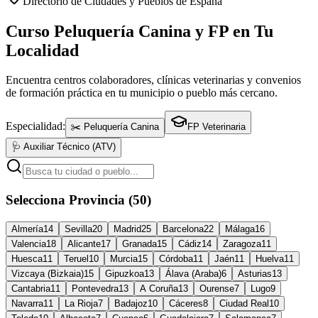
Directorio de Ciudades y Pueblos de España
Curso Peluquería Canina y FP en Tu
Localidad
Encuentra centros colaboradores, clínicas veterinarias y convenios
de formación práctica en tu municipio o pueblo más cercano.
Especialidad:
✂️ Peluquería Canina
FP Veterinaria
🩺 Auxiliar Técnico (ATV)
Selecciona Provincia (50)
Almería
14
Sevilla
20
Madrid
25
Barcelona
22
Málaga
16
Valencia
18
Alicante
17
Granada
15
Cádiz
14
Zaragoza
11
Huesca
11
Teruel
10
Murcia
15
Córdoba
11
Jaén
11
Huelva
11
Vizcaya (Bizkaia)
15
Gipuzkoa
13
Álava (Araba)
6
Asturias
13
Cantabria
11
Pontevedra
13
A Coruña
13
Ourense
7
Lugo
9
Navarra
11
La Rioja
7
Badajoz
10
Cáceres
8
Ciudad Real
10