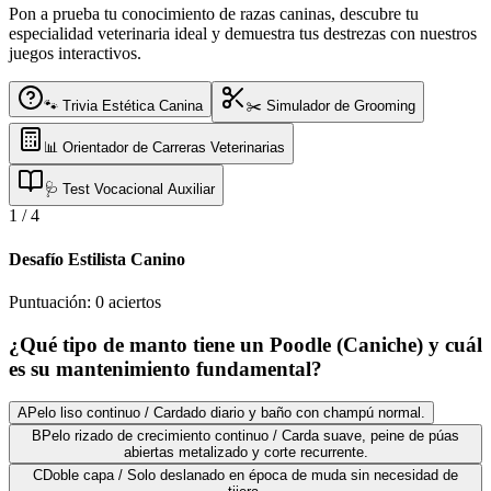
Pon a prueba tu conocimiento de razas caninas, descubre tu
especialidad veterinaria ideal y demuestra tus destrezas con nuestros
juegos interactivos.
🐾 Trivia Estética Canina
✂️ Simulador de Grooming
📊 Orientador de Carreras Veterinarias
🩺 Test Vocacional Auxiliar
1
/
4
Desafío Estilista Canino
Puntuación:
0
aciertos
¿Qué tipo de manto tiene un Poodle (Caniche) y cuál
es su mantenimiento fundamental?
A
Pelo liso continuo / Cardado diario y baño con champú normal.
B
Pelo rizado de crecimiento continuo / Carda suave, peine de púas
abiertas metalizado y corte recurrente.
C
Doble capa / Solo deslanado en época de muda sin necesidad de