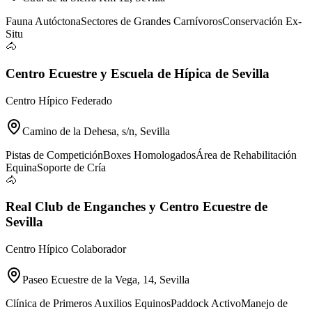
Fauna Autóctona
Sectores de Grandes Carnívoros
Conservación Ex-
Situ
🐴
Centro Ecuestre y Escuela de Hípica de Sevilla
Centro Hípico Federado
Camino de la Dehesa, s/n, Sevilla
Pistas de Competición
Boxes Homologados
Área de Rehabilitación
Equina
Soporte de Cría
🐴
Real Club de Enganches y Centro Ecuestre de
Sevilla
Centro Hípico Colaborador
Paseo Ecuestre de la Vega, 14, Sevilla
Clínica de Primeros Auxilios Equinos
Paddock Activo
Manejo de