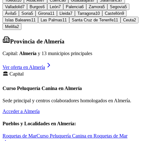
Toledo
10
Albacete
7
Cuenca
6
Guadalajara
7
Salamanca
7
Valladolid
7
Burgos
6
León
7
Palencia
6
Zamora
5
Segovia
5
Ávila
5
Soria
5
Girona
11
Lleida
7
Tarragona
10
Castellón
9
Islas Baleares
11
Las Palmas
11
Santa Cruz de Tenerife
11
Ceuta
2
Melilla
2
Provincia de
Almería
Capital:
Almería
y
13
municipios principales
Ver oferta en
Almería
🏛️ Capital
Curso Peluquería Canina en Almería
Sede principal y centros colaboradores homologados en
Almería
.
Acceder a
Almería
Pueblos y Localidades en
Almería
:
Roquetas de Mar
Curso Peluquería Canina en Roquetas de Mar