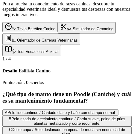
Pon a prueba tu conocimiento de razas caninas, descubre tu
especialidad veterinaria ideal y demuestra tus destrezas con nuestros
juegos interactivos.
🐾 Trivia Estética Canina
✂️ Simulador de Grooming
📊 Orientador de Carreras Veterinarias
🩺 Test Vocacional Auxiliar
1
/
4
Desafío Estilista Canino
Puntuación:
0
aciertos
¿Qué tipo de manto tiene un Poodle (Caniche) y cuál
es su mantenimiento fundamental?
A
Pelo liso continuo / Cardado diario y baño con champú normal.
B
Pelo rizado de crecimiento continuo / Carda suave, peine de púas
abiertas metalizado y corte recurrente.
C
Doble capa / Solo deslanado en época de muda sin necesidad de