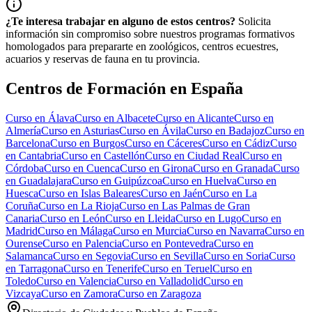
¿Te interesa trabajar en alguno de estos centros?
Solicita
información sin compromiso sobre nuestros programas formativos
homologados para prepararte en zoológicos, centros ecuestres,
acuarios y reservas de fauna en tu provincia.
Centros de Formación en España
Curso en
Álava
Curso en
Albacete
Curso en
Alicante
Curso en
Almería
Curso en
Asturias
Curso en
Ávila
Curso en
Badajoz
Curso en
Barcelona
Curso en
Burgos
Curso en
Cáceres
Curso en
Cádiz
Curso
en
Cantabria
Curso en
Castellón
Curso en
Ciudad Real
Curso en
Córdoba
Curso en
Cuenca
Curso en
Girona
Curso en
Granada
Curso
en
Guadalajara
Curso en
Guipúzcoa
Curso en
Huelva
Curso en
Huesca
Curso en
Islas Baleares
Curso en
Jaén
Curso en
La
Coruña
Curso en
La Rioja
Curso en
Las Palmas de Gran
Canaria
Curso en
León
Curso en
Lleida
Curso en
Lugo
Curso en
Madrid
Curso en
Málaga
Curso en
Murcia
Curso en
Navarra
Curso en
Ourense
Curso en
Palencia
Curso en
Pontevedra
Curso en
Salamanca
Curso en
Segovia
Curso en
Sevilla
Curso en
Soria
Curso
en
Tarragona
Curso en
Tenerife
Curso en
Teruel
Curso en
Toledo
Curso en
Valencia
Curso en
Valladolid
Curso en
Vizcaya
Curso en
Zamora
Curso en
Zaragoza