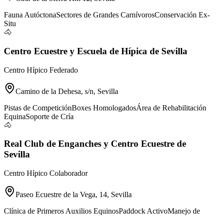
Fauna Autóctona
Sectores de Grandes Carnívoros
Conservación Ex-
Situ
🐴
Centro Ecuestre y Escuela de Hípica de Sevilla
Centro Hípico Federado
Camino de la Dehesa, s/n, Sevilla
Pistas de Competición
Boxes Homologados
Área de Rehabilitación
Equina
Soporte de Cría
🐴
Real Club de Enganches y Centro Ecuestre de
Sevilla
Centro Hípico Colaborador
Paseo Ecuestre de la Vega, 14, Sevilla
Clínica de Primeros Auxilios Equinos
Paddock Activo
Manejo de