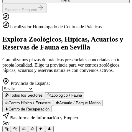
tijera.
Siguiente Pregunta
Localizador Homologado de Centros de Prácticas
Explora Zoológicos, Hípicas, Acuarios y
Reservas de Fauna
en Sevilla
Garantizamos plazas de prácticas presenciales concertadas en tu
propia localidad. Elige tu provincia para ver centros zoológicos,
hípicas, acuarios y reservas naturales con convenios activos.
Provincia de España:
🌍 Todos los Sectores
🐆
Zoológico / Fauna
🐴
Centro Hípico / Ecuestre
🐠
Acuario / Parque Marino
🌲
Centro de Recuperación
Plataforma de Información y Empleo
Sev
🐆
🐆
🐴
🐴
🐠
🌲