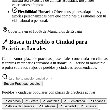
nuestra red exclusiva de clínicas asociadas, hospitales
veterinarios e hípicas.
Flexibilidad Horaria:
Ofrecemos planes adaptables y
tutorías personalizadas para que combines tus estudios con tu
vida laboral o personal.
Cobertura en el 100% de Municipios de España
📍 Busca tu Pueblo o Ciudad para
Prácticas Locales
Garantizamos plaza de prácticas presenciales concertadas en clínicas
y centros veterinarios cercanos a tu domicilio. Escribe tu municipio
o pulsa sobre los atajos de pueblos y ciudades recomendados.
Buscar Prácticas Locales
Pueblos y ciudades populares con plazas de prácticas activas:
📍
Alcorcón
📍
Getafe
📍
Móstoles
📍
Fuenlabrada
📍
Leganés
📍
Alcalá de Henares
📍
Badalona
📍
Sabadell
📍
Terrassa