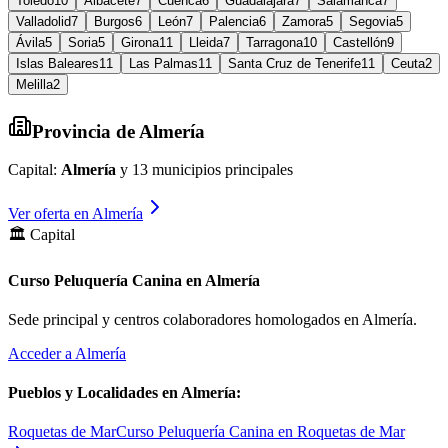
Toledo
10
Albacete
7
Cuenca
6
Guadalajara
7
Salamanca
7
Valladolid
7
Burgos
6
León
7
Palencia
6
Zamora
5
Segovia
5
Ávila
5
Soria
5
Girona
11
Lleida
7
Tarragona
10
Castellón
9
Islas Baleares
11
Las Palmas
11
Santa Cruz de Tenerife
11
Ceuta
2
Melilla
2
Provincia de
Almería
Capital:
Almería
y
13
municipios principales
Ver oferta en
Almería
🏛️ Capital
Curso Peluquería Canina en Almería
Sede principal y centros colaboradores homologados en
Almería
.
Acceder a
Almería
Pueblos y Localidades en
Almería
:
Roquetas de Mar
Curso Peluquería Canina en Roquetas de Mar