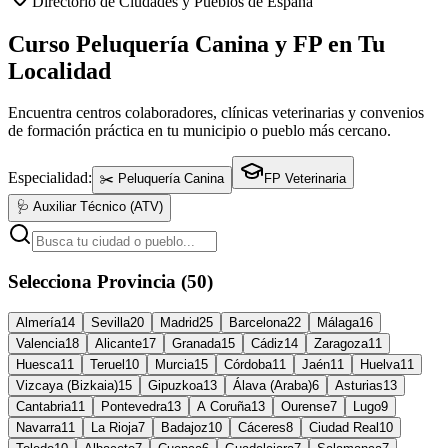
Directorio de Ciudades y Pueblos de España
Curso Peluquería Canina y FP en Tu
Localidad
Encuentra centros colaboradores, clínicas veterinarias y convenios
de formación práctica en tu municipio o pueblo más cercano.
Especialidad:
✂️ Peluquería Canina
FP Veterinaria
🩺 Auxiliar Técnico (ATV)
Selecciona Provincia (50)
Almería
14
Sevilla
20
Madrid
25
Barcelona
22
Málaga
16
Valencia
18
Alicante
17
Granada
15
Cádiz
14
Zaragoza
11
Huesca
11
Teruel
10
Murcia
15
Córdoba
11
Jaén
11
Huelva
11
Vizcaya (Bizkaia)
15
Gipuzkoa
13
Álava (Araba)
6
Asturias
13
Cantabria
11
Pontevedra
13
A Coruña
13
Ourense
7
Lugo
9
Navarra
11
La Rioja
7
Badajoz
10
Cáceres
8
Ciudad Real
10