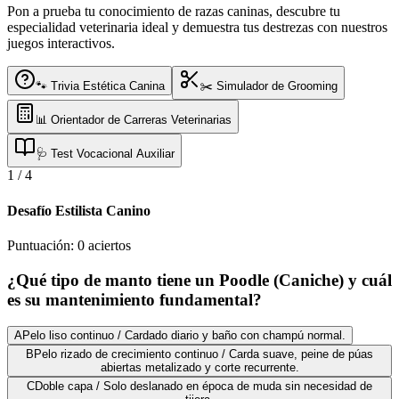
Pon a prueba tu conocimiento de razas caninas, descubre tu
especialidad veterinaria ideal y demuestra tus destrezas con nuestros
juegos interactivos.
🐾 Trivia Estética Canina
✂️ Simulador de Grooming
📊 Orientador de Carreras Veterinarias
🩺 Test Vocacional Auxiliar
1
/
4
Desafío Estilista Canino
Puntuación:
0
aciertos
¿Qué tipo de manto tiene un Poodle (Caniche) y cuál
es su mantenimiento fundamental?
A
Pelo liso continuo / Cardado diario y baño con champú normal.
B
Pelo rizado de crecimiento continuo / Carda suave, peine de púas
abiertas metalizado y corte recurrente.
C
Doble capa / Solo deslanado en época de muda sin necesidad de