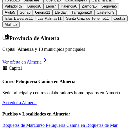
Toledo
10
Albacete
7
Cuenca
6
Guadalajara
7
Salamanca
7
Valladolid
7
Burgos
6
León
7
Palencia
6
Zamora
5
Segovia
5
Ávila
5
Soria
5
Girona
11
Lleida
7
Tarragona
10
Castellón
9
Islas Baleares
11
Las Palmas
11
Santa Cruz de Tenerife
11
Ceuta
2
Melilla
2
Provincia de
Almería
Capital:
Almería
y
13
municipios principales
Ver oferta en
Almería
🏛️ Capital
Curso Peluquería Canina en Almería
Sede principal y centros colaboradores homologados en
Almería
.
Acceder a
Almería
Pueblos y Localidades en
Almería
:
Roquetas de Mar
Curso Peluquería Canina en Roquetas de Mar