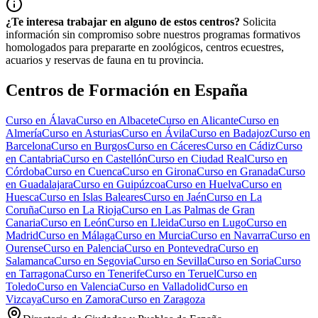
¿Te interesa trabajar en alguno de estos centros?
Solicita
información sin compromiso sobre nuestros programas formativos
homologados para prepararte en zoológicos, centros ecuestres,
acuarios y reservas de fauna en tu provincia.
Centros de Formación en España
Curso en
Álava
Curso en
Albacete
Curso en
Alicante
Curso en
Almería
Curso en
Asturias
Curso en
Ávila
Curso en
Badajoz
Curso en
Barcelona
Curso en
Burgos
Curso en
Cáceres
Curso en
Cádiz
Curso
en
Cantabria
Curso en
Castellón
Curso en
Ciudad Real
Curso en
Córdoba
Curso en
Cuenca
Curso en
Girona
Curso en
Granada
Curso
en
Guadalajara
Curso en
Guipúzcoa
Curso en
Huelva
Curso en
Huesca
Curso en
Islas Baleares
Curso en
Jaén
Curso en
La
Coruña
Curso en
La Rioja
Curso en
Las Palmas de Gran
Canaria
Curso en
León
Curso en
Lleida
Curso en
Lugo
Curso en
Madrid
Curso en
Málaga
Curso en
Murcia
Curso en
Navarra
Curso en
Ourense
Curso en
Palencia
Curso en
Pontevedra
Curso en
Salamanca
Curso en
Segovia
Curso en
Sevilla
Curso en
Soria
Curso
en
Tarragona
Curso en
Tenerife
Curso en
Teruel
Curso en
Toledo
Curso en
Valencia
Curso en
Valladolid
Curso en
Vizcaya
Curso en
Zamora
Curso en
Zaragoza