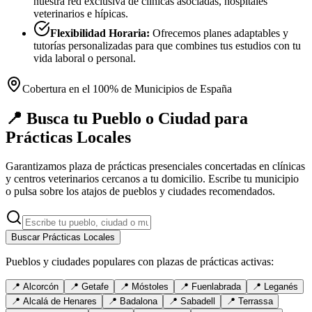
nuestra red exclusiva de clínicas asociadas, hospitales
veterinarios e hípicas.
Flexibilidad Horaria:
Ofrecemos planes adaptables y
tutorías personalizadas para que combines tus estudios con tu
vida laboral o personal.
Cobertura en el 100% de Municipios de España
📍 Busca tu Pueblo o Ciudad para
Prácticas Locales
Garantizamos plaza de prácticas presenciales concertadas en clínicas
y centros veterinarios cercanos a tu domicilio. Escribe tu municipio
o pulsa sobre los atajos de pueblos y ciudades recomendados.
Buscar Prácticas Locales
Pueblos y ciudades populares con plazas de prácticas activas:
📍
Alcorcón
📍
Getafe
📍
Móstoles
📍
Fuenlabrada
📍
Leganés
📍
Alcalá de Henares
📍
Badalona
📍
Sabadell
📍
Terrassa