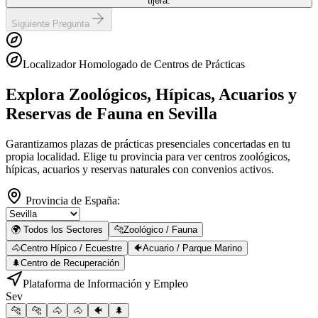
tijera.
Siguiente Pregunta
Localizador Homologado de Centros de Prácticas
Explora Zoológicos, Hípicas, Acuarios y
Reservas de Fauna
en Sevilla
Garantizamos plazas de prácticas presenciales concertadas en tu
propia localidad. Elige tu provincia para ver centros zoológicos,
hípicas, acuarios y reservas naturales con convenios activos.
Provincia de España:
🌍 Todos los Sectores
🐆
Zoológico / Fauna
🐴
Centro Hípico / Ecuestre
🐠
Acuario / Parque Marino
🌲
Centro de Recuperación
Plataforma de Información y Empleo
Sev
🐆
🐆
🐴
🐴
🐠
🌲