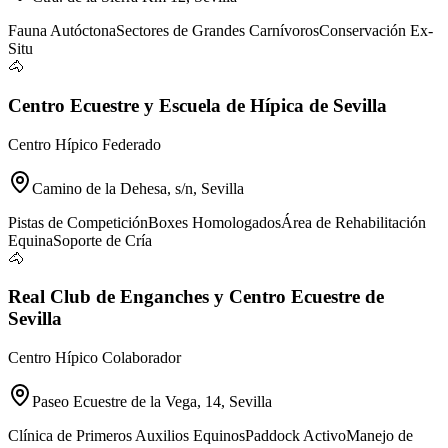
Fauna Autóctona
Sectores de Grandes Carnívoros
Conservación Ex-
Situ
🐴
Centro Ecuestre y Escuela de Hípica de Sevilla
Centro Hípico Federado
Camino de la Dehesa, s/n, Sevilla
Pistas de Competición
Boxes Homologados
Área de Rehabilitación
Equina
Soporte de Cría
🐴
Real Club de Enganches y Centro Ecuestre de
Sevilla
Centro Hípico Colaborador
Paseo Ecuestre de la Vega, 14, Sevilla
Clínica de Primeros Auxilios Equinos
Paddock Activo
Manejo de