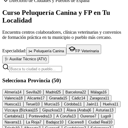
Directorio de Ciudades y Pueblos de España
Curso Peluquería Canina y FP en Tu
Localidad
Encuentra centros colaboradores, clínicas veterinarias y convenios
de formación práctica en tu municipio o pueblo más cercano.
Especialidad:
✂️ Peluquería Canina
FP Veterinaria
🩺 Auxiliar Técnico (ATV)
Selecciona Provincia (50)
Almería
14
Sevilla
20
Madrid
25
Barcelona
22
Málaga
16
Valencia
18
Alicante
17
Granada
15
Cádiz
14
Zaragoza
11
Huesca
11
Teruel
10
Murcia
15
Córdoba
11
Jaén
11
Huelva
11
Vizcaya (Bizkaia)
15
Gipuzkoa
13
Álava (Araba)
6
Asturias
13
Cantabria
11
Pontevedra
13
A Coruña
13
Ourense
7
Lugo
9
Navarra
11
La Rioja
7
Badajoz
10
Cáceres
8
Ciudad Real
10