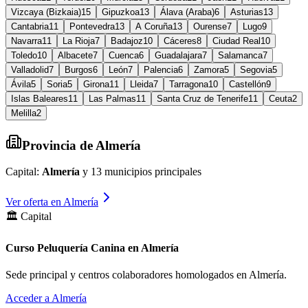
Vizcaya (Bizkaia)
15
Gipuzkoa
13
Álava (Araba)
6
Asturias
13
Cantabria
11
Pontevedra
13
A Coruña
13
Ourense
7
Lugo
9
Navarra
11
La Rioja
7
Badajoz
10
Cáceres
8
Ciudad Real
10
Toledo
10
Albacete
7
Cuenca
6
Guadalajara
7
Salamanca
7
Valladolid
7
Burgos
6
León
7
Palencia
6
Zamora
5
Segovia
5
Ávila
5
Soria
5
Girona
11
Lleida
7
Tarragona
10
Castellón
9
Islas Baleares
11
Las Palmas
11
Santa Cruz de Tenerife
11
Ceuta
2
Melilla
2
Provincia de
Almería
Capital:
Almería
y
13
municipios principales
Ver oferta en
Almería
🏛️ Capital
Curso Peluquería Canina en Almería
Sede principal y centros colaboradores homologados en
Almería
.
Acceder a
Almería