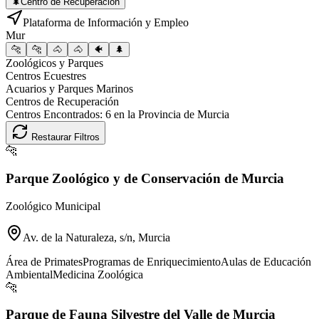
🌲
Centro de Recuperación
Plataforma de Información y Empleo
Mur
🐆
🐆
🐴
🐴
🐠
🌲
Zoológicos y Parques
Centros Ecuestres
Acuarios y Parques Marinos
Centros de Recuperación
Centros Encontrados:
6
en la Provincia de
Murcia
Restaurar Filtros
🐆
Parque Zoológico y de Conservación de Murcia
Zoológico Municipal
Av. de la Naturaleza, s/n, Murcia
Área de Primates
Programas de Enriquecimiento
Aulas de Educación
Ambiental
Medicina Zoológica
🐆
Parque de Fauna Silvestre del Valle de Murcia