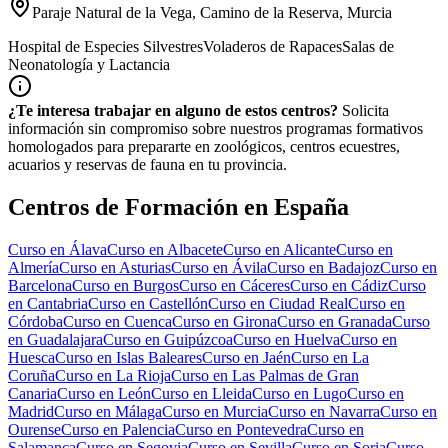
Paraje Natural de la Vega, Camino de la Reserva, Murcia
Hospital de Especies Silvestres
Voladeros de Rapaces
Salas de
Neonatología y Lactancia
¿Te interesa trabajar en alguno de estos centros?
Solicita
información sin compromiso sobre nuestros programas formativos
homologados para prepararte en zoológicos, centros ecuestres,
acuarios y reservas de fauna en tu provincia.
Centros de Formación en España
Curso en
Álava
Curso en
Albacete
Curso en
Alicante
Curso en
Almería
Curso en
Asturias
Curso en
Ávila
Curso en
Badajoz
Curso en
Barcelona
Curso en
Burgos
Curso en
Cáceres
Curso en
Cádiz
Curso
en
Cantabria
Curso en
Castellón
Curso en
Ciudad Real
Curso en
Córdoba
Curso en
Cuenca
Curso en
Girona
Curso en
Granada
Curso
en
Guadalajara
Curso en
Guipúzcoa
Curso en
Huelva
Curso en
Huesca
Curso en
Islas Baleares
Curso en
Jaén
Curso en
La
Coruña
Curso en
La Rioja
Curso en
Las Palmas de Gran
Canaria
Curso en
León
Curso en
Lleida
Curso en
Lugo
Curso en
Madrid
Curso en
Málaga
Curso en
Murcia
Curso en
Navarra
Curso en
Ourense
Curso en
Palencia
Curso en
Pontevedra
Curso en
Salamanca
Curso en
Segovia
Curso en
Sevilla
Curso en
Soria
Curso