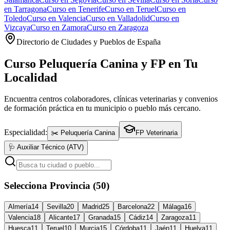
en
Tarragona
Curso en
Tenerife
Curso en
Teruel
Curso en
Toledo
Curso en
Valencia
Curso en
Valladolid
Curso en
Vizcaya
Curso en
Zamora
Curso en
Zaragoza
Directorio de Ciudades y Pueblos de España
Curso Peluquería Canina y FP en Tu
Localidad
Encuentra centros colaboradores, clínicas veterinarias y convenios
de formación práctica en tu municipio o pueblo más cercano.
Especialidad:
✂️ Peluquería Canina
FP Veterinaria
🩺 Auxiliar Técnico (ATV)
Selecciona Provincia (50)
Almería
14
Sevilla
20
Madrid
25
Barcelona
22
Málaga
16
Valencia
18
Alicante
17
Granada
15
Cádiz
14
Zaragoza
11
Huesca
11
Teruel
10
Murcia
15
Córdoba
11
Jaén
11
Huelva
11