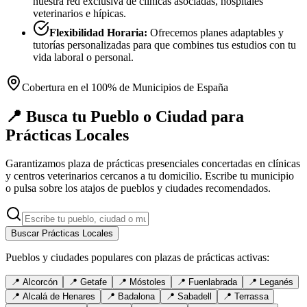
nuestra red exclusiva de clínicas asociadas, hospitales
veterinarios e hípicas.
Flexibilidad Horaria:
Ofrecemos planes adaptables y
tutorías personalizadas para que combines tus estudios con tu
vida laboral o personal.
Cobertura en el 100% de Municipios de España
📍 Busca tu Pueblo o Ciudad para
Prácticas Locales
Garantizamos plaza de prácticas presenciales concertadas en clínicas
y centros veterinarios cercanos a tu domicilio. Escribe tu municipio
o pulsa sobre los atajos de pueblos y ciudades recomendados.
Buscar Prácticas Locales
Pueblos y ciudades populares con plazas de prácticas activas:
📍
Alcorcón
📍
Getafe
📍
Móstoles
📍
Fuenlabrada
📍
Leganés
📍
Alcalá de Henares
📍
Badalona
📍
Sabadell
📍
Terrassa