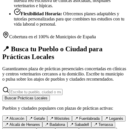
nuestra red exclusiva de clínicas asociadas, hospitales
veterinarios e hípicas.
Flexibilidad Horaria:
Ofrecemos planes adaptables y
tutorías personalizadas para que combines tus estudios con tu
vida laboral o personal.
Cobertura en el 100% de Municipios de España
📍 Busca tu Pueblo o Ciudad para
Prácticas Locales
Garantizamos plaza de prácticas presenciales concertadas en clínicas
y centros veterinarios cercanos a tu domicilio. Escribe tu municipio
o pulsa sobre los atajos de pueblos y ciudades recomendados.
Buscar Prácticas Locales
Pueblos y ciudades populares con plazas de prácticas activas:
📍
Alcorcón
📍
Getafe
📍
Móstoles
📍
Fuenlabrada
📍
Leganés
📍
Alcalá de Henares
📍
Badalona
📍
Sabadell
📍
Terrassa