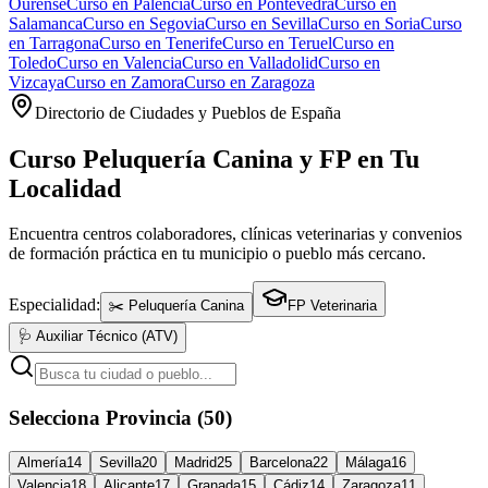
Ourense
Curso en
Palencia
Curso en
Pontevedra
Curso en
Salamanca
Curso en
Segovia
Curso en
Sevilla
Curso en
Soria
Curso
en
Tarragona
Curso en
Tenerife
Curso en
Teruel
Curso en
Toledo
Curso en
Valencia
Curso en
Valladolid
Curso en
Vizcaya
Curso en
Zamora
Curso en
Zaragoza
Directorio de Ciudades y Pueblos de España
Curso Peluquería Canina y FP en Tu
Localidad
Encuentra centros colaboradores, clínicas veterinarias y convenios
de formación práctica en tu municipio o pueblo más cercano.
Especialidad:
✂️ Peluquería Canina
FP Veterinaria
🩺 Auxiliar Técnico (ATV)
Selecciona Provincia (50)
Almería
14
Sevilla
20
Madrid
25
Barcelona
22
Málaga
16
Valencia
18
Alicante
17
Granada
15
Cádiz
14
Zaragoza
11