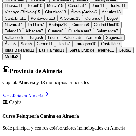
Huesca
11
Teruel
10
Murcia
15
Córdoba
11
Jaén
11
Huelva
11
Vizcaya (Bizkaia)
15
Gipuzkoa
13
Álava (Araba)
6
Asturias
13
Cantabria
11
Pontevedra
13
A Coruña
13
Ourense
7
Lugo
9
Navarra
11
La Rioja
7
Badajoz
10
Cáceres
8
Ciudad Real
10
Toledo
10
Albacete
7
Cuenca
6
Guadalajara
7
Salamanca
7
Valladolid
7
Burgos
6
León
7
Palencia
6
Zamora
5
Segovia
5
Ávila
5
Soria
5
Girona
11
Lleida
7
Tarragona
10
Castellón
9
Islas Baleares
11
Las Palmas
11
Santa Cruz de Tenerife
11
Ceuta
2
Melilla
2
Provincia de
Almería
Capital:
Almería
y
13
municipios principales
Ver oferta en
Almería
🏛️ Capital
Curso Peluquería Canina en Almería
Sede principal y centros colaboradores homologados en
Almería
.