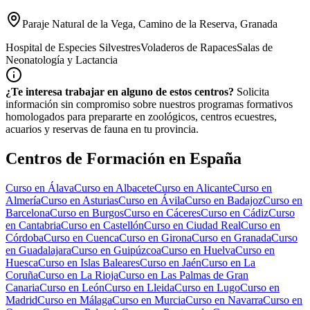
Paraje Natural de la Vega, Camino de la Reserva, Granada
Hospital de Especies Silvestres
Voladeros de Rapaces
Salas de
Neonatología y Lactancia
¿Te interesa trabajar en alguno de estos centros?
Solicita
información sin compromiso sobre nuestros programas formativos
homologados para prepararte en zoológicos, centros ecuestres,
acuarios y reservas de fauna en tu provincia.
Centros de Formación en España
Curso en
Álava
Curso en
Albacete
Curso en
Alicante
Curso en
Almería
Curso en
Asturias
Curso en
Ávila
Curso en
Badajoz
Curso en
Barcelona
Curso en
Burgos
Curso en
Cáceres
Curso en
Cádiz
Curso
en
Cantabria
Curso en
Castellón
Curso en
Ciudad Real
Curso en
Córdoba
Curso en
Cuenca
Curso en
Girona
Curso en
Granada
Curso
en
Guadalajara
Curso en
Guipúzcoa
Curso en
Huelva
Curso en
Huesca
Curso en
Islas Baleares
Curso en
Jaén
Curso en
La
Coruña
Curso en
La Rioja
Curso en
Las Palmas de Gran
Canaria
Curso en
León
Curso en
Lleida
Curso en
Lugo
Curso en
Madrid
Curso en
Málaga
Curso en
Murcia
Curso en
Navarra
Curso en