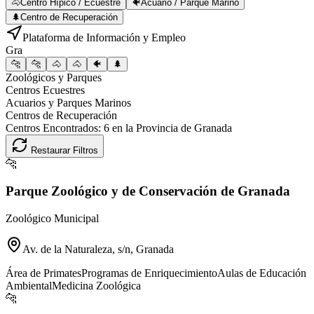
🐴
Centro Hípico / Ecuestre
🐠
Acuario / Parque Marino
🌲
Centro de Recuperación
Plataforma de Información y Empleo
Gra
🐆
🐆
🐴
🐴
🐠
🌲
Zoológicos y Parques
Centros Ecuestres
Acuarios y Parques Marinos
Centros de Recuperación
Centros Encontrados:
6
en la Provincia de
Granada
Restaurar Filtros
🐆
Parque Zoológico y de Conservación de Granada
Zoológico Municipal
Av. de la Naturaleza, s/n, Granada
Área de Primates
Programas de Enriquecimiento
Aulas de Educación
Ambiental
Medicina Zoológica
🐆